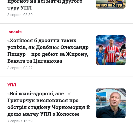
прогноз на всі матчі другого
туру УПЛ
8 серпня 08:39
Іспанія
«Хотілося б досягти таких
успіхів, як Довбик»: Олександр
Пищур – про дебют за Жирону,
Ваната та Циганкова
8 серпня 08:22
УПЛ
«Всі живі-здорові, але...»:
Григорчук висловився про
обстріл стадіону Чорноморця й
долю матчу УПЛ з Колосом
7 серпня 16:59