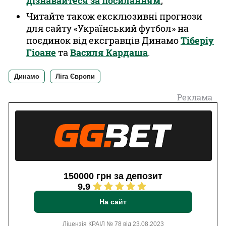
дізнавайтеся за посиланням
;
Читайте також ексклюзивні прогнози
для сайту «Український футбол» на
поєдинок від ексгравців Динамо
Тіберіу
Гіоане
та
Василя Кардаша
.
Динамо
Ліга Європи
Реклама
150000 грн за депозит
9.9
На сайт
Ліцензія КРАІЛ № 78 від 23.08.2023