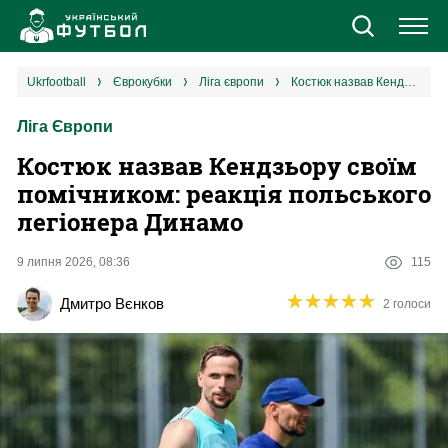
Новини
ukrfootball
єврокубки
ліга європи
Костюк назвав Кендзьору своїм помічником: реакція польського легіонера Динамо
Ліга Європи
Збірна
Костюк назвав Кендзьору своїм
Єврокубки
помічником: реакція польського
легіонера Динамо
УПЛ
9 липня 2026, 08:36
115
1 ліга
★
★
★
★
★
★
★
★
★
★
Дмитро Вєнков
2 голоси
2 ліга
Різне
Букмекери