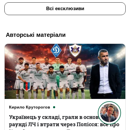
Всі ексклюзиви
Авторські матеріали
Кирило Круторогов
Українець у складі, грали в основному
раунді ЛЧ і втрати через Полісся: все про