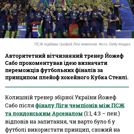
Казино
ПСЖ підіймає трофей Ліги чемпіонів. Фото: Getty Images
Авторитетний вітчизняний тренер Йожеф
Сабо прокоментував ідею визначати
переможців футбольних фіналів за
принципом плейоф хокейного Кубка Стенлі.
Колишній тренер збірної України Йожеф
Сабо після
фіналу Ліги чемпіонів між ПСЖ
та лондонським Арсеналом
(1:1, 4:3 – пен.)
відповів на запитання, чи варто було б у
футболі використати принцип, схожий на