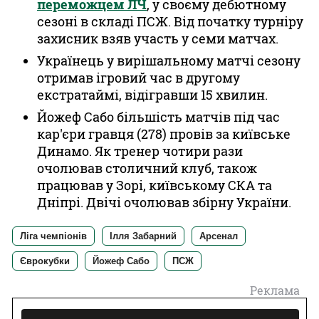
переможцем ЛЧ
, у своєму дебютному
сезоні в складі ПСЖ. Від початку турніру
захисник взяв участь у семи матчах.
Українець у вирішальному матчі сезону
отримав ігровий час в другому
екстратаймі, відігравши 15 хвилин.
Йожеф Сабо більшість матчів під час
кар'єри гравця (278) провів за київське
Динамо. Як тренер чотири рази
очолював столичний клуб, також
працював у Зорі, київському СКА та
Дніпрі. Двічі очолював збірну України.
Ліга чемпіонів
Ілля Забарний
Арсенал
Єврокубки
Йожеф Сабо
ПСЖ
Реклама