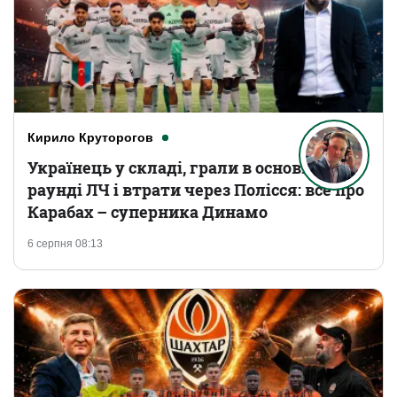
Кирило Круторогов
Українець у складі, грали в основному
раунді ЛЧ і втрати через Полісся: все про
Карабах – суперника Динамо
6 серпня 08:13