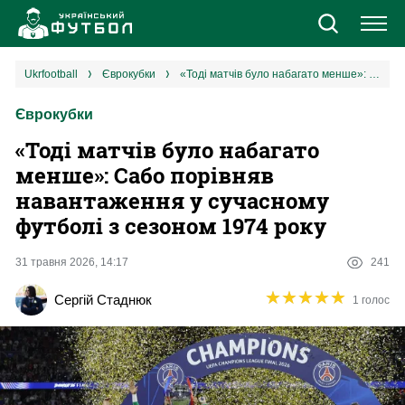
Новини
ukrfootball
єврокубки
«Тоді матчів було набагато менше»: Сабо порівняв навантаження у сучасному футболі з сезоном 1974 року
Єврокубки
Збірна
«Тоді матчів було набагато
Єврокубки
менше»: Сабо порівняв
навантаження у сучасному
УПЛ
футболі з сезоном 1974 року
1 ліга
31 травня 2026, 14:17
241
★
★
★
★
★
★
★
★
★
★
Сергій Стаднюк
1 голос
2 ліга
Різне
Букмекери