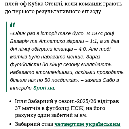
плей-оф Кубка Стенлі, коли команди грають
до першого результативного епізоду.
«Один раз в історії таке було. В 1974 році
Баварія та Атлетико зіграли – 1:1, а за два
дні німці обіграли іспанців – 4:0. Але тоді
матчів було набагато менше. Зараз
футболісти до кінця сезону виглядають
набагато втомленішими, оскільки проводять
більше ніж по 50 поєдинків», – заявив Сабо в
інтерв'ю
Sport.ua
.
Ілля Забарний у сезоні-2025/26 відіграв
37 матчів в футболці ПСЖ, на його
рахунку один забитий м'яч.
Забарний став
четвертим українським