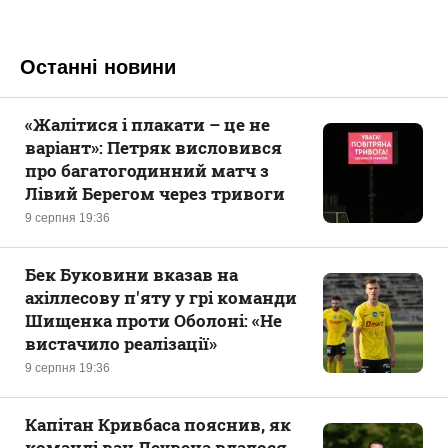
Останні новини
«Жалітися і плакати – це не
варіант»: Петряк висловився
про багатогодинний матч з
Лівий Берегом через тривоги
9 серпня 19:36
Бек Буковини вказав на
ахіллесову п'яту у грі команди
Шищенка проти Оболоні: «Не
вистачило реалізації»
9 серпня 19:36
Капітан Кривбаса пояснив, як
команді ван Леувена вдалося