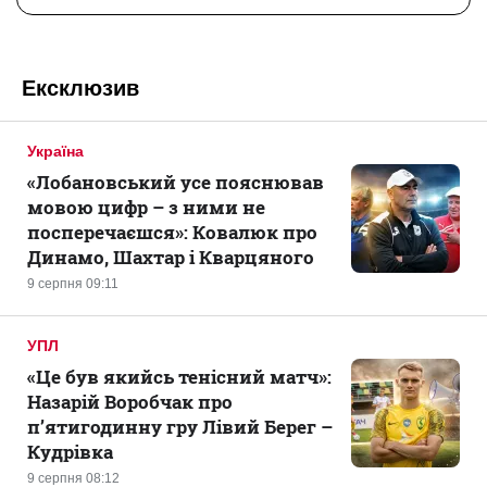
Ексклюзив
Україна
«Лобановський усе пояснював
мовою цифр – з ними не
посперечаєшся»: Ковалюк про
Динамо, Шахтар і Кварцяного
9 серпня 09:11
УПЛ
«Це був якийсь тенісний матч»:
Назарій Воробчак про
п’ятигодинну гру Лівий Берег –
Кудрівка
9 серпня 08:12