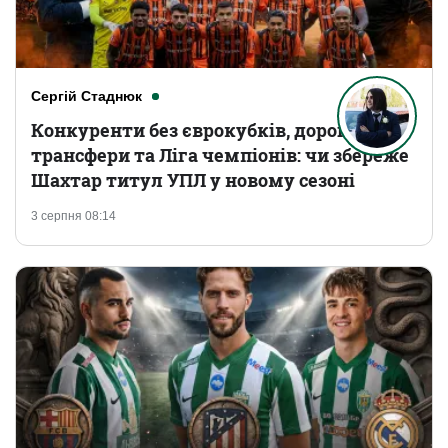
Сергій Стаднюк
Конкуренти без єврокубків, дорогі
трансфери та Ліга чемпіонів: чи збереже
Шахтар титул УПЛ у новому сезоні
3 серпня 08:14