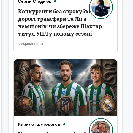
Сергій Стаднюк
Конкуренти без єврокубків,
дорогі трансфери та Ліга
чемпіонів: чи збереже Шахтар
титул УПЛ у новому сезоні
3 серпня 08:14
Кирило Круторогов