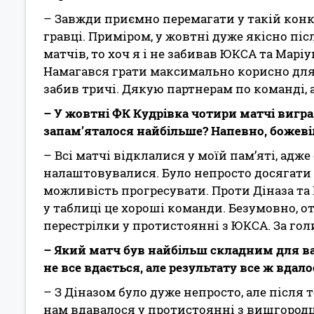
– Завжди приємно перемагати у такій конкур
гравці. Приміром, у жовтні дуже якісно піс
матчів, то хоч я і не забивав ЮКСА та Марі
Намагався грати максимально корисно для 
забив тричі. Дякую партнерам по команді,
– У жовтні ФК Кудрівка чотири матчі вигра
запам’яталося найбільше? Напевно, божеві
– Всі матчі відклалися у моїй пам’яті, ад
налаштовувалися. Було непросто досягати р
можливість прогресувати. Проти Діназа та
у таблиці це хороші команди. Безумовно, о
перестрілки у протистоянні з ЮКСА. За го
– Який матч був найбільш складним для в
не все вдається, але результату все ж вдал
– З Діназом було дуже непросто, але після 
нам вдавалося у протистоянні з вишгород