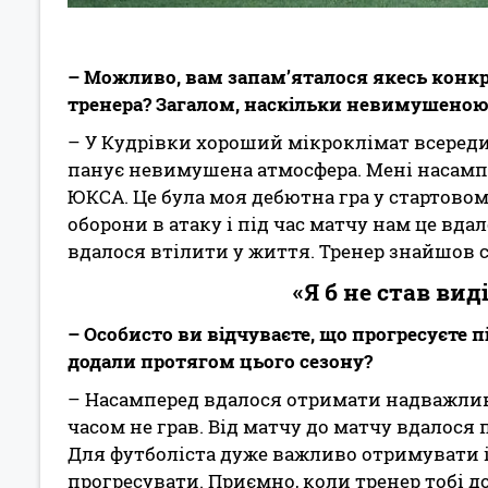
– Можливо, вам запам’яталося якесь конк
тренера? Загалом, наскільки невимушеною
– У Кудрівки хороший мікроклімат всереди
панує невимушена атмосфера. Мені насамп
ЮКСА. Це була моя дебютна гра у стартовом
оборони в атаку і під час матчу нам це вд
вдалося втілити у життя. Тренер знайшов с
«Я б не став вид
– Особисто ви відчуваєте, що прогресуєте
додали протягом цього сезону?
– Насамперед вдалося отримати надважливу
часом не грав. Від матчу до матчу вдалося 
Для футболіста дуже важливо отримувати і
прогресувати. Приємно, коли тренер тобі до