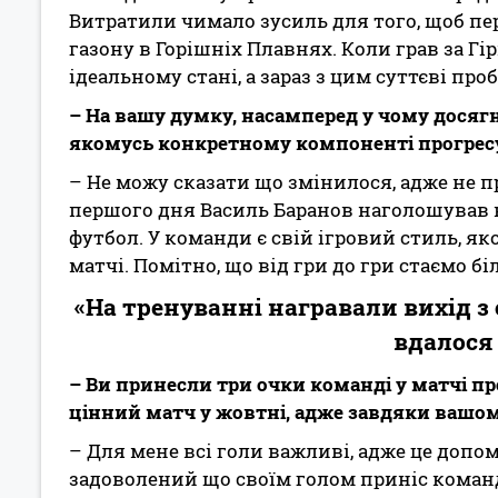
Витратили чимало зусиль для того, щоб пе
газону в Горішніх Плавнях. Коли грав за Гі
ідеальному стані, а зараз з цим суттєві про
– На вашу думку, насамперед у чому досяг
якомусь конкретному компоненті прогресує
– Не можу сказати що змінилося, адже не 
першого дня Василь Баранов наголошував н
футбол. У команди є свій ігровий стиль, 
матчі. Помітно, що від гри до гри стаємо 
«На тренуванні награвали вихід з 
вдалося 
– Ви принесли три очки команді у матчі пр
цінний матч у жовтні, адже завдяки вашом
– Для мене всі голи важливі, адже це допо
задоволений що своїм голом приніс команд