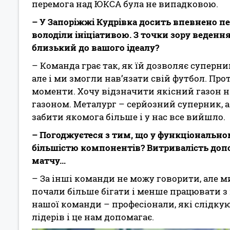
перемога над ЮКСА була не випадковою.
– У Запоріжжі Кудрівка досить впевнено п
володіли ініціативою. З точки зору веденн
близький до вашого ідеалу?
– Команда грає так, як їй дозволяє суперни
але і ми змогли нав’язати свій футбол. Пр
моменти. Хочу відзначити якісний газон н
газоном. Металург – серйозний суперник, а
забити якомога більше і у нас все вийшло.
– Погоджуєтеся з тим, що у функціонально
більшістю компонентів? Витривалість доп
матчу…
– За інші команди не можу говорити, але ми
почали більше бігати і менше працювати з м
нашої команди – професіонали, які слідкую
лідерів і це нам допомагає.