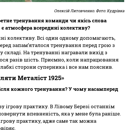
Олексій Литовченко. Фото: Кудрівка
ретне тренування команди чи якісь слова
 є атмосфера всередині колективу?
ні колективу. Всі один одному допомагають,
еред запам’яталося тренування перед грою з
у складі. На тренуванні награвали вихід з
алося разів шість. Приємно, коли напрацювання
лабкі сторони суперника і все нам пояснив.
іляти Металіст 1925»
 після кожного тренування? У чому насамперед
 ігрову практику. В Лівому Березі останнім
повернути впевненість, яка у мене була раніше.
грову практику, адже саме так можна
віряє.