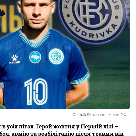
Олексій Литовченко. Колаж: УФ
 усіх лігах. Герой жовтня у Першій лізі –
бол, армію та реабілітацію після травми він