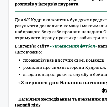
розповів у інтерв’ю лауреата.
Для ФК Кудрівка жовтень був дуже продукт
результати дозволили команді максимально
найкращого боку себе проявив нападник О
отримувати ігрову практику і забив три м’
В інтерв’ю сайту
«Український футбол»
напа
Литовченко:
проаналізував виступи своєї команди,
розповів про сильні сторони Кудрівки,
згадав юнацькі роки та службу в бойов
«З першого дня Баранов наголошу
ф
– Наскільки несподіваним та приємним дл
Першій лізі?