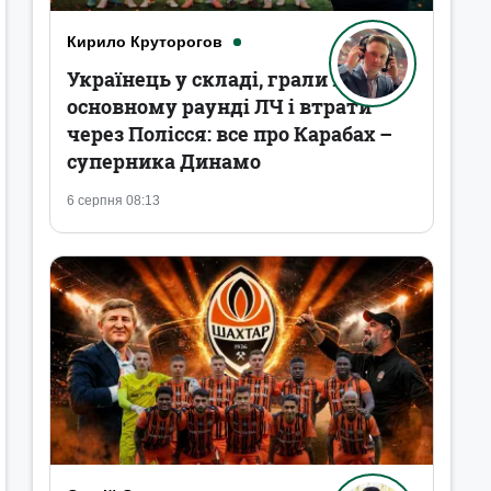
Кирило Круторогов
Українець у складі, грали в
основному раунді ЛЧ і втрати
через Полісся: все про Карабах –
суперника Динамо
6 серпня 08:13