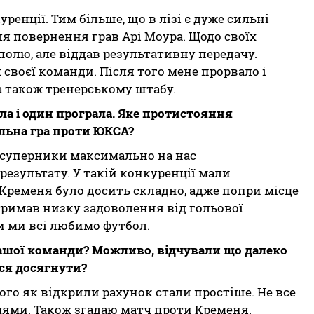
енції. Тим більше, що в лізі є дуже сильні
ля повернення грав Арі Моура. Щодо своїх
уполю, але віддав результативну передачу.
своєї команди. Після того мене прорвало і
 а також тренерському штабу.
ла і один програла. Яке протистояння
льна гра проти ЮКСА?
же суперники максимально на нас
езультату. У такій конкуренції мали
 Кременя було досить складно, адже попри місце
тримав низку задоволення від гольової
ли ми всі любимо футбол.
ашої команди? Можливо, відчували що далеко
ося досягнути?
того як відкрили рахунок стали простіше. Не все
цями. Також згадаю матч проти Кременя.