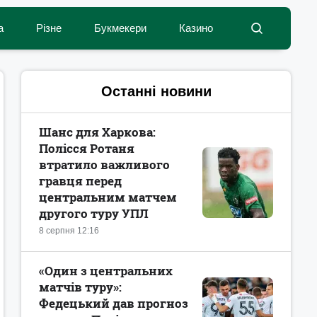
а
Різне
Букмекери
Казино
Останні новини
Шанс для Харкова:
Полісся Ротаня
втратило важливого
гравця перед
центральним матчем
другого туру УПЛ
8 серпня 12:16
«Один з центральних
матчів туру»:
Федецький дав прогноз