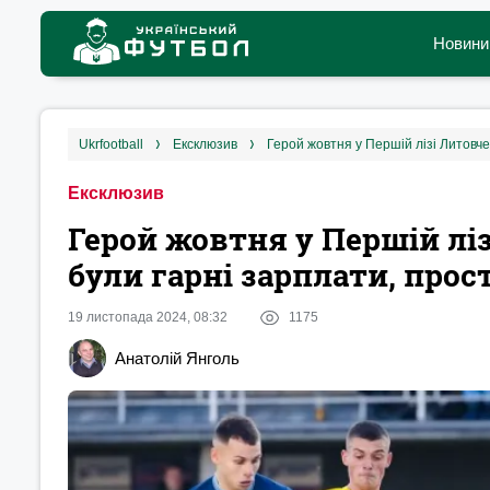
Новини
ukrfootball
ексклюзив
Герой жовтня у Першій лізі Литовче
Ексклюзив
Герой жовтня у Першій лі
були гарні зарплати, прос
19 листопада 2024, 08:32
1175
Анатолій Янголь