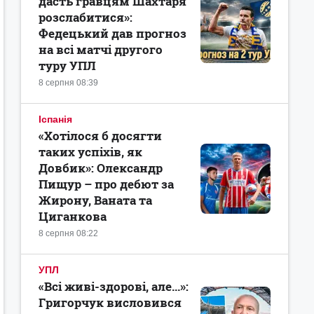
дасть гравцям Шахтаря
розслабитися»:
Федецький дав прогноз
на всі матчі другого
туру УПЛ
8 серпня 08:39
Іспанія
«Хотілося б досягти
таких успіхів, як
Довбик»: Олександр
Пищур – про дебют за
Жирону, Ваната та
Циганкова
8 серпня 08:22
УПЛ
«Всі живі-здорові, але...»:
Григорчук висловився