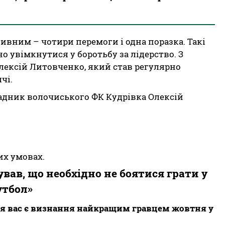
ивним – чотири перемоги і одна поразка. Такі
 увімкнутися у боротьбу за лідерство. З
лексій Литовченко, який став регулярно
ячі.
дник волочиського ФК Кудрівка Олексій
их умовах.
вав, що необхідно не боятися грати у
утбол»
я вас є визнання найкращим гравцем жовтня у