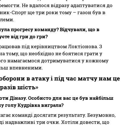
ремогти. Не вдалося відразу адаптуватися до
рник-Спорт ще три роки тому – газон був в
блеми.
нула прогресу команду? Відчували, що в
те від гри до гри?
працював під керівництвом Локтіонова. З
а тому, що необхідно не боятися грати у
якого намагаємося дотримуватися у кожному
більш впевненими.
оборони в атаку і під час матчу нам це
разів шість»
оти Діназу. Особисто для вас це був найбільш
у голу Кудрівка виграла?
магає команді досягати результату. Безумовно,
і надважливі три очки. Хотіли довести, що