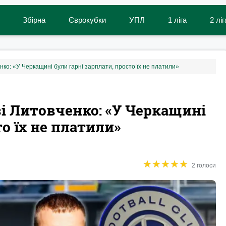
Збірна
Єврокубки
УПЛ
1 ліга
2 ліг
нко: «У Черкащині були гарні зарплати, просто їх не платили»
зі Литовченко: «У Черкащині
то їх не платили»
★
★
★
★
★
★
★
★
★
★
2 голоси