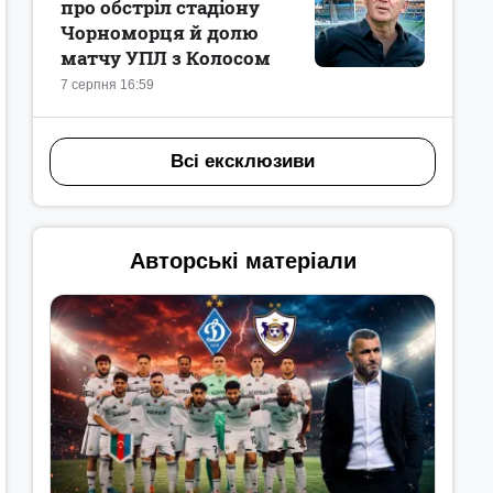
про обстріл стадіону
Чорноморця й долю
матчу УПЛ з Колосом
7 серпня 16:59
Всі ексклюзиви
Авторські матеріали