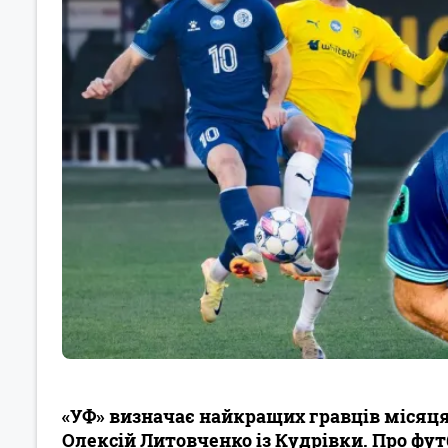
«УФ» визначає найкращих гравців місяця в
Олексій Литовченко із Кудрівки. Про фут