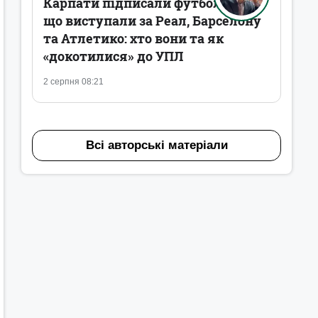
Карпати підписали футболістів,
що виступали за Реал, Барселону
та Атлетико: хто вони та як
«докотилися» до УПЛ
2 серпня 08:21
Всі авторські матеріали