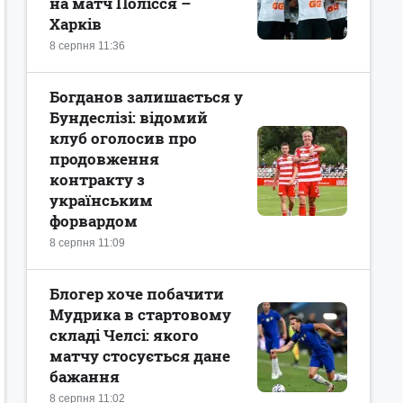
на матч Полісся –
Харків
8 серпня 11:36
Богданов залишається у
Бундеслізі: відомий
клуб оголосив про
продовження
контракту з
українським
форвардом
8 серпня 11:09
Блогер хоче побачити
Мудрика в стартовому
складі Челсі: якого
матчу стосується дане
бажання
8 серпня 11:02