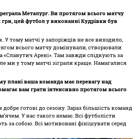
ереграла Металург. Ви протягом всього матчу
я гри, цей футбол у виконанні Кудрівки був
к. У тому матчі у запоріжців не все виходило,
отягом всього матчу домінували, створювали
а «Славутич Арені». Там завжди слідкують за
ле ми у тому матчі зіграли краще. Намагалися
му плані ваша команда має перевагу над
омагає вам грати інтенсивно протягом всього
 добре готові до сезону. Зараз більшість команд
’ячем. У нас такого немає. Всі футболісти
ть за собою. Всі мотивовані фінішувати серед