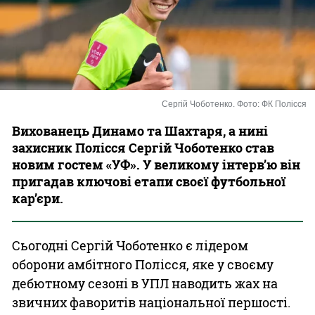
Казино
Сергій Чоботенко. Фото: ФК Полісся
Вихованець Динамо та Шахтаря, а нині
захисник Полісся Сергій Чоботенко став
новим гостем «УФ». У великому інтерв’ю він
пригадав ключові етапи своєї футбольної
кар’єри.
Сьогодні Сергій Чоботенко є лідером
оборони амбітного Полісся, яке у своєму
дебютному сезоні в УПЛ наводить жах на
звичних фаворитів національної першості.