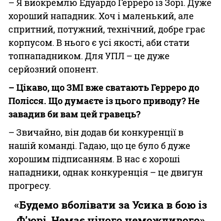
– Я виокремлю Едуардо Герреро із Зорі. Дуже
хороший нападник. Хоч і маленький, але
спритний, потужний, технічний, добре грає
корпусом. В нього є усі якості, аби стати
топнападником. Для УПЛ – це дуже
серйозний опонент.
– Цікаво, що ЗМІ вже сватають Герреро до
Полісся. Що думаєте із цього приводу? Не
завадив би вам цей гравець?
– Звичайно, він додав би конкуренції в
нашій команді. Гадаю, що це було б дуже
хорошим підписанням. В нас є хороші
нападники, однак конкуренція – це двигун
прогресу.
«Будемо вболівати за Усика в бою із
Ф’юрі. Немає нічого неможливого»