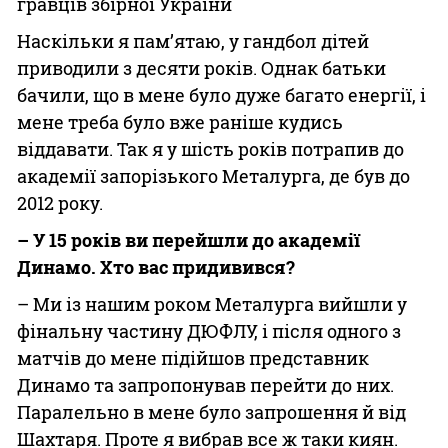
гравців збірної України
Наскільки я пам’ятаю, у гандбол дітей
приводили з десяти років. Однак батьки
бачили, що в мене було дуже багато енергії, і
мене треба було вже раніше кудись
віддавати. Так я у шість років потрапив до
академії запорізького Металурга, де був до
2012 року.
– У 15 років ви перейшли до академії
Динамо. Хто вас придивився?
– Ми із нашим роком Металурга вийшли у
фінальну частину ДЮФЛУ, і після одного з
матчів до мене підійшов представник
Динамо та запропонував перейти до них.
Паралельно в мене було запрошення й від
Шахтаря. Проте я вибрав все ж таки киян.