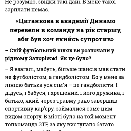
Не розумію, звідки такі дані. В мене такої
зарплати немає.
«Циганкова в академії Динамо
перевели в команду на рік старшу,
аби був хоч якийсь супротив»
– Свій футбольний шлях ви розпочали у
рідному Запоріжжі. Як це було?
– Я взагалі, мабуть, більше шансів мав стати
не футболістом, а гандболістом. Бо у мене за
лінією батька уся сім’я – це гандболісти. І
дідусь, і бабуся, і хрещений, і його дружина, і
батько, який через травму рано завершив
спортивну кар’єру, займалися саме цим
видом спорту. В місті була на той момент
топкоманда ЗТР, за яку виступало багато