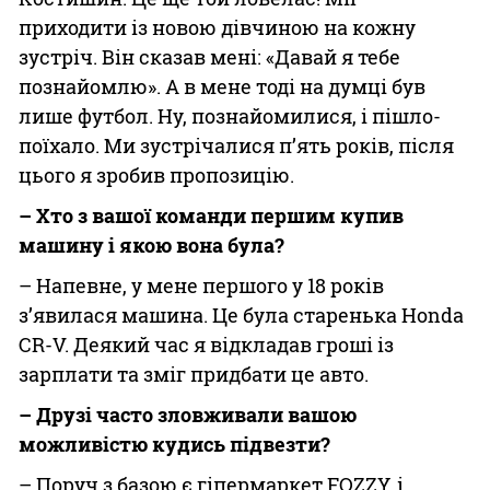
приходити із новою дівчиною на кожну
зустріч. Він сказав мені: «Давай я тебе
познайомлю». А в мене тоді на думці був
лише футбол. Ну, познайомилися, і пішло-
поїхало. Ми зустрічалися п’ять років, після
цього я зробив пропозицію.
– Хто з вашої команди першим купив
машину і якою вона була?
– Напевне, у мене першого у 18 років
з’явилася машина. Це була старенька Honda
CR-V. Деякий час я відкладав гроші із
зарплати та зміг придбати це авто.
– Друзі часто зловживали вашою
можливістю кудись підвезти?
– Поруч з базою є гіпермаркет FOZZY, і