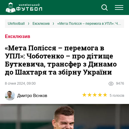
Новини
ukrfootball
ексклюзив
«Мета Полісся – перемога в УПЛ»: Чоботенко – про дітище Буткевича, трансфер з Динамо до Шахтаря та збірну України
Ексклюзив
Збірна
«Мета Полісся – перемога в
Єврокубки
УПЛ»: Чоботенко – про дітище
Буткевича, трансфер з Динамо
УПЛ
до Шахтаря та збірну України
1 ліга
8 січня 2024, 09:00
9476
★
★
★
★
★
★
★
★
★
★
Дмитро Вєнков
5 голосів
2 ліга
Різне
Букмекери