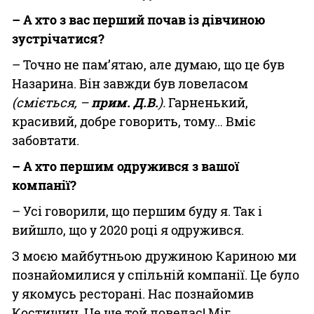
– А хто з вас перший почав із дівчиною
зустрічатися?
– Точно не пам’ятаю, але думаю, що це був
Назарина. Він завжди був ловеласом
(сміється, –
прим. Д.В.
).
Гарненький,
красивий, добре говорить, тому… Вміє
забовтати.
– А хто першим одружився з вашої
компанії?
– Усі говорили, що першим буду я. Так і
вийшло, що у 2020 році я одружився.
З моєю майбутньою дружиною Кариною ми
познайомилися у спільній компанії. Це було
у якомусь ресторані. Нас познайомив
Костишин. Це ще той ловелас! Міг