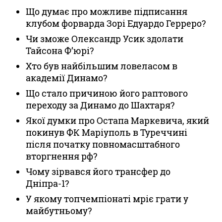
Що думає про можливе підписання
клубом форварда Зорі Едуардо Герреро?
Чи зможе Олександр Усик здолати
Тайсона Ф’юрі?
Хто був найбільшим ловеласом в
академії Динамо?
Що стало причиною його раптового
переходу за Динамо до Шахтаря?
Якої думки про Остапа Маркевича, який
покинув ФК Маріуполь в Туреччині
після початку повномасштабного
вторгнення рф?
Чому зірвався його трансфер до
Дніпра-1?
У якому топчемпіонаті мріє грати у
майбутньому?