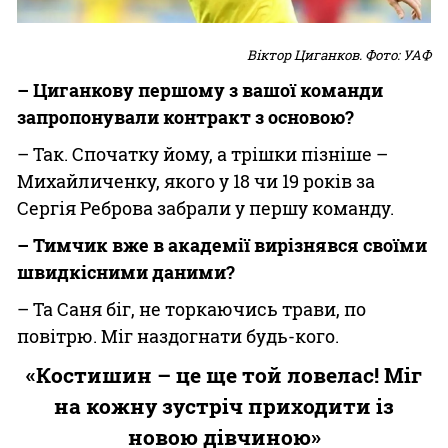
Віктор Циганков. Фото: УАФ
– Циганкову першому з вашої команди
запропонували контракт з основою?
– Так. Спочатку йому, а трішки пізніше –
Михайличенку, якого у 18 чи 19 років за
Сергія Реброва забрали у першу команду.
– Тимчик вже в академії вирізнявся своїми
швидкісними даними?
– Та Саня біг, не торкаючись трави, по
повітрю. Міг наздогнати будь-кого.
«Костишин – це ще той ловелас! Міг
на кожну зустріч приходити із
новою дівчиною»