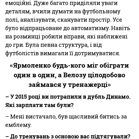
емоційні. Дуже багато приділяли уваги
деталям, вчили думати на футбольному
полі, аналізувати, сканувати простір. Усе
було відпрацьоване до автоматизму. Навіть
на розминці робили вправи, які наближені
до гри. Була певна структура, і від
футболістів вимагали її дотримуватися.
«Ярмоленко будь-кого міг обіграти
один в один, а Велозу цілодобово
займався у тренажерці»
– У 2015 році ви потрапили в дубль Динамо.
Які зарплати там були?
– Мені вистачало, був щасливий битись за
емблему.
– До тренувань з основою вас підтягували?