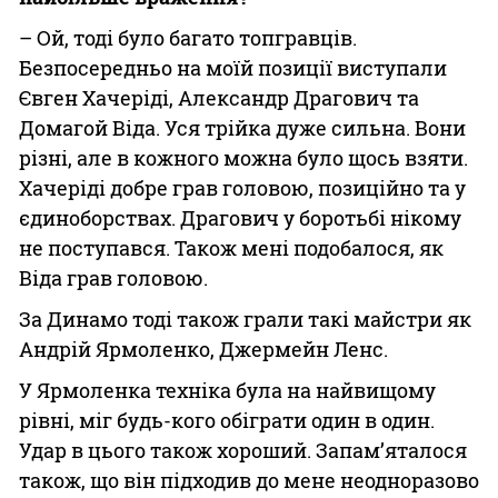
– Ой, тоді було багато топгравців.
Безпосередньо на моїй позиції виступали
Євген Хачеріді, Александр Драгович та
Домагой Віда. Уся трійка дуже сильна. Вони
різні, але в кожного можна було щось взяти.
Хачеріді добре грав головою, позиційно та у
єдиноборствах. Драгович у боротьбі нікому
не поступався. Також мені подобалося, як
Віда грав головою.
За Динамо тоді також грали такі майстри як
Андрій Ярмоленко, Джермейн Ленс.
У Ярмоленка техніка була на найвищому
рівні, міг будь-кого обіграти один в один.
Удар в цього також хороший. Запам’яталося
також, що він підходив до мене неодноразово