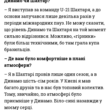
Динамо чи Шахтар?
– Я виступав за команду U-21 Шахтаря, а до
основи залучався лише декілька разів у
періоди міжнародних пауз. Не можу сказати,
що рівень Динамо та Шахтаря на той момент
сильно відрізнявся. Можливо, «гірники»
були більш технічними, бо там грала купа
бразильців.
– Де вам було комфортніше в плані
атмосфери?
– Я в Шахтарі провів лише один сезон, а в
Динамо шість-сім років. У Києві я мав
багато друзів та в нас був топовий колектив.
Тому, звичайно, по атмосфері було
приємніше у Динамо. Біло-сині назавжди у
моєму серці.