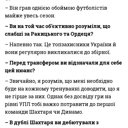
– Він грав однією обоймою футболістів
майже увесь сезон.
– Ви на той час об’єктивно розуміли, що
слабші за Ракицького та Ордеця?
– Напевно так. Це топзахисники України й
вони регулярно викликалися до збірної.
– Перед трансфером ви відзначали для себе
цей нюанс?
– Звичайно, я розумів, що мені необхідно
буде на кожному тренуванні доводити, що я
не гірше за них. Однак без досвіду гри на
рівні УПЛ тобі важко потравити до першої
команди Шахтаря чи Динамо.
– В дублі Шахтаря ви дебютували з