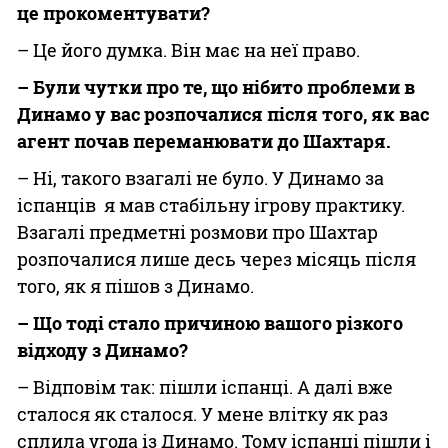
це прокоментувати?
– Це його думка. Він має на неї право.
– Були чутки про те, що нібито проблеми в
Динамо у вас розпочалися після того, як вас
агент почав переманювати до Шахтаря.
– Ні, такого взагалі не було. У Динамо за
іспанців я мав стабільну ігрову практику.
Взагалі предметні розмови про Шахтар
розпочалися лише десь через місяць після
того, як я пішов з Динамо.
– Що тоді стало причиною вашого різкого
відходу з Динамо?
– Відповім так: пішли іспанці. А далі вже
сталося як сталося. У мене влітку як раз
сплила угода із Динамо. Тому іспанці пішли і