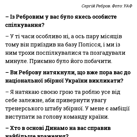
Сергій Ребров. Фото: УАФ
– Із Ребровим у вас було якесь особисте
спілкування?
– У ті часи особливо ні, а ось пару місяців
тому він приїздив на базу Полісся, і ми із
ним трохи поспілкувалися та позгадували
минуле. Приємно було його побачити.
– Ви Реброву натякнули, що вже пора вас до
національної збірної України викликати?
– Я натякаю своєю грою та роблю усе від
себе залежне, аби привернути увагу
тренерського штабу збірної. У мене є амбіції
виступати за голову команду країни.
– Хто в основі Динамо на вас справив
найбільше враження?