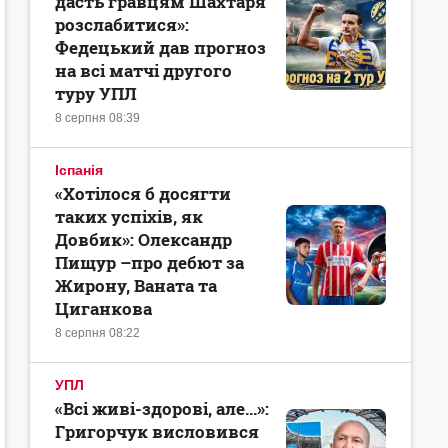
дасть гравцям Шахтаря
розслабитися»:
Федецький дав прогноз
на всі матчі другого
туру УПЛ
8 серпня 08:39
Іспанія
«Хотілося б досягти
таких успіхів, як
Довбик»: Олександр
Пищур –про дебют за
Жирону, Ваната та
Циганкова
8 серпня 08:22
УПЛ
«Всі живі-здорові, але...»:
Григорчук висловився