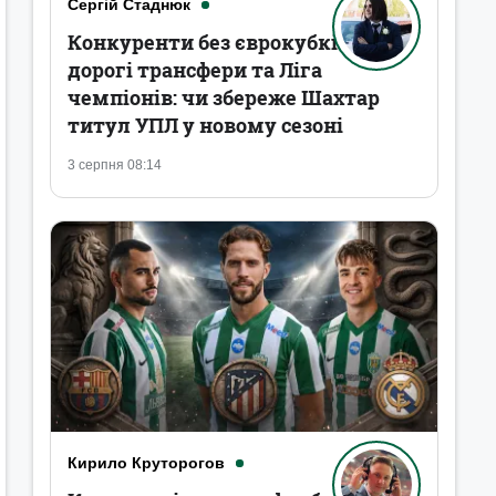
Сергій Стаднюк
Конкуренти без єврокубків,
дорогі трансфери та Ліга
чемпіонів: чи збереже Шахтар
титул УПЛ у новому сезоні
3 серпня 08:14
Кирило Круторогов