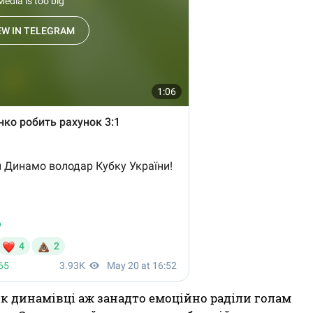
 як динамівці аж занадто емоційно раділи голам