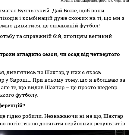
Матвій Пономаренко, фото: ФК Чернігів
вимагає Буяльський. Дай Боже, щоб вони
ізодів і комбінацій дуже схожих на ті, що ми з
ємно дивитися, це справжній футбол!
ротьбу та справжній бій, хлопцям великий
рохи згладило сезон, чи осад від четвертого
ся, дивлячись на Шахтар, у них є якась
р у Європі... При всьому тому, що я вболіваю за
 але те, що видав Шахтар – це просто шедевр.
ського футболу.
нференцій?
се це гідно робили. Незважаючи ні на що, Шахтар
ою логістикою досягати серйозних результатів.