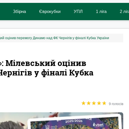
Збірна
Єврокубки
УПЛ
1 ліга
2 ліг
ький оцінив перемогу Динамо над ФК Чернігів у фіналі Кубка України
»: Мілевський оцінив
рнігів у фіналі Кубка
★
★
★
★
★
★
★
★
★
★
9 голосів