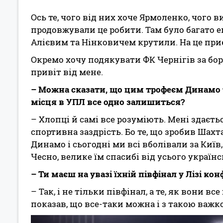
Ось те, чого від них хоче Ярмоленко, чого 
продовжували це робити. Там було багато еп
Алієвим та Нінковичем крутили. На це при
Окремо хочу подякувати ФК Чернігів за бо
привіт від мене.
– Можна сказати, що цим трофеєм Динамо т
місця в УПЛ все одно залишиться?
– Хлопці й самі все розуміють. Мені здаєть
спортивна заздрість. Бо те, що зробив Шахта
Динамо і сьогодні ми всі вболівали за Київ,
Чесно, велике їм спасибі від усього україн
– Ти маєш на увазі їхній півфінал у Лізі ко
– Так, і не тільки півфінал, а те, як вони в
показав, що все-таки можна і з такою важк