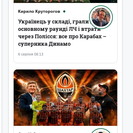
Кирило Круторогов
Українець у складі, грали в
основному раунді ЛЧ і втрати
через Полісся: все про Карабах –
суперника Динамо
6 серпня 08:13