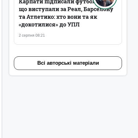
Карпати підписали футболістів,
що виступали за Реал, Барселону
та Атлетико: хто вони та як
«докотилися» до УПЛ
2 серпня 08:21
Всі авторські матеріали