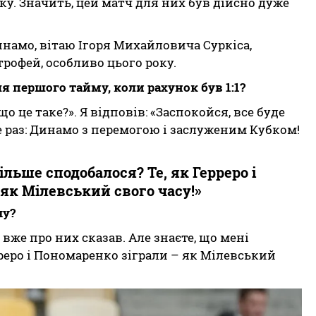
ку. Значить, цей матч для них був дійсно дуже
инамо, вітаю Ігоря Михайловича Суркіса,
рофей, особливо цього року.
ля першого тайму, коли рахунок був 1:1?
о це таке?». Я відповів: «Заспокойся, все буде
ще раз: Динамо з перемогою і заслуженим Кубком!
ільше сподобалося? Те, як Герреро і
як Мілевський свого часу!»
чу?
 вже про них сказав. Але знаєте, що мені
рреро і Пономаренко зіграли – як Мілевський