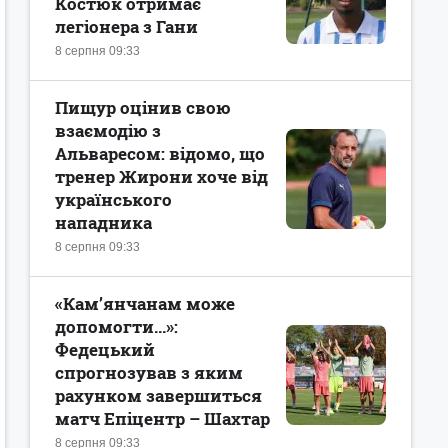
Костюк отримає
легіонера з Гани
8 серпня 09:33
Пищур оцінив свою
взаємодію з
Альваресом: відомо, що
тренер Жирони хоче від
українського
нападника
8 серпня 09:33
«Кам’янчанам може
допомогти...»:
Федецький
спрогнозував з яким
рахунком завершиться
матч Епіцентр – Шахтар
8 серпня 09:33