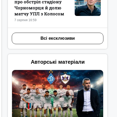
про обстріл стадіону
Чорноморця й долю
матчу УПЛ з Колосом
7 серпня 16:59
Всі ексклюзиви
Авторські матеріали