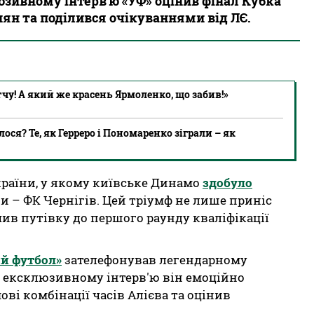
зивному інтерв'ю «УФ» оцінив фінал Кубка
иян та поділився очікуваннями від ЛЄ.
тчу! А який же красень Ярмоленко, що забив!»
ося? Те, як Герреро і Пономаренко зіграли – як
країни, у якому київське Динамо
здобуло
 – ФК Чернігів. Цей тріумф не лише приніс
чив путівку до першого раунду кваліфікації
й футбол»
зателефонував легендарному
В ексклюзивному інтерв'ю він емоційно
ві комбінації часів Алієва та оцінив