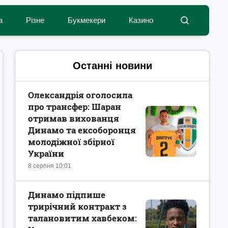
а
Різне
Букмекери
Казино
Останні новини
Олександрія оголосила
про трансфер: Шаран
отримав вихованця
Динамо та ексоборонця
молодіжної збірної
України
8 серпня 10:01
Динамо підпише
трирічний контракт з
талановитим хавбеком: