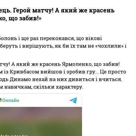
ець. Герой матчу! А який же красень
о, що забив!»
олонь і ще раз переконався, що вікові
еруть і вирішують, як би їх там не «чохлили» і
атчу! А який же красень Ярмоленко, що забив!
із Кривбасом вийшов і зробив гру... Це просто
одь Динамо нехай на них дивиться і вчиться.
м навичкам, скільки характеру.