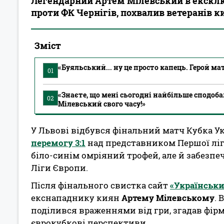
Легендарний Артем Мілевський в ексклю
проти ФК Чернігів, похвалив ветеранів к
Зміст
«Буяльський... ну це просто капець. Герой ма
01
«Знаєте, що мені сьогодні найбільше сподобал
02
Мілевський свого часу!»
У Львові відбувся фінальний матч Кубка У
перемогу 3:1
над представником Першої ліги
біло-синім омріяний трофей, але й забезпе
Ліги Європи.
Після фінального свистка сайт
«Українськи
екснападнику киян
Артему Мілевському
. 
поділився враженнями від гри, згадав фірмо
єврокубкові перспективи.