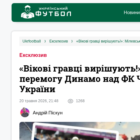
Новини
ukrfootball
ексклюзив
«Вікові гравці вирішують!»: Мілевс
Ексклюзив
«Вікові гравці вирішують!
перемогу Динамо над ФК Че
України
20 травня 2026, 21:48
1268
Андрій Піскун