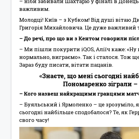
– ніби забивали Шахтарю у фіналі в Донець
важливим.
Молодці! Київ – з Кубком! Від душі вітаю Д
Григорія Михайловича. Це дуже важливий т
– До речі, про що ви з Кентом говорили піс
– Ми пішли покурити iQOS, Аліїч каже: «Ну щ
нормально, виграємо». Так і сталося. Тож 
Зараз буду писати, вітати пацанів.
«Знаєте, що мені сьогодні найб
Пономаренко зіграли – 
– Кого назвеш найкращими гравцями мат
– Буяльський і Ярмоленко – це зрозуміло, я
сьогодні найбільше сподобалося? Те, як Ге
свого часу!