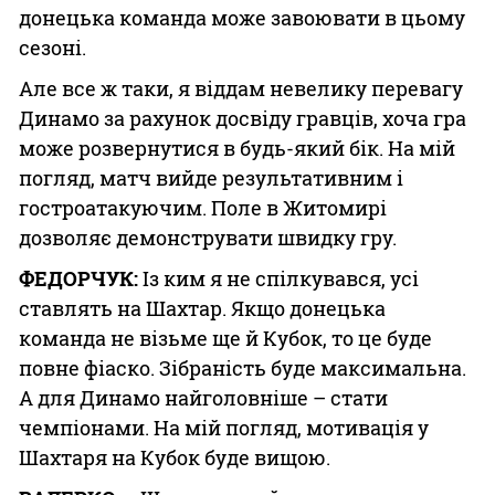
донецька команда може завоювати в цьому
сезоні.
Але все ж таки, я віддам невелику перевагу
Динамо за рахунок досвіду гравців, хоча гра
може розвернутися в будь-який бік. На мій
погляд, матч вийде результативним і
гостроатакуючим. Поле в Житомирі
дозволяє демонструвати швидку гру.
ФЕДОРЧУК:
Із ким я не спілкувався, усі
ставлять на Шахтар. Якщо донецька
команда не візьме ще й Кубок, то це буде
повне фіаско. Зібраність буде максимальна.
А для Динамо найголовніше – стати
чемпіонами. На мій погляд, мотивація у
Шахтаря на Кубок буде вищою.