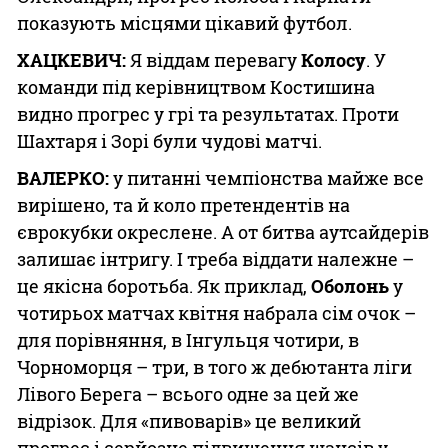
показують місцями цікавий футбол.
ХАЦКЕВИЧ:
Я віддам перевагу
Колосу
. У
команди під керівництвом Костишина
видно прогрес у грі та результатах. Проти
Шахтаря і Зорі були чудові матчі.
ВАЛЕРКО:
у питанні чемпіонства майже все
вирішено, та й коло претендентів на
єврокубки окреслене. А от битва аутсайдерів
залишає інтригу. І треба віддати належне –
це якісна боротьба. Як приклад,
Оболонь
у
чотирьох матчах квітня набрала сім очок –
для порівняння, в Інгульця чотири, в
Чорноморця – три, в того ж дебютанта ліги
Лівого Берега – всього одне за цей же
відрізок. Для «пивоварів» це великий