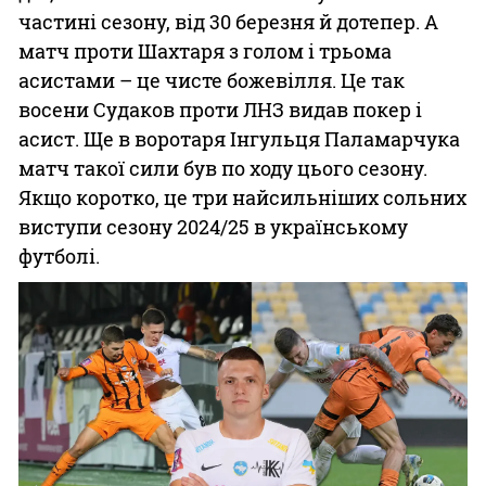
частині сезону, від 30 березня й дотепер. А
матч проти Шахтаря з голом і трьома
асистами – це чисте божевілля. Це так
восени Судаков проти ЛНЗ видав покер і
асист. Ще в воротаря Інгульця Паламарчука
матч такої сили був по ходу цього сезону.
Якщо коротко, це три найсильніших сольних
виступи сезону 2024/25 в українському
футболі.