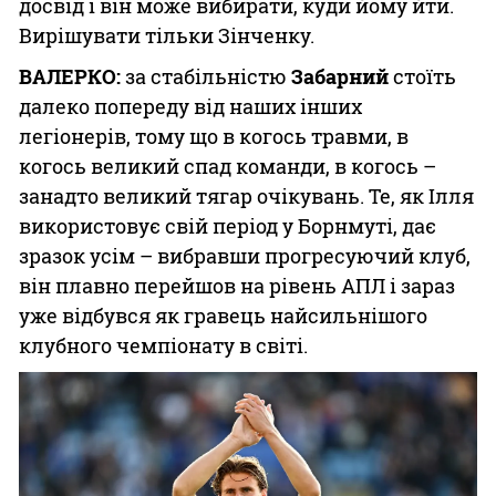
досвід і він може вибирати, куди йому йти.
Вирішувати тільки Зінченку.
ВАЛЕРКО:
за стабільністю
Забарний
стоїть
далеко попереду від наших інших
легіонерів, тому що в когось травми, в
когось великий спад команди, в когось –
занадто великий тягар очікувань. Те, як Ілля
використовує свій період у Борнмуті, дає
зразок усім – вибравши прогресуючий клуб,
він плавно перейшов на рівень АПЛ і зараз
уже відбувся як гравець найсильнішого
клубного чемпіонату в світі.