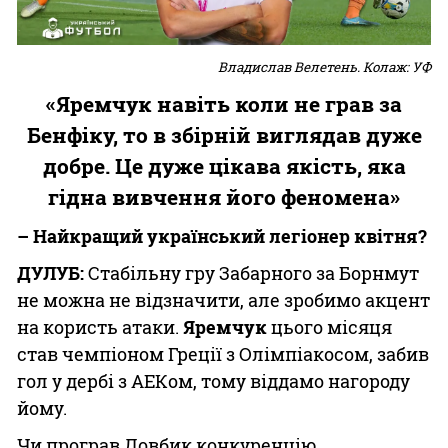
Владислав Велетень. Колаж: УФ
«Яремчук навіть коли не грав за
Бенфіку, то в збірній виглядав дуже
добре. Це дуже цікава якість, яка
гідна вивчення його феномена»
– Найкращий український легіонер квітня?
ДУЛУБ:
Стабільну гру Забарного за Борнмут
не можна не відзначити, але зробимо акцент
на користь атаки.
Яремчук
цього місяця
став чемпіоном Греції з Олімпіакосом, забив
гол у дербі з АЕКом, тому віддамо нагороду
йому.
Чи програв Довбик конкуренцію