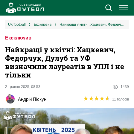
Новини
ukrfootball
ексклюзив
Найкращі у квітні: Хацкевич, Федорчук, Дулуб та УФ визначили лауреатів в УПЛ і не тільки
Ексклюзив
Збірна
Найкращі у квітні: Хацкевич,
Єврокубки
Федорчук, Дулуб та УФ
визначили лауреатів в УПЛ і не
УПЛ
тільки
1 ліга
2 травня 2025, 08:53
1439
★
★
★
★
★
★
★
★
★
★
Андрій Піскун
11 голосів
2 ліга
Різне
Букмекери