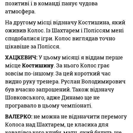
позитиві і в команді панує чудова
атмосфера.
На другому місці відзначу Костишина, який
оживив Колос. Із Шахтарем і Поліссям мені
сподобалися ігри. Колос виглядав точно
цікавіше за Полісся.
ХАЦКЕВИЧ:
У цьому місяці я віддам перше
місце
Костишину
. За нього Колос грає
зовсім по-іншому. За цей короткий час
видно руку тренера. Руслан Володимирович
був вчасно запрошений. Також відзначу
Шовковського, адже Динамо ще не
програвало в цьому чемпіонаті.
ВАЛЕРКО:
не можна не відзначити перемогу
Колоса над Шахтарем, це класика для
ковалівського клубу, матч, який будуть ще