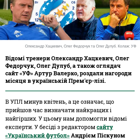
Казино
Олександр Хацкевич, Олег Федорчук та Олег Дулуб. Колаж: УФ
Відомі тренери Олександр Хацкевич, Олег
Федорчук, Олег Дулуб, а також оглядач
сайт «УФ» Артур Валерко, роздали нагороди
місяця в українській Прем'єр-лізі.
В УПЛ минув квітень, а це означає, що
прийшов час визначати найкращих і
найгірших. У цьому нам допомогли відомі
експерти. У бесіді з редактором
сайту
«Український футбол»
Андрієм Піскуном