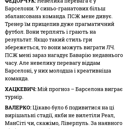
ФЕДОРЧУК:
Невелика перевага є у
Барселони. У синьо-гранатових більш
збалансована команда. ПСЖ мене дивує.
Тренер їм прищепив дуже прагматичний
футбол. Вони терплять і грають на
результат. Якщо такий стиль гри
збережеться, то вони можуть виграти ЛЧ.
ПСЖ мені зараз нагадує Баварію недавнього
часу. Але невелику перевагу віддам
Барселоні, у них молодша і креативніша
команда.
ХАЦКЕВИЧ:
Мій прогноз – Барселона виграє
турнір.
ВАЛЕРКО:
Цікаво було б подивитися на ці
вирішальні стадії, якби не вилетіли Реал,
МанСіті чи, скажімо, Ліверпуль. За наявного