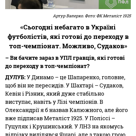
Артур Валерко. Фото: ФК Металіст 1925
«Сьогодні небагато в Україні
футболістів, які готові до переходу в
топ-чемпіонат. Можливо, Судаков»
– Ви бачите зараз в УПЛ гравців, які готові
до переходу в топ-чемпіонат?
ДУЛУБ:
У Динамо – це Шапаренко, головне,
щоб він не пересидів. У Шахтарі – Судаков,
Кевін і Різник, який дуже стабільно
виступає, навіть у Лізі чемпіонів. В
Олександрії я б назвав Калюжного, але його
вже підписав Металіст 1925. У Поліссі –
Гуцуляк і Крушинський. У ЛНЗ на якомусь
відрізку виділявся Яшарі, але з такою грою,