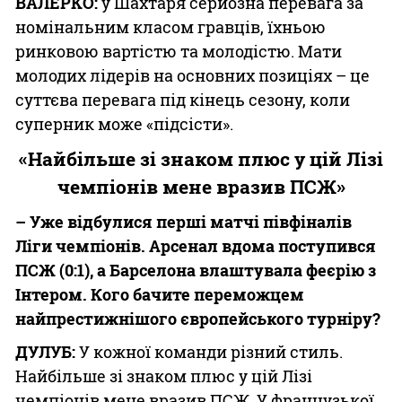
ВАЛЕРКО:
у Шахтаря серйозна перевага за
номінальним класом гравців, їхньою
ринковою вартістю та молодістю. Мати
молодих лідерів на основних позиціях – це
суттєва перевага під кінець сезону, коли
суперник може «підсісти».
«Найбільше зі знаком плюс у цій Лізі
чемпіонів мене вразив ПСЖ»
– Уже відбулися перші матчі півфіналів
Ліги чемпіонів. Арсенал вдома поступився
ПСЖ (0:1), а Барселона влаштувала феєрію з
Інтером. Кого бачите переможцем
найпрестижнішого європейського турніру?
ДУЛУБ:
У кожної команди різний стиль.
Найбільше зі знаком плюс у цій Лізі
чемпіонів мене вразив ПСЖ. У французької