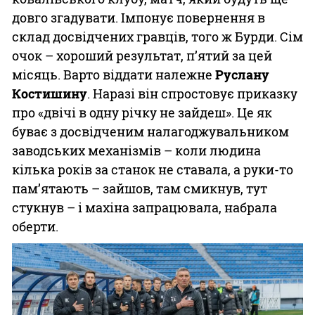
довго згадувати. Імпонує повернення в
склад досвідчених гравців, того ж Бурди. Сім
очок – хороший результат, п’ятий за цей
місяць. Варто віддати належне
Руслану
Костишину
. Наразі він спростовує приказку
про «двічі в одну річку не зайдеш». Це як
буває з досвідченим налагоджувальником
заводських механізмів – коли людина
кілька років за станок не ставала, а руки-то
пам’ятають – зайшов, там смикнув, тут
стукнув – і махіна запрацювала, набрала
оберти.