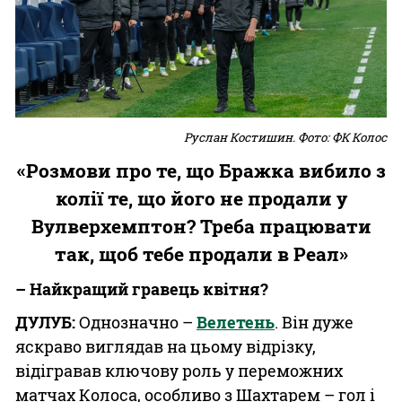
Руслан Костишин. Фото: ФК Колос
«Розмови про те, що Бражка вибило з
колії те, що його не продали у
Вулверхемптон? Треба працювати
так, щоб тебе продали в Реал»
– Найкращий гравець квітня?
ДУЛУБ:
Однозначно –
Велетень
. Він дуже
яскраво виглядав на цьому відрізку,
відігравав ключову роль у переможних
матчах Колоса, особливо з Шахтарем – гол і