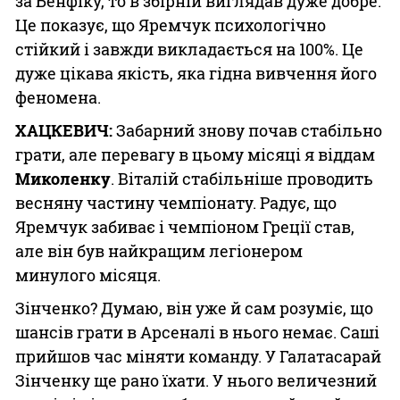
за Бенфіку, то в збірній виглядав дуже добре.
Це показує, що Яремчук психологічно
стійкий і завжди викладається на 100%. Це
дуже цікава якість, яка гідна вивчення його
феномена.
ХАЦКЕВИЧ:
Забарний знову почав стабільно
грати, але перевагу в цьому місяці я віддам
Миколенку
. Віталій стабільніше проводить
весняну частину чемпіонату. Радує, що
Яремчук забиває і чемпіоном Греції став,
але він був найкращим легіонером
минулого місяця.
Зінченко? Думаю, він уже й сам розуміє, що
шансів грати в Арсеналі в нього немає. Саші
прийшов час міняти команду. У Галатасарай
Зінченку ще рано їхати. У нього величезний