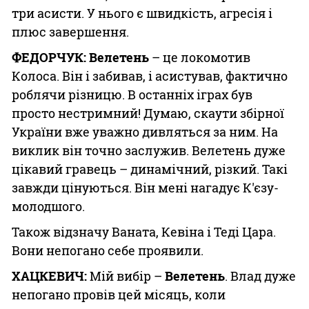
три асисти. У нього є швидкість, агресія і
плюс завершення.
ФЕДОРЧУК:
Велетень
– це локомотив
Колоса. Він і забивав, і асистував, фактично
роблячи різницю. В останніх іграх був
просто нестримний! Думаю, скаути збірної
України вже уважно дивляться за ним. На
виклик він точно заслужив. Велетень дуже
цікавий гравець – динамічний, різкий. Такі
завжди цінуються. Він мені нагадує К'єзу-
молодшого.
Також відзначу Ваната, Кевіна і Теді Цара.
Вони непогано себе проявили.
ХАЦКЕВИЧ:
Мій вибір –
Велетень
. Влад дуже
непогано провів цей місяць, коли