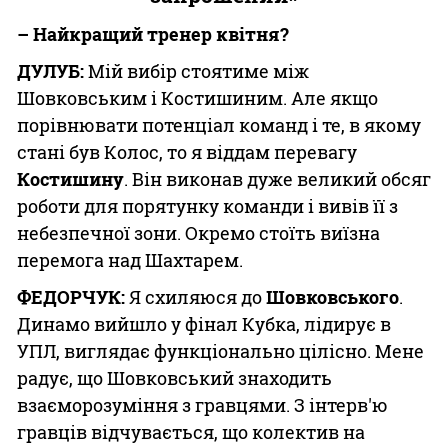
– Найкращий тренер квітня?
ДУЛУБ:
Мій вибір стоятиме між
Шовковським і Костишиним. Але якщо
порівнювати потенціал команд і те, в якому
стані був Колос, то я віддам перевагу
Костишину
. Він виконав дуже великий обсяг
роботи для порятунку команди і вивів її з
небезпечної зони. Окремо стоїть виїзна
перемога над Шахтарем.
ФЕДОРЧУК:
Я схиляюся до
Шовковського
.
Динамо вийшло у фінал Кубка, лідирує в
УПЛ, виглядає функціонально цілісно. Мене
радує, що Шовковський знаходить
взаєморозуміння з гравцями. З інтерв'ю
гравців відчувається, що колектив на