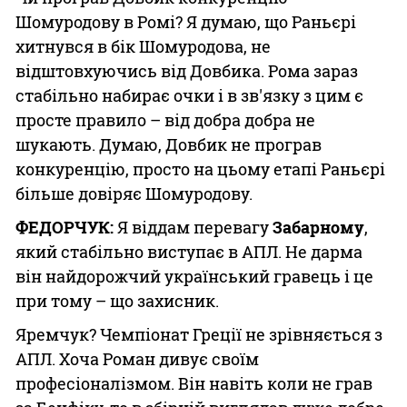
Шомуродову в Ромі? Я думаю, що Раньєрі
хитнувся в бік Шомуродова, не
відштовхуючись від Довбика. Рома зараз
стабільно набирає очки і в зв'язку з цим є
просте правило – від добра добра не
шукають. Думаю, Довбик не програв
конкуренцію, просто на цьому етапі Раньєрі
більше довіряє Шомуродову.
ФЕДОРЧУК:
Я віддам перевагу
Забарному
,
який стабільно виступає в АПЛ. Не дарма
він найдорожчий український гравець і це
при тому – що захисник.
Яремчук? Чемпіонат Греції не зрівняється з
АПЛ. Хоча Роман дивує своїм
професіоналізмом. Він навіть коли не грав