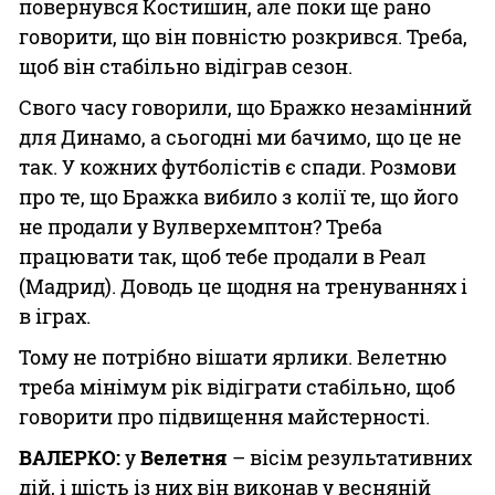
повернувся Костишин, але поки ще рано
говорити, що він повністю розкрився. Треба,
щоб він стабільно відіграв сезон.
Свого часу говорили, що Бражко незамінний
для Динамо, а сьогодні ми бачимо, що це не
так. У кожних футболістів є спади. Розмови
про те, що Бражка вибило з колії те, що його
не продали у Вулверхемптон? Треба
працювати так, щоб тебе продали в Реал
(Мадрид). Доводь це щодня на тренуваннях і
в іграх.
Тому не потрібно вішати ярлики. Велетню
треба мінімум рік відіграти стабільно, щоб
говорити про підвищення майстерності.
ВАЛЕРКО:
у
Велетня
– вісім результативних
дій, і шість із них він виконав у весняній