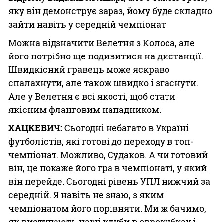
яку він демонструє зараз, йому буде складно
зайти навіть у середній чемпіонат.
Можна відзначити Велетня з Колоса, але
його потрібно ще подивитися на дистанції.
Швидкісний гравець може яскраво
спалахнути, але також швидко і згаснути.
Але у Велетня є всі якості, щоб стати
якісним фланговим нападником.
ХАЦКЕВИЧ:
Сьогодні небагато в Україні
футболістів, які готові до переходу в топ-
чемпіонат. Можливо, Судаков. А чи готовий
він, це покаже його гра в чемпіонаті, у який
він перейде. Сьогодні рівень УПЛ нижчий за
середній. Я навіть не знаю, з яким
чемпіонатом його порівняти. Ми ж бачимо,
як виступають наші клуби в єврокубках і