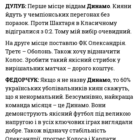
ДУЛУБ:
Перше місце віддам
Динамо
. Кияни
йдуть у чемпіонських перегонах без
поразок. Проти Шахтаря в Класичному
відігралися з 0:2. Тому мій вибір очевидний.
На друге місце поставлю ФК Олександрія.
Третє – Оболонь. Також хочу відзначити
Колос. Зробити такий якісний стрибок у
вирішальних матчах – дорого коштує.
ФЕДОРЧУК:
Якщо я не назву
Динамо
, то 60%
українських уболівальників киян скажуть,
що я ненормальний. Безсумнівно, найкраща
команда місяця – це Динамо. Вони
демонструють якісний футбол під великою
напругою і в усіх ключових іграх виглядали
добре. Також відзначу стабільність
Олександрії, прогрес Колоса і Карпати