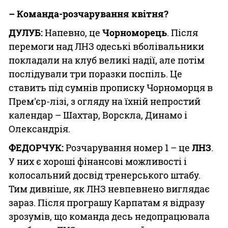
– Команда-розчарування квітня?
ДУЛУБ:
Напевно, це
Чорноморець
. Після
перемоги над ЛНЗ одеські вболівальники
покладали на клуб великі надії, але потім
послідували три поразки поспіль. Це
ставить під сумнів прописку Чорноморця в
Прем'єр-лізі, з огляду на їхній непростий
календар – Шахтар, Ворскла, Динамо і
Олександрія.
ФЕДОРЧУК:
Розчарування номер 1 – це
ЛНЗ
.
У них є хороші фінансові можливості і
колосальний досвід тренерського штабу.
Тим дивніше, як ЛНЗ невпевнено виглядає
зараз. Після програшу Карпатам я відразу
зрозумів, що команда десь недопрацювала