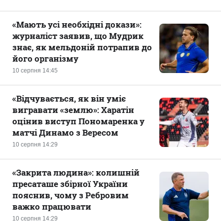
«Мають усі необхідні докази»:
журналіст заявив, що Мудрик
знає, як мельдоній потрапив до
його організму
10 серпня 14:45
«Відчувається, як він уміє
вигравати «землю»: Харатін
оцінив виступ Пономаренка у
матчі Динамо з Вересом
10 серпня 14:29
«Закрита людина»: колишній
пресаташе збірної України
пояснив, чому з Ребровим
важко працювати
10 серпня 14:29