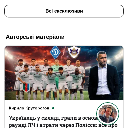
Всі ексклюзиви
Авторські матеріали
Кирило Круторогов
Українець у складі, грали в основному
раунді ЛЧ і втрати через Полісся: все про