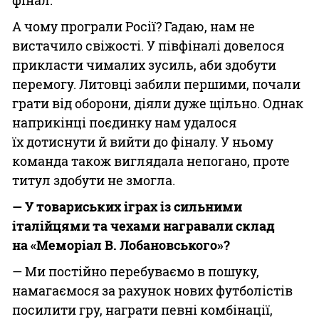
фінал.
А чому програли Росії? Гадаю, нам не
вистачило свіжості. У півфіналі довелося
прикласти чималих зусиль, аби здобути
перемогу. Литовці забили першими, почали
грати від оборони, діяли дуже щільно. Однак
наприкінці поєдинку нам удалося
їх дотиснути й вийти до фіналу. У ньому
команда також виглядала непогано, проте
титул здобути не змогла.
— У товариських іграх із сильними
італійцями та чехами награвали склад
на «Меморіал В. Лобановського»?
— Ми постійно перебуваємо в пошуку,
намагаємося за рахунок нових футболістів
посилити гру, награти певні комбінації,