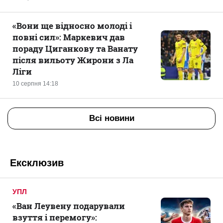
«Вони ще відносно молоді і
повні сил»: Маркевич дав
пораду Циганкову та Ванату
після вильоту Жирони з Ла
Ліги
10 серпня 14:18
Всі новини
Ексклюзив
УПЛ
«Ван Леувену подарували
взуття і перемогу»: