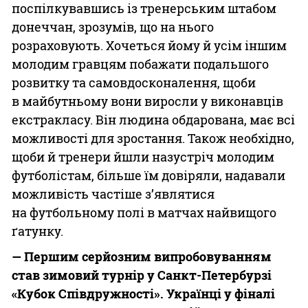
поспілкувавшись із тренерським штабом
донеччан, зрозумів, що на нього
розраховують. Хочеться йому й усім іншим
молодим гравцям побажати подальшого
розвитку та самовдосконалення, щоби
в майбутньому вони виросли у виконавців
екстракласу. Він людина обдарована, має всі
можливості для зростання. Також необхідно,
щоби й тренери йшли назустріч молодим
футболістам, більше їм довіряли, надавали
можливість частіше з’являтися
на футбольному полі в матчах найвищого
ґатунку.
— Першим серйозним випробовуванням
став зимовий турнір у Санкт-Петербурзі
«Кубок Співдружності». Українці у фіналі