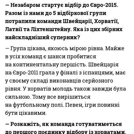
—
Нез
абаром стартує відбір до Євро-2015.
Разом із нами до 5 відбіркової групи
потрапили команди Швейцарії, Хорватії,
Латвії та Ліхтенштейну. Яка із цих збірних
найскладніший суперник?
— Група цікава, якоюсь мірою рівна. Майже
в усіх команд є шанси пробитися
на континентальну першість. Швейцарія
на Євро-2011 грала у фіналі з іспанцями, має
у своєму складі виконавців серйозного
рівня. У хорватів молодь також завжди була
сильною. Тому все вирішиться
на футбольному полі. Певен, ігри повинні
бути цікавими.
— Розкажіть, як команда готуватиметься
до першого поєдинку відбору із хорватами,