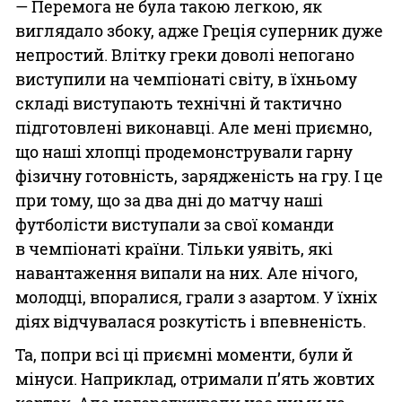
— Перемога не була такою легкою, як
виглядало збоку, адже Греція суперник дуже
непростий. Влітку греки доволі непогано
виступили на чемпіонаті світу, в їхньому
складі виступають технічні й тактично
підготовлені виконавці. Але мені приємно,
що наші хлопці продемонстрували гарну
фізичну готовність, зарядженість на гру. І це
при тому, що за два дні до матчу наші
футболісти виступали за свої команди
в чемпіонаті країни. Тільки уявіть, які
навантаження випали на них. Але нічого,
молодці, впоралися, грали з азартом. У їхніх
діях відчувалася розкутість і впевненість.
Та, попри всі ці приємні моменти, були й
мінуси. Наприклад, отримали п’ять жовтих