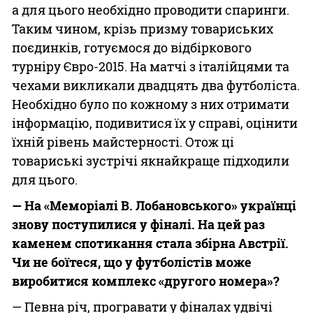
а для цього необхідно проводити спаринги.
Таким чином, крізь призму товариських
поєдинків, готуємося до відбіркового
турніру Євро-2015. На матчі з італійцями та
чехами викликали двадцять два футболіста.
Необхідно було по кожному з них отримати
інформацію, подивитися їх у справі, оцінити
їхній рівень майстерності. Отож ці
товариські зустрічі якнайкраще підходили
для цього.
— На «Меморіалі В. Лобановського» українці
знову поступилися у фіналі. На цей раз
каменем спотикання стала збірна Австрії.
Чи
не
боїтеся, що у футболістів може
виробитися комплекс «другого номера»?
— Певна річ, програвати у фіналах удвічі