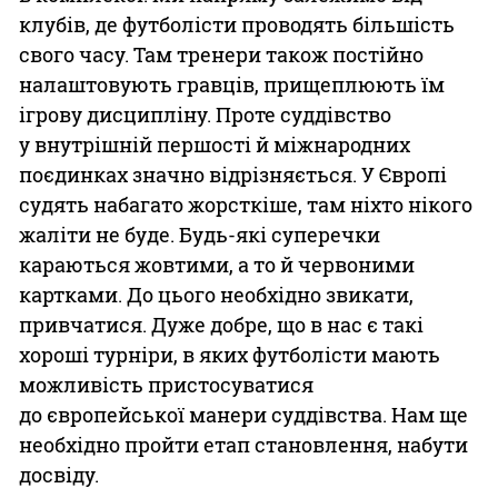
клубів, де футболісти проводять більшість
свого часу. Там тренери також постійно
налаштовують гравців, прищеплюють їм
ігрову дисципліну. Проте суддівство
у внутрішній першості й міжнародних
поєдинках значно відрізняється. У Європі
судять набагато жорсткіше, там ніхто нікого
жаліти не буде. Будь-які суперечки
караються жовтими, а то й червоними
картками. До цього необхідно звикати,
привчатися. Дуже добре, що в нас є такі
хороші турніри, в яких футболісти мають
можливість пристосуватися
до європейської манери суддівства. Нам ще
необхідно пройти етап становлення, набути
досвіду.