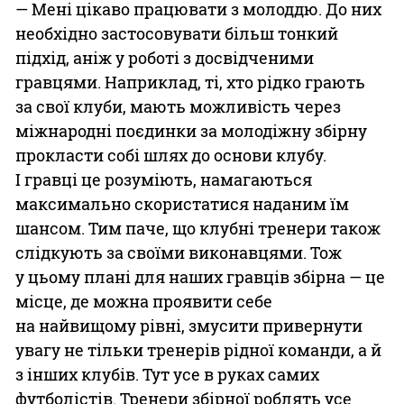
— Мені цікаво працювати з молоддю. До них
необхідно застосовувати більш тонкий
підхід, аніж у роботі з досвідченими
гравцями. Наприклад, ті, хто рідко грають
за свої клуби, мають можливість через
міжнародні поєдинки за молодіжну збірну
прокласти собі шлях до основи клубу.
І гравці це розуміють, намагаються
максимально скористатися наданим їм
шансом. Тим паче, що клубні тренери також
слідкують за своїми виконавцями. Тож
у цьому плані для наших гравців збірна — це
місце, де можна проявити себе
на найвищому рівні, змусити привернути
увагу не тільки тренерів рідної команди, а й
з інших клубів. Тут усе в руках самих
футболістів. Тренери збірної роблять усе