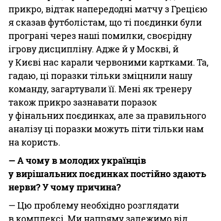
прикро, відтак напередодні матчу з Грецією
я сказав футболістам, що ті поєдинки були
програні через наші помилки, своєрідну
ігрову дисципліну. Адже й у Москві, й
у Києві нас карали червоними картками. Та,
гадаю, ці поразки тільки зміцнили нашу
команду, загартували її. Мені як тренеру
також прикро зазнавати поразок
у фінальних поєдинках, але за правильного
аналізу ці поразки можуть піти тільки нам
на користь.
— А чому в молодих українців
у вирішальних поєдинках постійно здають
нер
ви? У чому причина?
— Цю проблему необхідно розглядати
в комплексі. Ми напряму залежимо від