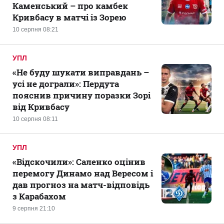
Каменський – про камбек
Кривбасу в матчі із Зорею
10 серпня 08:21
УПЛ
«Не буду шукати виправдань –
усі не дограли»: Пердута
пояснив причину поразки Зорі
від Кривбасу
10 серпня 08:11
УПЛ
«Відскочили»: Саленко оцінив
перемогу Динамо над Вересом і
дав прогноз на матч-відповідь
з Карабахом
9 серпня 21:10