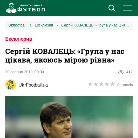
Новини
ukrfootball
ексклюзив
Сергій КОВАЛЕЦЬ: «Група у нас цікава, якоюсь мірою рівна»
Ексклюзив
Збірна
Сергій КОВАЛЕЦЬ: «Група у нас
Єврокубки
цікава, якоюсь мірою рівна»
УПЛ
30 серпня 2013, 00:00
417
★
★
★
★
★
★
★
★
★
★
UkrFootball.ua
0 голосів
1 ліга
2 ліга
Різне
Букмекери