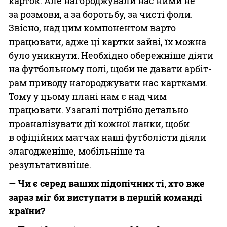
карток. Але нагороджували нас ними не
за розмови, а за боротьбу, за чисті фоли.
Звісно, над цим компонентом варто
працювати, адже ці картки зайві, їх можна
було уникнути. Необхідно обережніше діяти
на футбольному полі, щоби не давати арбіт­
рам приводу нагороджувати нас картками.
Тому у цьому плані нам є над чим
працювати. Узагалі пот­рібно детально
проаналізувати дії кожної ланки, щоби
в офіційних матчах наші футболісти діяли
злагодженіше, мобільніше та
результативніше.
— Чи є серед ваших підо­пічних ті, хто вже
зараз міг би виступати в першій команді
країни?