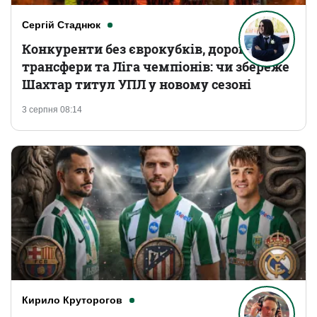
Сергій Стаднюк
Конкуренти без єврокубків, дорогі
трансфери та Ліга чемпіонів: чи збереже
Шахтар титул УПЛ у новому сезоні
3 серпня 08:14
Кирило Круторогов