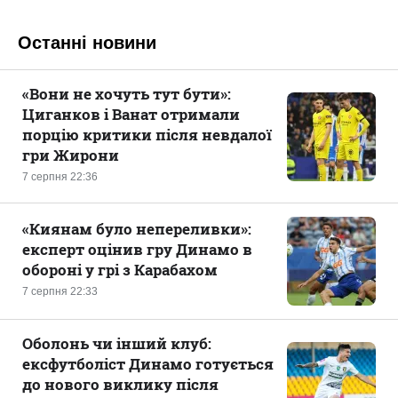
Останні новини
«Вони не хочуть тут бути»:
Циганков і Ванат отримали
порцію критики після невдалої
гри Жирони
7 серпня 22:36
«Киянам було непереливки»:
експерт оцінив гру Динамо в
обороні у грі з Карабахом
7 серпня 22:33
Оболонь чи інший клуб:
ексфутболіст Динамо готується
до нового виклику після