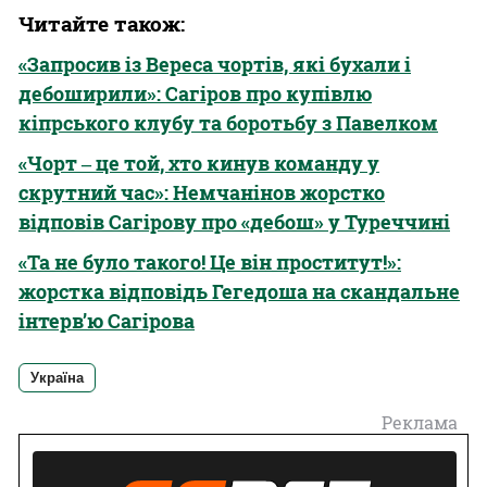
Читайте також:
«Запросив із Вереса чортів, які бухали і
дебоширили»: Сагіров про купівлю
кіпрського клубу та боротьбу з Павелком
«Чорт ‒ це той, хто кинув команду у
скрутний час»: Немчанінов жорстко
відповів Сагірову про «дебош» у Туреччині
«Та не було такого! Це він проститут!»:
жорстка відповідь Гегедоша на скандальне
інтерв’ю Сагірова
Україна
Реклама