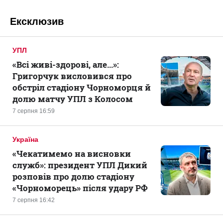
Ексклюзив
УПЛ
«Всі живі-здорові, але...»:
Григорчук висловився про
обстріл стадіону Чорноморця й
долю матчу УПЛ з Колосом
7 серпня 16:59
Україна
«Чекатимемо на висновки
служб»: президент УПЛ Дикий
розповів про долю стадіону
«Чорноморець» після удару РФ
7 серпня 16:42