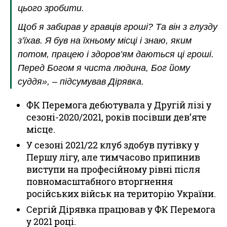
цього зробити.
Щоб я забирав у гравців гроші? Та він з глузду
з’їхав. Я був на їхньому місці і знаю, яким
потом, працею і здоров’ям даються ці гроші.
Перед Богом я чиста людина, Бог йому
суддя», – підсумував Дірявка.
ФК Перемога дебютувала у Другій лізі у
сезоні-2020/2021, років посівши дев’яте
місце.
У сезоні 2021/22 клуб здобув путівку у
Першу лігу, але тимчасово припинив
виступи на професійному рівні після
повномасштабного вторгнення
російських військ на територію України.
Сергій Дірявка працював у ФК Перемога
у 2021 році.