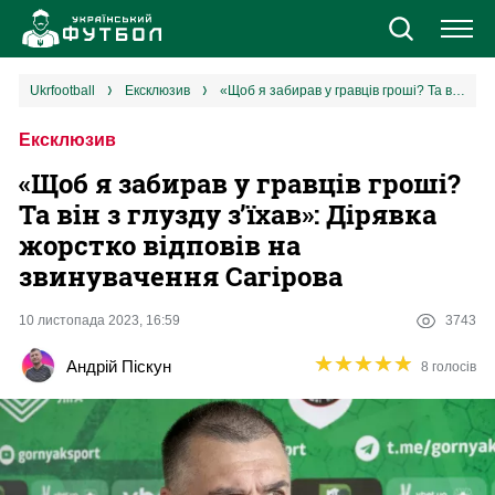
Новини
ukrfootball
ексклюзив
«Щоб я забирав у гравців гроші? Та він з глузду з’їхав»: Дірявка жорстко відповів на звинувачення Сагірова
Ексклюзив
Збірна
«Щоб я забирав у гравців гроші?
Єврокубки
Та він з глузду з’їхав»: Дірявка
жорстко відповів на
УПЛ
звинувачення Сагірова
1 ліга
10 листопада 2023, 16:59
3743
★
★
★
★
★
★
★
★
★
★
Андрій Піскун
8 голосів
2 ліга
Різне
Букмекери