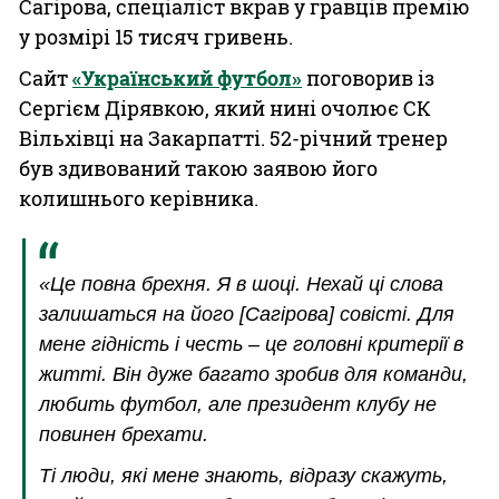
Сагірова, спеціаліст вкрав у гравців премію
у розмірі 15 тисяч гривень.
Сайт
«Український футбол»
поговорив із
Сергієм Дірявкою, який нині очолює СК
Вільхівці на Закарпатті. 52-річний тренер
був здивований такою заявою його
колишнього керівника.
«Це повна брехня. Я в шоці. Нехай ці слова
залишаться на його [Сагірова] совісті. Для
мене гідність і честь – це головні критерії в
житті. Він дуже багато зробив для команди,
любить футбол, але президент клубу не
повинен брехати.
Ті люди, які мене знають, відразу скажуть,