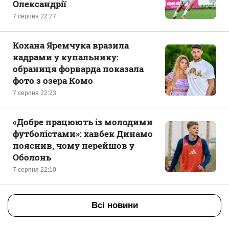
Олександрії
7 серпня 22:27
Кохана Яремчука вразила
кадрами у купальнику:
обраниця форварда показала
фото з озера Комо
7 серпня 22:23
«Добре працюють із молодими
футболістами»: хавбек Динамо
пояснив, чому перейшов у
Оболонь
7 серпня 22:10
Всі новини