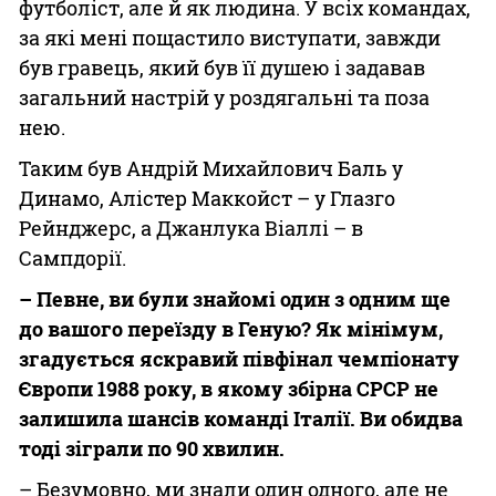
футболіст, але й як людина. У всіх командах,
за які мені пощастило виступати, завжди
був гравець, який був її душею і задавав
загальний настрій у роздягальні та поза
нею.
Таким був Андрій Михайлович Баль у
Динамо, Алістер Маккойст – у Глазго
Рейнджерс, а Джанлука Віаллі – в
Сампдорії.
– Певне, ви були знайомі один з одним ще
до вашого переїзду в Геную? Як мінімум,
згадується яскравий півфінал чемпіонату
Європи 1988 року, в якому збірна СРСР не
залишила шансів команді Італії. Ви обидва
тоді зіграли по 90 хвилин.
– Безумовно, ми знали один одного, але не