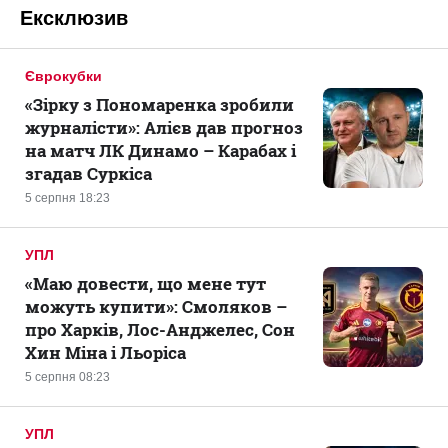
Ексклюзив
Єврокубки
«Зірку з Пономаренка зробили
журналісти»: Алієв дав прогноз
на матч ЛК Динамо – Карабах і
згадав Суркіса
5 серпня 18:23
УПЛ
«Маю довести, що мене тут
можуть купити»: Смоляков –
про Харків, Лос-Анджелес, Сон
Хин Міна і Льоріса
5 серпня 08:23
УПЛ