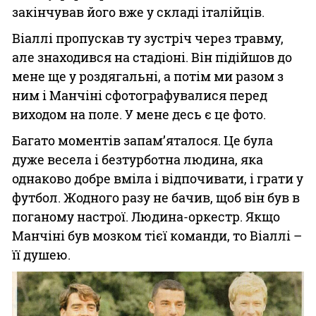
закінчував його вже у складі італійців.
Віаллі пропускав ту зустріч через травму,
але знаходився на стадіоні. Він підійшов до
мене ще у роздягальні, а потім ми разом з
ним і Манчіні сфотографувалися перед
виходом на поле. У мене десь є це фото.
Багато моментів запам’яталося. Це була
дуже весела і безтурботна людина, яка
однаково добре вміла і відпочивати, і грати у
футбол. Жодного разу не бачив, щоб він був в
поганому настрої. Людина-оркестр. Якщо
Манчіні був мозком тієї команди, то Віаллі –
її душею.