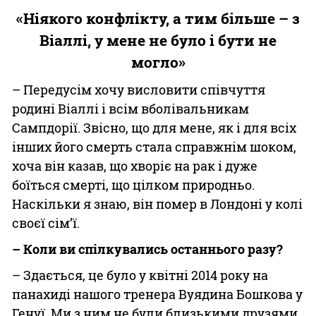
«Ніякого конфлікту, а тим більше – з
Віаллі, у мене не було і бути не
могло»
– Передусім хочу висловити співчуття
родині Віаллі і всім вболівальникам
Сампдорії. Звісно, що для мене, як і для всіх
інших його смерть стала справжнім шоком,
хоча він казав, що хворіє на рак і дуже
боїться смерті, що цілком природньо.
Наскільки я знаю, він помер в Лондоні у колі
своєї сім’ї.
– Коли ви спілкувались останнього разу?
– Здається, це було у квітні 2014 року на
панахиді нашого тренера Вуядина Бошкова у
Генуї. Ми з ним не були близькими друзями,