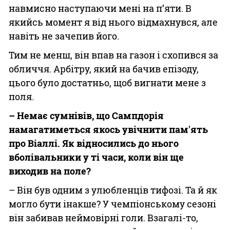
навмисно наступаючи мені на п’яти. В
якийсь момент я від нього відмахнувся, але
навіть не зачепив його.
Тим не менш, він впав на газон і схопився за
обличчя. Арбітру, який на бачив епізоду,
цього було достатньо, щоб вигнати мене з
поля.
– Немає сумнівів, що Сампдорія
намагатиметься якось увічнити пам'ять
про Віаллі. Як відносились до нього
вболівальники у ті часи, коли він ще
виходив на поле?
– Він був одним з улюбленців тифозі. Та й як
могло бути інакше? У чемпіонському сезоні
він забивав неймовірні голи. Взагалі-то,