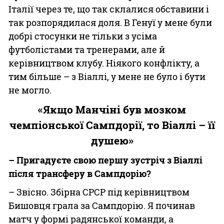
Італії через те, що так склалися обставини і
так розпорядилася доля. В Генуї у мене були
добрі стосунки не тільки з усіма
футболістами та тренерами, але й
керівництвом клубу. Ніякого конфлікту, а
тим більше – з Віаллі, у мене не було і бути
не могло.
«Якщо Манчіні був мозком
чемпіонської Сампдорії, то Віаллі – її
душею»
– Пригадуєте свою першу зустріч з Віаллі
після трансферу в Сампдорію?
– Звісно. Збірна СРСР під керівництвом
Бишовця грала за Сампдорію. Я починав
матч у формі радянської команди, а