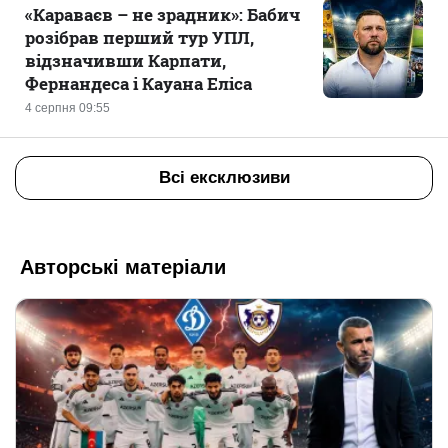
«Караваєв – не зрадник»: Бабич
розібрав перший тур УПЛ,
відзначивши Карпати,
Фернандеса і Кауана Еліса
4 серпня 09:55
Всі ексклюзиви
Авторські матеріали