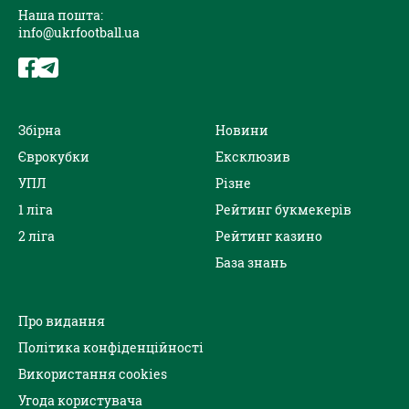
Наша пошта:
info@ukrfootball.ua
Збірна
Новини
Єврокубки
Ексклюзив
УПЛ
Різне
1 ліга
Рейтинг букмекерів
2 ліга
Рейтинг казино
База знань
Про видання
Політика конфіденційності
Використання cookies
Угода користувача