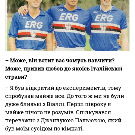
– Може, він встиг вас чомусь навчити?
Може, привив любов до якоїсь італійської
страви?
– Я був відкритий до експериментів, тому
спробував майже все. До того ж ми не були
дуже близькі з Віаллі. Перші півроку я
майже нічого не розумів. Спілкувався
переважно з Джанлукою Пальюкою, який
був моїм сусідом по кімнаті.