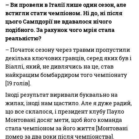
– Ви провели в Італії лише один сезон, але
встигли стати чемпіоном. Ні до, ні після
цього Сампдорії не вдавалося нічого
подібного. За рахунок чого мрія стала
реальністю?
– Початок сезону через травми пропустили
декілька ключових гравців, серед яких був і
Віаллі, який, не дивлячись на це, став
найкращим бомбардиром того чемпіонату
[19 голів].
Іноді результат виривали буквально на
жилах, іноді нам щастило. Але я дуже радий,
що все склалося, і президент клубу Пауло
Монтовані досяг мети, щоб його команда
стала чемпіоном за його життя [Монтовані
помер за два роки після чемпіонства].