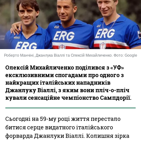
Казино
Роберто Манчіні, Джанлука Віаллі та Олексій Михайличенко. Фото: Google
Олексій Михайличенко поділився з «УФ»
ексклюзивними спогадами про одного з
найкращих італійських нападників
Джанлуку Віаллі, з яким вони пліч-о-пліч
кували сенсаційне чемпіонство Сампдорії.
Сьогодні на 59-му році життя перестало
битися серце видатного італійського
форварда Джанлуки Віаллі. Колишня зірка