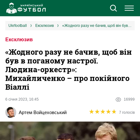
Новини
ukrfootball
ексклюзив
«Жодного разу не бачив, щоб він був в поганому настрої. Людина-оркестр»: Михайличенко – про покійного Віаллі
Ексклюзив
Збірна
«Жодного разу не бачив, щоб він
Єврокубки
був в поганому настрої.
Людина-оркестр»:
УПЛ
Михайличенко – про покійного
Віаллі
1 ліга
6 січня 2023, 16:45
16999
2 ліга
★
★
★
★
★
★
★
★
★
★
Артем Войцеховський
7 голосів
Різне
Букмекери