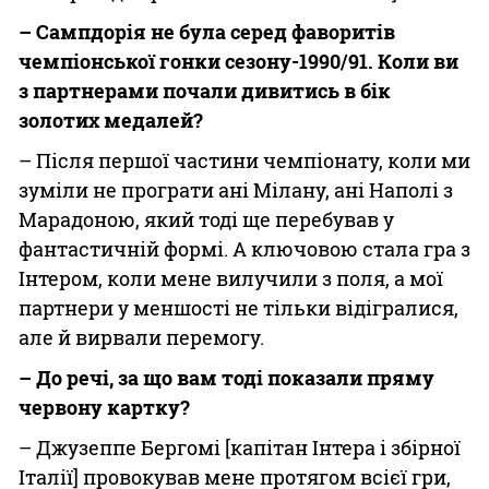
– Сампдорія не була серед фаворитів
чемпіонської гонки сезону-1990/91. Коли ви
з партнерами почали дивитись в бік
золотих медалей?
– Після першої частини чемпіонату, коли ми
зуміли не програти ані Мілану, ані Наполі з
Марадоною, який тоді ще перебував у
фантастичній формі. А ключовою стала гра з
Інтером, коли мене вилучили з поля, а мої
партнери у меншості не тільки відігралися,
але й вирвали перемогу.
– До речі, за що вам тоді показали пряму
червону картку?
– Джузеппе Бергомі [капітан Інтера і збірної
Італії] провокував мене протягом всієї гри,