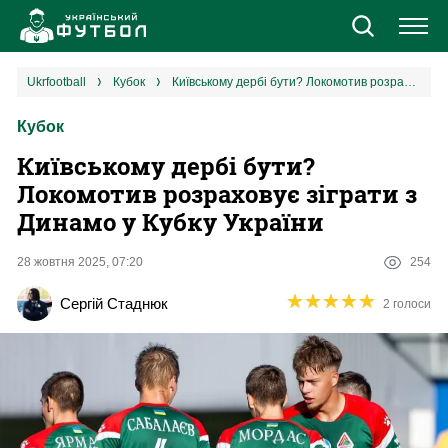
Новини
ukrfootball
кубок
Київському дербі бути? Локомотив розраховує зіграти з Динамо у Кубку України
Кубок
Збірна
Київському дербі бути?
Єврокубки
Локомотив розраховує зіграти з
Динамо у Кубку України
УПЛ
28 жовтня 2025, 07:20
254
1 ліга
★
★
★
★
★
★
★
★
★
★
Сергій Стаднюк
2 голоси
2 ліга
Різне
Букмекери