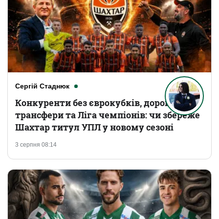
Сергій Стаднюк
Конкуренти без єврокубків, дорогі
трансфери та Ліга чемпіонів: чи збереже
Шахтар титул УПЛ у новому сезоні
3 серпня 08:14