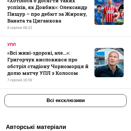
«Хотілося б досягти таких
успіхів, як Довбик»: Олександр
Пищур – про дебют за Жирону,
Ваната та Циганкова
8 серпня 08:22
УПЛ
«Всі живі-здорові, але...»:
Григорчук висловився про
обстріл стадіону Чорноморця й
долю матчу УПЛ з Колосом
7 серпня 16:59
Всі ексклюзиви
Авторські матеріали