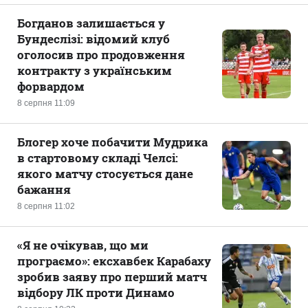
Богданов залишається у
Бундеслізі: відомий клуб
оголосив про продовження
контракту з українським
форвардом
8 серпня 11:09
Блогер хоче побачити Мудрика
в стартовому складі Челсі:
якого матчу стосується дане
бажання
8 серпня 11:02
«Я не очікував, що ми
програємо»: ексхавбек Карабаху
зробив заяву про перший матч
відбору ЛК проти Динамо