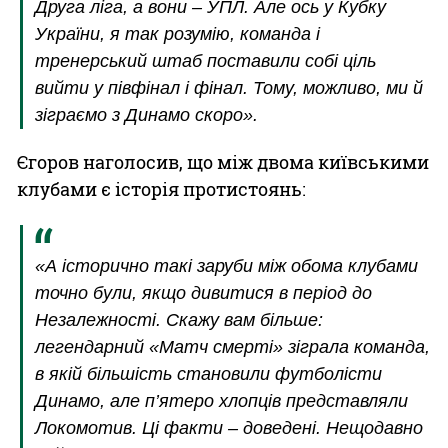
Друга ліга, а вони – УПЛ. Але ось у Кубку
України, я так розумію, команда і
тренерський штаб поставили собі ціль
вийти у півфінал і фінал. Тому, можливо, ми й
зіграємо з Динамо скоро».
Єгоров наголосив, що між двома київськими
клубами є історія протистоянь:
«А історично такі заруби між обома клубами
точно були, якщо дивитися в період до
Незалежності. Скажу вам більше:
легендарний «Матч смерті» зіграла команда,
в якій більшість становили футболісти
Динамо, але п’ятеро хлопців представляли
Локомотив. Ці факти – доведені. Нещодавно