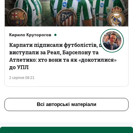
Кирило Круторогов
Карпати підписали футболістів, що
виступали за Реал, Барселону та
Атлетико: хто вони та як «докотилися»
до УПЛ
2 серпня 08:21
Всі авторські матеріали