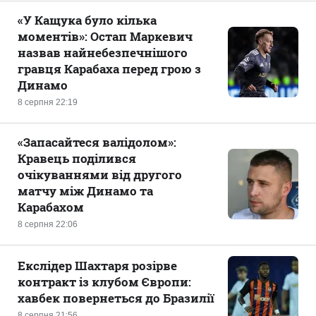
«У Кащука було кілька
моментів»: Остап Маркевич
назвав найнебезпечнішого
гравця Карабаха перед грою з
Динамо
8 серпня 22:19
«Запасайтеся валідолом»:
Кравець поділився
очікуваннями від другого
матчу між Динамо та
Карабахом
8 серпня 22:06
Екслідер Шахтаря розірве
контракт із клубом Європи:
хавбек повернеться до Бразилії
8 серпня 21:56