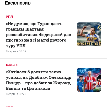
Ексклюзив
УПЛ
«Не думаю, що Туран дасть
гравцям Шахтаря
розслабитися»: Федецький дав
прогноз на всі матчі другого
туру УПЛ
8 серпня 08:39
Іспанія
«Хотілося б досягти таких
успіхів, як Довбик»: Олександр
Пищур – про дебют за Жирону,
Ваната та Циганкова
8 серпня 08:22