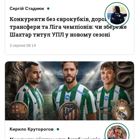
Сергій Стаднюк
Конкуренти без єврокубків, дорогі
трансфери та Ліга чемпіонів: чи збереже
Шахтар титул УПЛ у новому сезоні
3 серпня 08:14
Кирило Круторогов