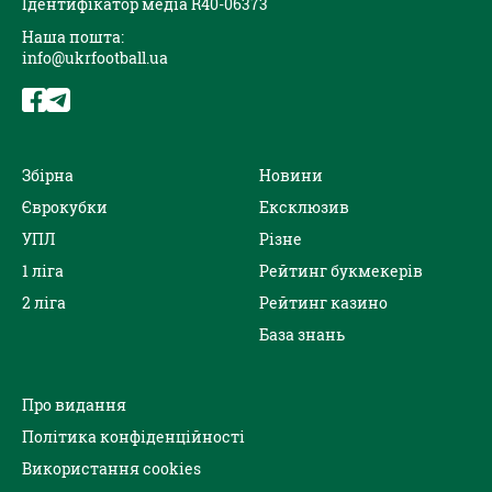
Ідентифікатор медіа R40-06373
Наша пошта:
info@ukrfootball.ua
Збірна
Новини
Єврокубки
Ексклюзив
УПЛ
Різне
1 ліга
Рейтинг букмекерів
2 ліга
Рейтинг казино
База знань
Про видання
Політика конфіденційності
Використання cookies