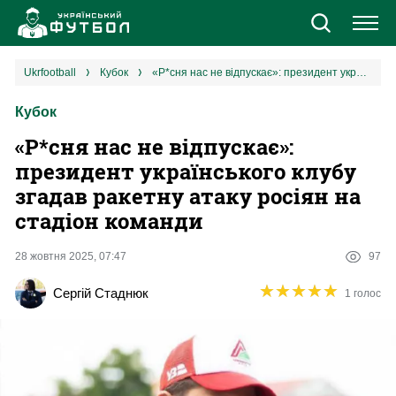
Новини
ukrfootball
кубок
«Р*сня нас не відпускає»: президент українського клубу згадав ракетну атаку росіян на стадіон команди
Кубок
Збірна
«Р*сня нас не відпускає»:
Єврокубки
президент українського клубу
згадав ракетну атаку росіян на
УПЛ
стадіон команди
1 ліга
28 жовтня 2025, 07:47
97
★
★
★
★
★
★
★
★
★
★
Сергій Стаднюк
1 голос
2 ліга
Різне
Букмекери