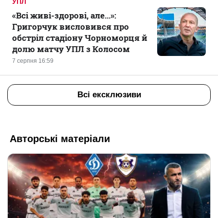
УПЛ
«Всі живі-здорові, але...»:
Григорчук висловився про
обстріл стадіону Чорноморця й
долю матчу УПЛ з Колосом
7 серпня 16:59
Всі ексклюзиви
Авторські матеріали