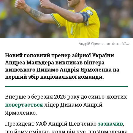
Казино
Андрій Ярмоленко. Фото: УАФ
Новий головний тренер збірної України
Андреа Мальдера викликав вінгера
київського Динамо Андрія Ярмоленка на
перший збір національної команди.
Вперше з березня 2025 року до синьо-жовтих
повертається
лідер Динамо Андрій
Ярмоленко.
Президент УАФ Андрій Шевченко
зазначив
,
що йому смішно, коли він чує, що Ярмоленка