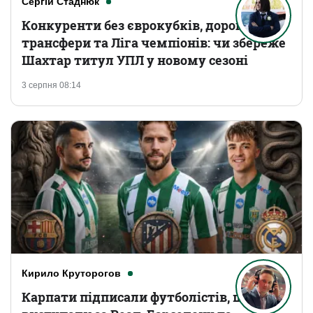
Сергій Стаднюк
Конкуренти без єврокубків, дорогі
трансфери та Ліга чемпіонів: чи збереже
Шахтар титул УПЛ у новому сезоні
3 серпня 08:14
Кирило Круторогов
Карпати підписали футболістів, що