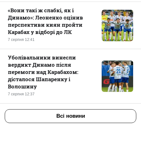
«Вони такі ж слабкі, як і
Динамо»: Леоненко оцінив
перспективи киян пройти
Карабах у відборі до ЛК
7 серпня 12:41
Уболівальники винесли
вердикт Динамо після
перемоги над Карабахом:
дісталося Шапаренку і
Волошину
7 серпня 12:37
Всі новини