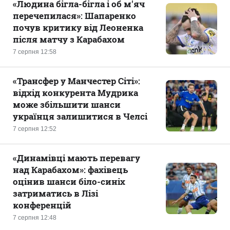
«Людина бігла-бігла і об м'яч
перечепилася»: Шапаренко
почув критику від Леоненка
після матчу з Карабахом
7 серпня 12:58
«Трансфер у Манчестер Сіті»:
відхід конкурента Мудрика
може збільшити шанси
українця залишитися в Челсі
7 серпня 12:52
«Динамівці мають перевагу
над Карабахом»: фахівець
оцінив шанси біло-синіх
затриматись в Лізі
конференцій
7 серпня 12:48