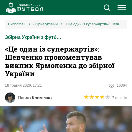
Новини
ukrfootball
збірна україни
«Це один із супержартів»: Шевченко прокоментував виклик Ярмоленка до збірної України
Збірна України з футболу
Збірна
«Це один із супержартів»:
Єврокубки
Шевченко прокоментував
виклик Ярмоленка до збірної
УПЛ
України
1 ліга
18 травня 2026, 17:21
16364
★
★
★
★
★
★
★
★
★
★
Павло Клименко
7 голосів
2 ліга
Різне
Букмекери