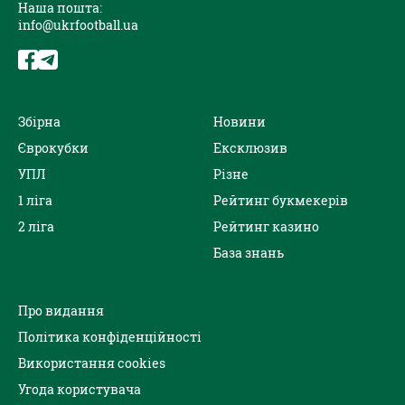
Наша пошта:
info@ukrfootball.ua
Збірна
Новини
Єврокубки
Ексклюзив
УПЛ
Різне
1 ліга
Рейтинг букмекерів
2 ліга
Рейтинг казино
База знань
Про видання
Політика конфіденційності
Використання cookies
Угода користувача