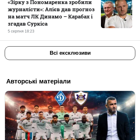
«Зірку з Пономаренка зробили
журналісти»: Алієв дав прогноз
на матч ЛК Динамо – Карабах і
згадав Суркіса
5 серпня 18:23
Всі ексклюзиви
Авторські матеріали