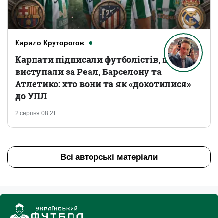
Кирило Круторогов
Карпати підписали футболістів, що
виступали за Реал, Барселону та
Атлетико: хто вони та як «докотилися»
до УПЛ
2 серпня 08:21
Всі авторські матеріали