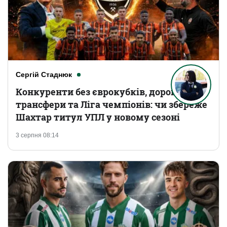
Сергій Стаднюк
Конкуренти без єврокубків, дорогі
трансфери та Ліга чемпіонів: чи збереже
Шахтар титул УПЛ у новому сезоні
3 серпня 08:14