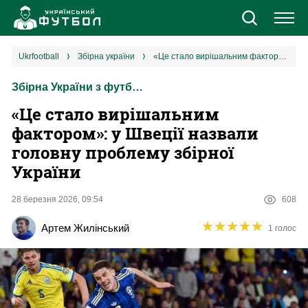
Новини
ukrfootball
збірна україни
«Це стало вирішальним фактором»: у Швеції назвали головну проблему збірної України
Збірна України з футболу
Збірна
«Це стало вирішальним
Єврокубки
фактором»: у Швеції назвали
головну проблему збірної
УПЛ
України
1 ліга
28 березня 2026, 09:54
608
★
★
★
★
★
★
★
★
★
★
Артем Жилінський
1 голос
2 ліга
Різне
Букмекери