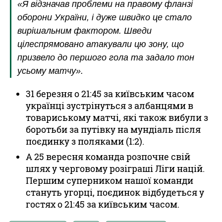
«Я відзначав проблеми на правому фланзі
оборони України, і дуже швидко це стало
вирішальним фактором. Шведи
цілеспрямовано атакували цю зону, що
призвело до першого гола та задало тон
усьому матчу».
31 березня о 21:45 за київським часом
українці зустрінуться з албанцями в
товариському матчі, які також вибули з
боротьби за путівку на мундіаль після
поєдинку з поляками (1:2).
А 25 вересня команда розпочне свій
шлях у черговому розіграші Ліги націй.
Першим суперником нашої команди
стануть угорці, поєдинок відбудеться у
гостях о 21:45 за київським часом.