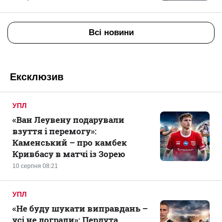
Всі новини
Ексклюзив
УПЛ
«Ван Леувену подарували
взуття і перемогу»:
Каменський – про камбек
Кривбасу в матчі із Зорею
10 серпня 08:21
УПЛ
«Не буду шукати виправдань –
усі не дограли»: Пердута