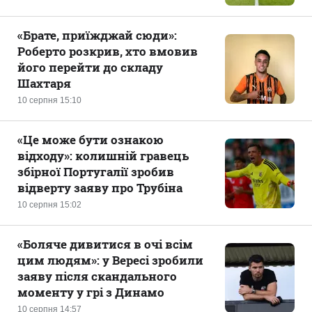
«Брате, приїжджай сюди»:
Роберто розкрив, хто вмовив
його перейти до складу
Шахтаря
10 серпня 15:10
«Це може бути ознакою
відходу»: колишній гравець
збірної Португалії зробив
відверту заяву про Трубіна
10 серпня 15:02
«Боляче дивитися в очі всім
цим людям»: у Вересі зробили
заяву після скандального
моменту у грі з Динамо
10 серпня 14:57