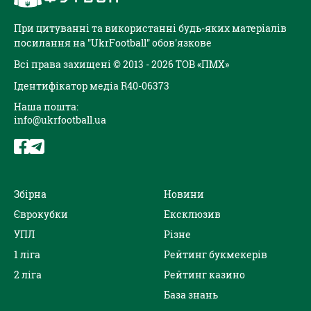
При цитуванні та використанні будь-яких матеріалів
посилання на "UkrFootball" обов'язкове
Всі права захищені © 2013 - 2026 ТОВ «ПМХ»
Ідентифікатор медіа R40-06373
Наша пошта:
info@ukrfootball.ua
Збірна
Новини
Єврокубки
Ексклюзив
УПЛ
Різне
1 ліга
Рейтинг букмекерів
2 ліга
Рейтинг казино
База знань