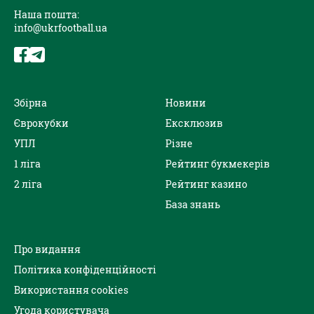
Наша пошта:
info@ukrfootball.ua
Збірна
Новини
Єврокубки
Ексклюзив
УПЛ
Різне
1 ліга
Рейтинг букмекерів
2 ліга
Рейтинг казино
База знань
Про видання
Політика конфіденційності
Використання cookies
Угода користувача