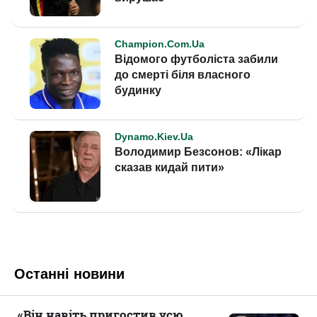
Останні новини
«Він навіть пригостив усю