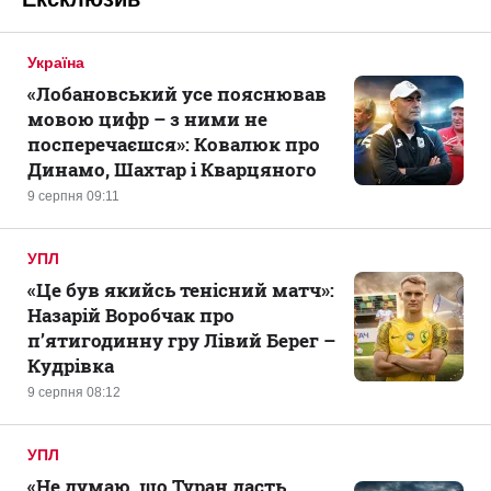
Україна
«Лобановський усе пояснював
мовою цифр – з ними не
посперечаєшся»: Ковалюк про
Динамо, Шахтар і Кварцяного
9 серпня 09:11
УПЛ
«Це був якийсь тенісний матч»:
Назарій Воробчак про
п’ятигодинну гру Лівий Берег –
Кудрівка
9 серпня 08:12
УПЛ
«Не думаю, що Туран дасть