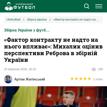
Новини
ukrfootball
збірна україни
«Фактор контракту не надто на нього впливає»: Михалик оцінив перспективи Реброва в збірній України
Збірна України з футболу
Збірна
«Фактор контракту не надто на
Єврокубки
нього впливає»: Михалик оцінив
перспективи Реброва в збірній
УПЛ
України
1 ліга
25 березня 2026, 18:19
160
★
★
★
★
★
★
★
★
★
★
Артем Жилінський
1 голос
2 ліга
Різне
Букмекери