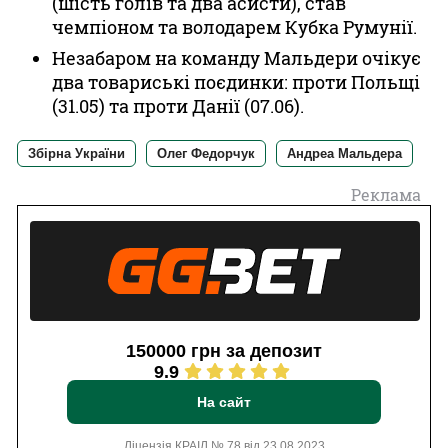
(шість голів та два асисти), став
чемпіоном та володарем Кубка Румунії.
Незабаром на команду Мальдери очікує
два товариські поєдинки: проти Польщі
(31.05) та проти Данії (07.06).
Збірна України
Олег Федорчук
Андреа Мальдера
Реклама
150000 грн за депозит
9.9
На сайт
Ліцензія КРАІЛ № 78 від 23.08.2023