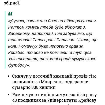
збірної.
«Думаю, викликали його на підстрахування.
Раптом комусь треба буде відпочити,
Забарному, наприклад. І не забуваймо, що
травмовані Таловєров і Батагов. Цікаво, що
коли Романчук дуже непогано грав за
Кривбас, то його не помічали, а тут ціла
Університатя, теж мені гранд румунського
футболу».
Синчук у поточній кампанії провів сім
поєдинків за Монреаль, відігравши
сумарно 338 хвилин.
Романчук в нинішньому сезоні зіграв у
48 поєдинках за Університатю Крайову