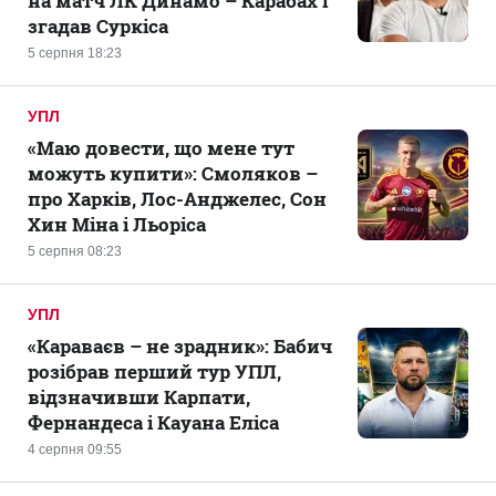
на матч ЛК Динамо – Карабах і
згадав Суркіса
5 серпня 18:23
УПЛ
«Маю довести, що мене тут
можуть купити»: Смоляков –
про Харків, Лос-Анджелес, Сон
Хин Міна і Льоріса
5 серпня 08:23
УПЛ
«Караваєв – не зрадник»: Бабич
розібрав перший тур УПЛ,
відзначивши Карпати,
Фернандеса і Кауана Еліса
4 серпня 09:55