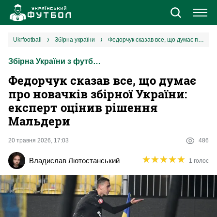
Новини
ukrfootball
збірна україни
Федорчук сказав все, що думає про новачків збірної України: експерт оцінив рішення Мальдери
Збірна України з футболу
Збірна
Федорчук сказав все, що думає
Єврокубки
про новачків збірної України:
експерт оцінив рішення
УПЛ
Мальдери
1 ліга
20 травня 2026, 17:03
486
★
★
★
★
★
★
★
★
★
★
Владислав Лютостанський
1 голос
2 ліга
Різне
Букмекери