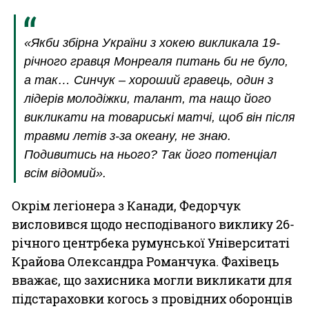
«Якби збірна України з хокею викликала 19-
річного гравця Монреаля питань би не було,
а так… Синчук – хороший гравець, один з
лідерів молодіжки, талант, та нащо його
викликати на товариські матчі, щоб він після
травми летів з-за океану, не знаю.
Подивитись на нього? Так його потенціал
всім відомий».
Окрім легіонера з Канади, Федорчук
висловився щодо несподіваного виклику 26-
річного центрбека румунської Університаті
Крайова Олександра Романчука. Фахівець
вважає, що захисника могли викликати для
підстараховки когось з провідних оборонців