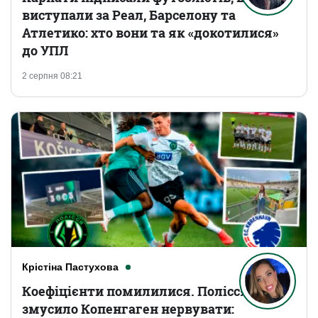
виступали за Реал, Барселону та
Атлетико: хто вони та як «докотилися»
до УПЛ
2 серпня 08:21
Крістіна Пастухова
Коефіцієнти помилилися. Полісся
змусило Копенгаген нервувати: