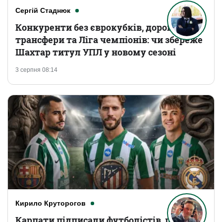
Сергій Стаднюк
Конкуренти без єврокубків, дорогі
трансфери та Ліга чемпіонів: чи збереже
Шахтар титул УПЛ у новому сезоні
3 серпня 08:14
Кирило Круторогов
Карпати підписали футболістів, що