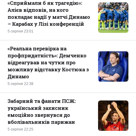
«Сприймали б як трагедію»:
Алієв відповів, на кого
покладає надії у матчі Динамо
– Карабах у Лізі конференцій
5 серпня 23:01
«Реальна перевірка на
профпридатність»: Демченко
відреагував на чутки про
можливу відставку Костюка з
Динамо
5 серпня 22:38
Забарний та фанати ПСЖ:
український захисник
емоційно звернувся до
вболівальників парижан
5 серпня 22:25