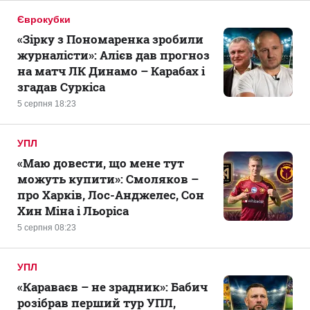
Єврокубки
«Зірку з Пономаренка зробили
журналісти»: Алієв дав прогноз
на матч ЛК Динамо – Карабах і
згадав Суркіса
5 серпня 18:23
УПЛ
«Маю довести, що мене тут
можуть купити»: Смоляков –
про Харків, Лос-Анджелес, Сон
Хин Міна і Льоріса
5 серпня 08:23
УПЛ
«Караваєв – не зрадник»: Бабич
розібрав перший тур УПЛ,