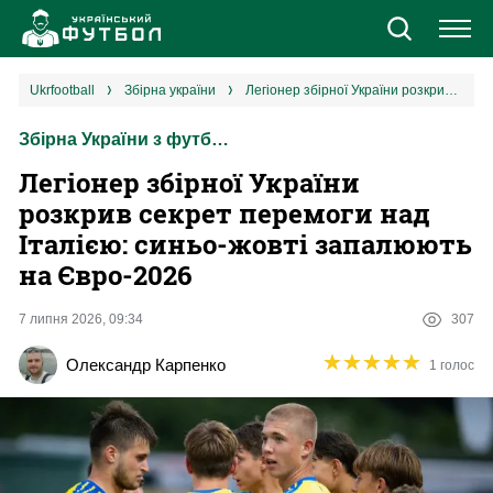
Новини
ukrfootball
збірна україни
Легіонер збірної України розкрив секрет перемоги над Італією: синьо-жовті запалюють на Євро-2026
Збірна України з футболу
Збірна
Легіонер збірної України
Єврокубки
розкрив секрет перемоги над
Італією: синьо-жовті запалюють
УПЛ
на Євро-2026
1 ліга
7 липня 2026, 09:34
307
★
★
★
★
★
★
★
★
★
★
Олександр Карпенко
1 голос
2 ліга
Різне
Букмекери