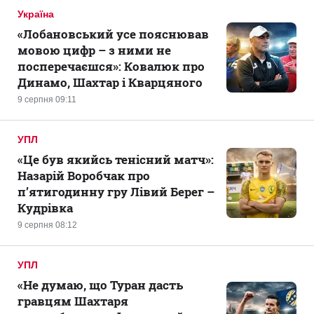
Україна
«Лобановський усе пояснював
мовою цифр – з ними не
посперечаєшся»: Ковалюк про
Динамо, Шахтар і Кварцяного
9 серпня 09:11
УПЛ
«Це був якийсь тенісний матч»:
Назарій Воробчак про
п’ятигодинну гру Лівий Берег –
Кудрівка
9 серпня 08:12
УПЛ
«Не думаю, що Туран дасть
гравцям Шахтаря