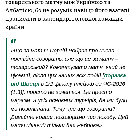
товариського матчу між Україною та
Албанією, бо не розуміє навіщо його взагалі
прописали в календарі головної команди
країни.
«Що за матч? Сергій Ребров про нього
постійно говорить, але що це за матч –
товариський? Коментувати матч, який не
цікавий, після цих наших всіх подій [
поразка
від Швеції
в 1/2 фіналу плейоф до ЧС-2026
(1:3)], просто не хочеться. Це просто
маразм. З усіх основних турнірів, де ми були,
ми повилітали. Тому про що говорити?
Давайте краще поговоримо про погоду. Цей
матч цікавий тільки для Реброва».