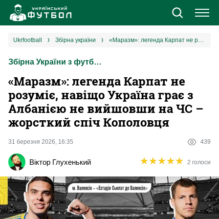
Новини
ukrfootball
збірна україни
«Маразм»: легенда Карпат не розуміє, навіщо Україна грає з Албанією не вийшовши на ЧС – жорсткий спіч Кополовця
Збірна України з футболу
Збірна
«Маразм»: легенда Карпат не
Єврокубки
розуміє, навіщо Україна грає з
Албанією не вийшовши на ЧС –
УПЛ
жорсткий спіч Кополовця
1 ліга
31 березня 2026, 16:35
439
★
★
★
★
★
★
★
★
★
★
Віктор Глухенький
2 голоси
2 ліга
Різне
Букмекери