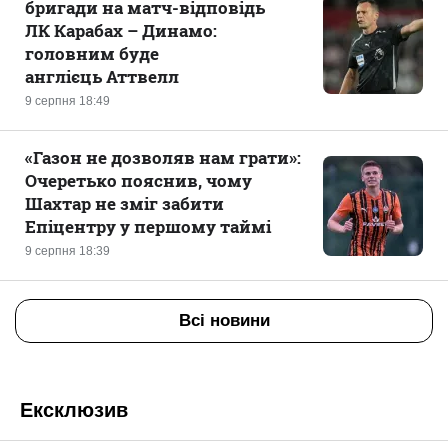
бригади на матч-відповідь
ЛК Карабах – Динамо:
головним буде
англієць Аттвелл
9 серпня 18:49
«Газон не дозволяв нам грати»:
Очеретько пояснив, чому
Шахтар не зміг забити
Епіцентру у першому таймі
9 серпня 18:39
Всі новини
Ексклюзив