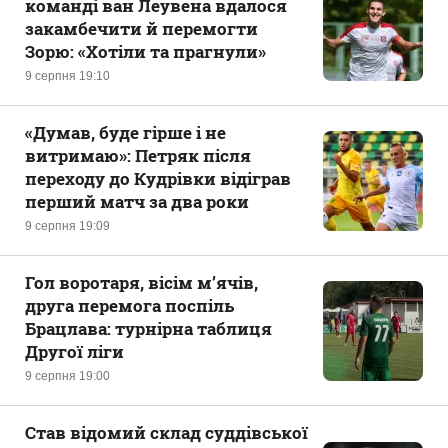
команді ван Леувена вдалося
закамбечити й перемогти
Зорю: «Хотіли та прагнули»
9 серпня 19:10
«Думав, буде гірше і не
витримаю»: Петряк після
переходу до Кудрівки відіграв
перший матч за два роки
9 серпня 19:09
Гол воротаря, вісім м’ячів,
друга перемога поспіль
Брацлава: турнірна таблиця
Другої ліги
9 серпня 19:00
Став відомий склад суддівської