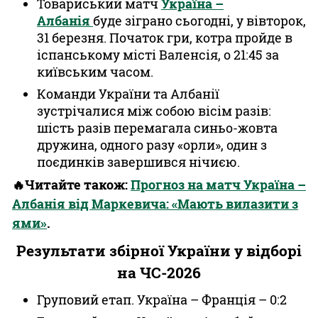
Товариський матч
Україна –
Албанія
буде зіграно сьогодні, у вівторок,
31 березня. Початок гри, котра пройде в
іспанському місті Валенсія, о 21:45 за
київським часом.
Команди України та Албанії
зустрічалися між собою вісім разів:
шість разів перемагала синьо-жовта
дружина, одного разу «орли», один з
поєдинків завершився нічиєю.
🔥Читайте також:
Прогноз на матч Україна –
Албанія від Маркевича: «Мають вилазити з
ями»
.
Результати збірної України у відборі
на ЧС-2026
Груповий етап. Україна – Франція – 0:2