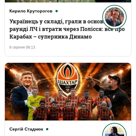
Кирило Круторогов
Українець у складі, грали в основному
раунді ЛЧ і втрати через Полісся: все про
Карабах – суперника Динамо
6 серпня 08:13
Сергій Стаднюк