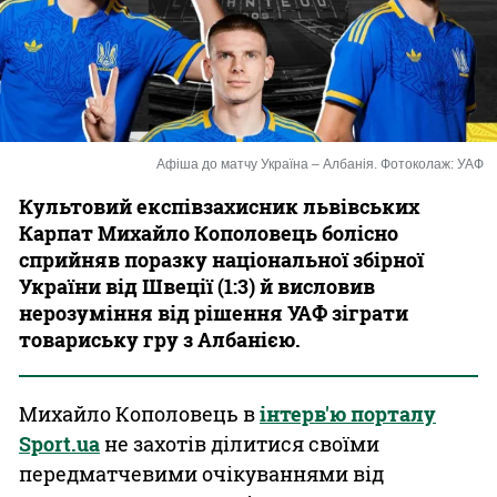
Казино
Афіша до матчу Україна – Албанія. Фотоколаж: УАФ
Культовий експівзахисник львівських
Карпат Михайло Кополовець болісно
сприйняв поразку національної збірної
України від Швеції (1:3) й висловив
нерозуміння від рішення УАФ зіграти
товариську гру з Албанією.
Михайло Кополовець в
інтерв'ю порталу
Sport.ua
не захотів ділитися своїми
передматчевими очікуваннями від