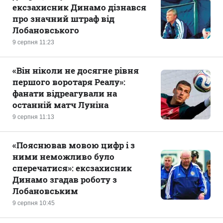
ексзахисник Динамо дізнався
про значний штраф від
Лобановського
9 серпня 11:23
«Він ніколи не досягне рівня
першого воротаря Реалу»:
фанати відреагували на
останній матч Луніна
9 серпня 11:13
«Пояснював мовою цифр і з
ними неможливо було
сперечатися»: ексзахисник
Динамо згадав роботу з
Лобановським
9 серпня 10:45