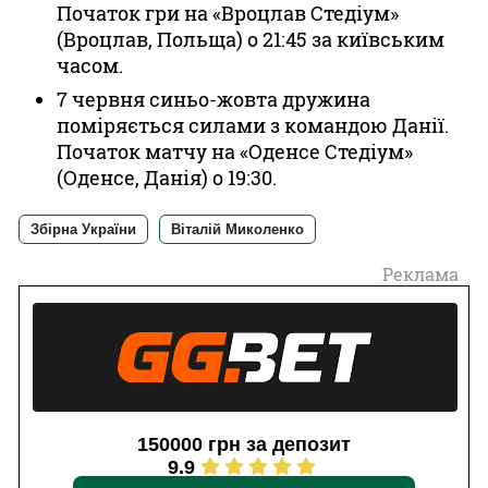
Початок гри на «Вроцлав Стедіум»
(Вроцлав, Польща) о 21:45 за київським
часом.
7 червня синьо-жовта дружина
поміряється силами з командою Данії.
Початок матчу на «Оденсе Стедіум»
(Оденсе, Данія) о 19:30.
Збірна України
Віталій Миколенко
Реклама
150000 грн за депозит
9.9