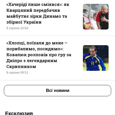
«Хачеріді лише сміявся»: як
Кварцяний передбачив
майбутнє зірки Динамо та
збірної України
9 серпня 10:04
«Хлопці, поїхали до мене –
порибалимо, посидимо»:
Ковалюк розповів про гру за
Дніпро з легендарним
Скрипником
9 серпня 09:51
Всі новини
Ексклюзив