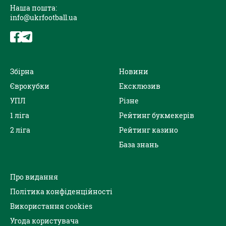
Наша пошта:
info@ukrfootball.ua
Збірна
Новини
Єврокубки
Ексклюзив
УПЛ
Різне
1 ліга
Рейтинг букмекерів
2 ліга
Рейтинг казино
База знань
Про видання
Політика конфіденційності
Використання cookies
Угода користувача