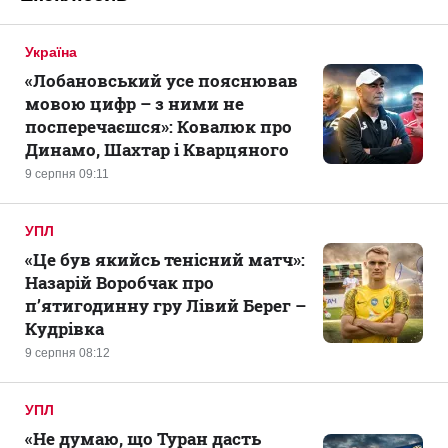
Україна
«Лобановський усе пояснював
мовою цифр – з ними не
посперечаєшся»: Ковалюк про
Динамо, Шахтар і Кварцяного
9 серпня 09:11
УПЛ
«Це був якийсь тенісний матч»:
Назарій Воробчак про
п’ятигодинну гру Лівий Берег –
Кудрівка
9 серпня 08:12
УПЛ
«Не думаю, що Туран дасть