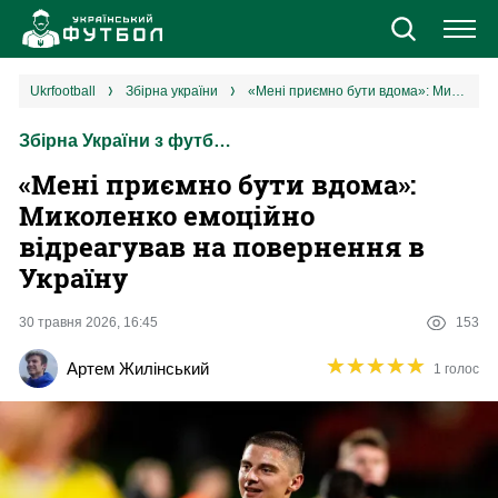
Новини
ukrfootball
збірна україни
«Мені приємно бути вдома»: Миколенко емоційно відреагував на повернення в Україну
Збірна України з футболу
Збірна
«Мені приємно бути вдома»:
Єврокубки
Миколенко емоційно
відреагував на повернення в
УПЛ
Україну
1 ліга
30 травня 2026, 16:45
153
★
★
★
★
★
★
★
★
★
★
Артем Жилінський
1 голос
2 ліга
Різне
Букмекери