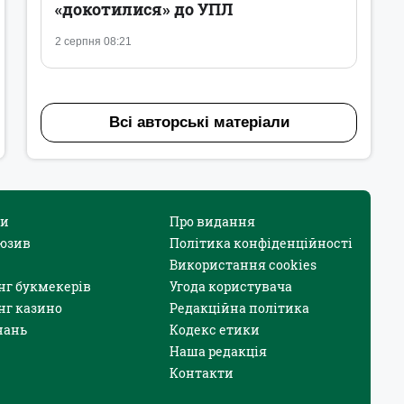
«докотилися» до УПЛ
2 серпня 08:21
Всі авторські матеріали
и
Про видання
юзив
Політика конфіденційності
Використання cookies
нг букмекерів
Угода користувача
нг казино
Редакційна політика
нань
Кодекс етики
Наша редакція
Контакти