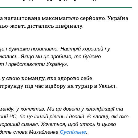
а налаштована максимально серйозно. Україна
ньо-жовті дістались півфіналу.
е і думаємо позитивно. Настрій хороший і у
чекались. Якщо ми це зробимо, то будемо
 і представляти Україну».
 у свою команду, яка здорово себе
траунду під час відбору на турнір в Уельсі.
анду, у колектив. Ми це довели у кваліфікації та
 ЧС, бо це інший рівень і досвід. Є хлопці, які вже
 хороший сигнал. Хочеться, щоб хтось із цього
водить слова Михайленка
Суспільне
.