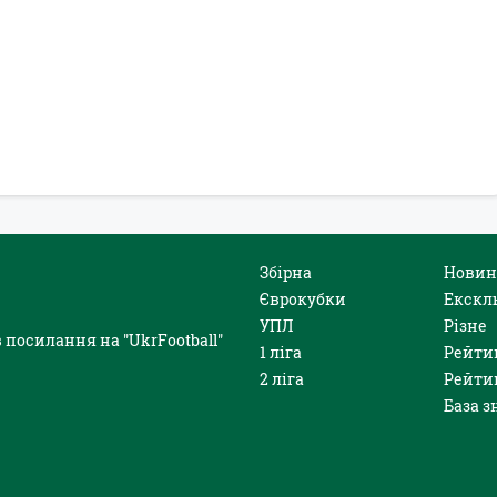
Збірна
Новин
Єврокубки
Екскл
УПЛ
Різне
 посилання на "UkrFootball"
1 ліга
Рейти
2 ліга
Рейти
База з