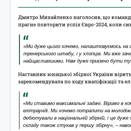
Дмитро Михайленко наголосив, що команд
прагне повторити успіх Євро-2024, коли си
«Ми дуже цього хочемо, налаштовуємось на ц
тренерського штабу, і у хлопців. Ми вже за
найщасливішими. Нам дуже приємно бути тут
Наставник юнацької збірної України вірить
зарекомендувала по ходу кваліфікації та елі
«Ми ставимо максимальні задачі. Віримо в ком
елітраунді. Ми хочемо потрапити на молодіжний
дебютували в національній збірній, і це дуже
складу також стукав у першу збірну», – на