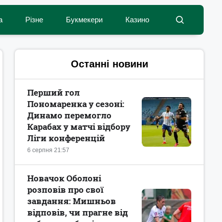
а
Різне
Букмекери
Казино
Останні новини
Перший гол
Пономаренка у сезоні:
Динамо перемогло
Карабах у матчі відбору
Ліги конференцій
6 серпня 21:57
Новачок Оболоні
розповів про свої
завдання: Мишньов
відповів, чи прагне від