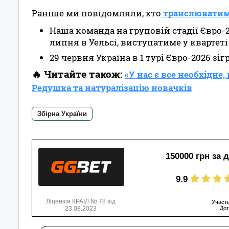
Раніше ми повідомляли, хто
транслювати
Наша команда на груповій стадії Євро-2
липня в Уельсі, виступатиме у квартеті 
29 червня Україна в 1 турі Євро-2026 зігр
🔥
Читайте також:
«У нас є все необхідне
Редушка та натуралізацію новачків
Збірна України
150000 грн за 
9.9
Ліцензія КРАІЛ № 78 від
Участь
23.08.2023
Дот