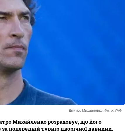
Дмитро Михайленко. Фото: УАФ
митро Михайленко розраховує, що його
 за попередній турнір дворічної давнини.