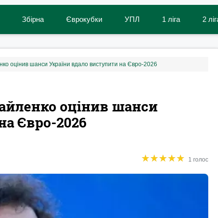
Збірна
Єврокубки
УПЛ
1 ліга
2 ліг
нко оцінив шанси України вдало виступити на Євро-2026
хайленко оцінив шанси
на Євро-2026
★
★
★
★
★
★
★
★
★
★
1 голос