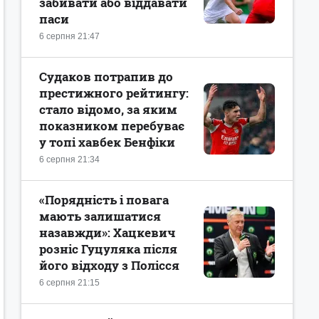
забивати або віддавати
паси
6 серпня 21:47
Судаков потрапив до
престижного рейтингу:
стало відомо, за яким
показником перебуває
у топі хавбек Бенфіки
6 серпня 21:34
«Порядність і повага
мають залишатися
назавжди»: Хацкевич
розніс Гуцуляка після
його відходу з Полісся
6 серпня 21:15