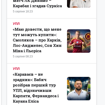
матч ЛК Динамо –
Карабах і згадав Суркіса
5 серпня 18:23
УПЛ
«Маю довести, що мене
тут можуть купити»:
Смоляков – про Харків,
Лос-Анджелес, Сон Хин
Міна і Льоріса
5 серпня 08:23
УПЛ
«Караваєв – не
зрадник»: Бабич
розібрав перший тур
УПЛ, відзначивши
Карпати, Фернандеса і
Кауана Еліса