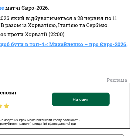
ме
матчі Євро-2026.
026 який відбуватиметься з 28 червня по 11
В разом із Хорватією, Італією та Сербією.
ає проти Хорватії (22:00).
, щоб бути в топ-4»: Михайленко – про Євро-2026,
Реклама
депозит
На сайт
 в азартних іграх може викликати ігрову залежність.
римуйтеся правил (принципів) відповідальної гри