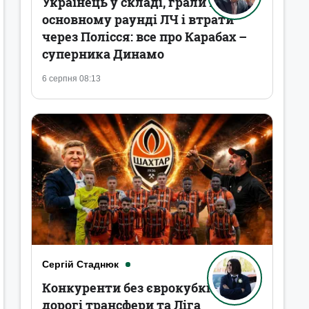
Українець у складі, грали в
основному раунді ЛЧ і втрати
через Полісся: все про Карабах –
суперника Динамо
6 серпня 08:13
Сергій Стаднюк
Конкуренти без єврокубків,
дорогі трансфери та Ліга