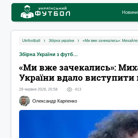
Новини
ukrfootball
збірна україни
«Ми вже зачекались»: Михайле
Збірна України з футболу
«Ми вже зачекались»: Ми
України вдало виступити 
29 червня 2026, 20:58
413
Олександр Карпенко