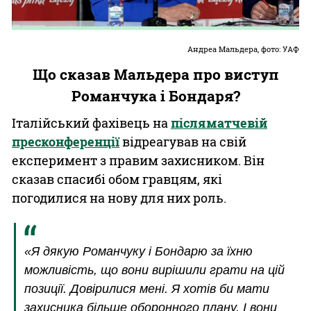
Андреа Мальдера, фото: УАФ
Що сказав Мальдера про виступ
Романчука і Бондаря?
Італійський фахівець на
післяматчевій
пресконференції
відреагував на свій
експеримент з правим захисником. Він
сказав спасибі обом гравцям, які
погодилися на нову для них роль.
«Я дякую Романчуку і Бондарю за їхню
можливість, що вони вирішили грати на цій
позиції. Довірилися мені. Я хотів би мати
захисника більше оборонного плану. І вони