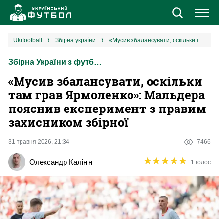
Новини
ukrfootball
збірна україни
«Мусив збалансувати, оскільки там грав Ярмоленко»: Мальдера пояснив експеримент з правим захисником збірної
Збірна України з футболу
Збірна
«Мусив збалансувати, оскільки
Єврокубки
там грав Ярмоленко»: Мальдера
пояснив експеримент з правим
УПЛ
захисником збірної
1 ліга
31 травня 2026, 21:34
7466
★
★
★
★
★
★
★
★
★
★
Олександр Калінін
1 голос
2 ліга
Різне
Букмекери