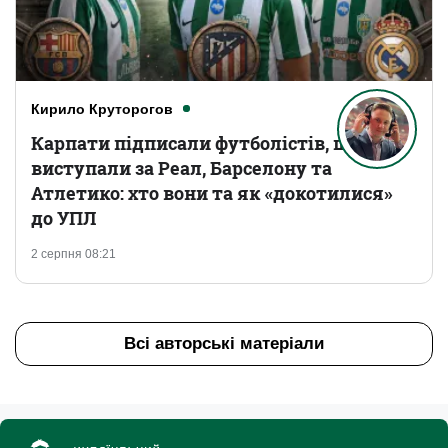
Кирило Круторогов
Карпати підписали футболістів, що
виступали за Реал, Барселону та
Атлетико: хто вони та як «докотилися»
до УПЛ
2 серпня 08:21
Всі авторські матеріали