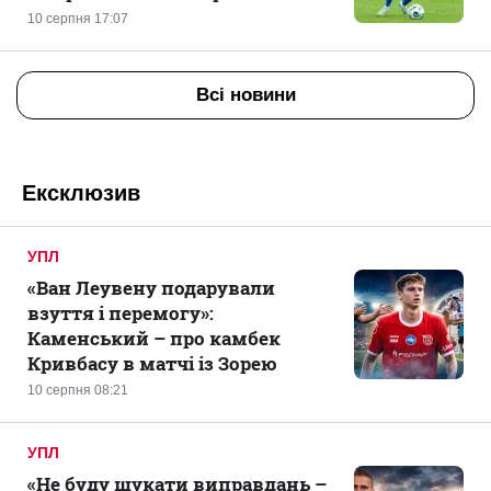
10 серпня 17:07
Всі новини
Ексклюзив
УПЛ
«Ван Леувену подарували
взуття і перемогу»:
Каменський – про камбек
Кривбасу в матчі із Зорею
10 серпня 08:21
УПЛ
«Не буду шукати виправдань –