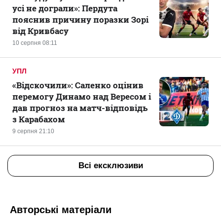
усі не дограли»: Пердута
пояснив причину поразки Зорі
від Кривбасу
10 серпня 08:11
УПЛ
«Відскочили»: Саленко оцінив
перемогу Динамо над Вересом і
дав прогноз на матч-відповідь
з Карабахом
9 серпня 21:10
Всі ексклюзиви
Авторські матеріали