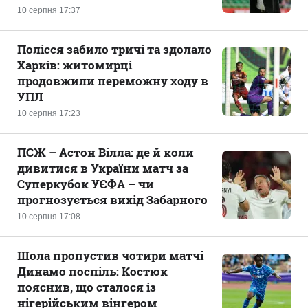
10 серпня 17:37
Полісся забило тричі та здолало
Харків: житомирці
продовжили переможну ходу в
УПЛ
10 серпня 17:23
ПСЖ – Астон Вілла: де й коли
дивитися в України матч за
Суперкубок УЄФА – чи
прогнозується вихід Забарного
10 серпня 17:08
Шола пропустив чотири матчі
Динамо поспіль: Костюк
пояснив, що сталося із
нігерійським вінгером