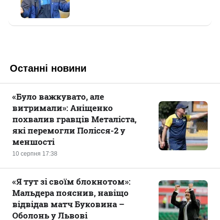
Останні новини
«Було важкувато, але
витримали»: Аніщенко
похвалив гравців Металіста,
які перемогли Полісся-2 у
меншості
10 серпня 17:38
«Я тут зі своїм блокнотом»:
Мальдера пояснив, навіщо
відвідав матч Буковина –
Оболонь у Львові