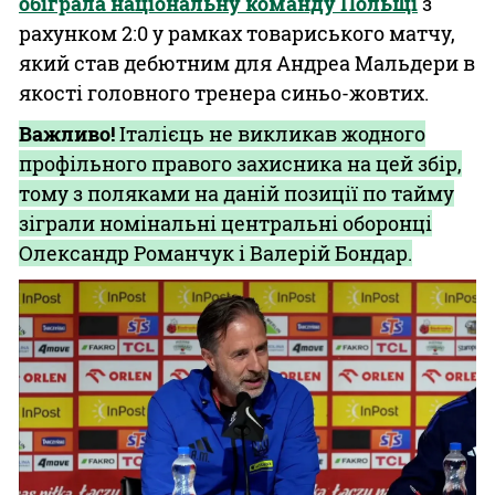
обіграла національну команду Польщі
з
рахунком 2:0 у рамках товариського матчу,
який став дебютним для Андреа Мальдери в
якості головного тренера синьо-жовтих.
Важливо!
Італієць не викликав жодного
профільного правого захисника на цей збір,
тому з поляками на даній позиції по тайму
зіграли номінальні центральні оборонці
Олександр Романчук і Валерій Бондар.