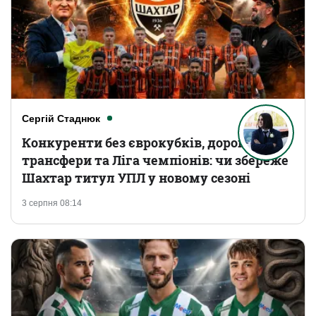
Сергій Стаднюк
Конкуренти без єврокубків, дорогі
трансфери та Ліга чемпіонів: чи збереже
Шахтар титул УПЛ у новому сезоні
3 серпня 08:14