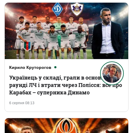
Кирило Круторогов
Українець у складі, грали в основному
раунді ЛЧ і втрати через Полісся: все про
Карабах – суперника Динамо
6 серпня 08:13