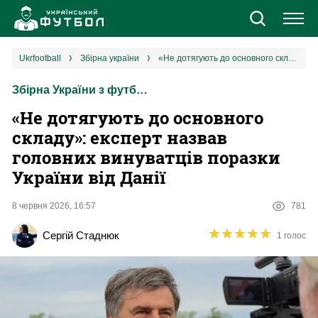
Новини
ukrfootball
збірна україни
«Не дотягують до основного складу»: експерт назвав головних винуватців поразки України від Данії
Збірна України з футболу
Збірна
«Не дотягують до основного
Єврокубки
складу»: експерт назвав
головних винуватців поразки
УПЛ
України від Данії
1 ліга
8 червня 2026, 16:57
781
★
★
★
★
★
★
★
★
★
★
Сергій Стаднюк
1 голос
2 ліга
Різне
Букмекери