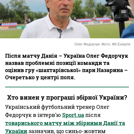
Казино
Олег Федорчук. Фото: ФК Енергія
Після матчу Данія – Україна Олег Федорчук
назвав проблемні позиції команди та
оцінив гру «шахтарівської» пари Назарина –
Очеретько у центрі поля.
Хто винен у програші збірної України?
Український футбольний тренер Олег
Федорчук в інтерв'ю
Sport.ua
після
товариського матчу між збірними Данії та
України
зазначив, що синьо-жовтим