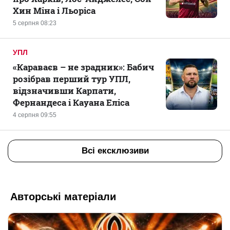
Хин Міна і Льоріса
5 серпня 08:23
УПЛ
«Караваєв – не зрадник»: Бабич
розібрав перший тур УПЛ,
відзначивши Карпати,
Фернандеса і Кауана Еліса
4 серпня 09:55
Всі ексклюзиви
Авторські матеріали