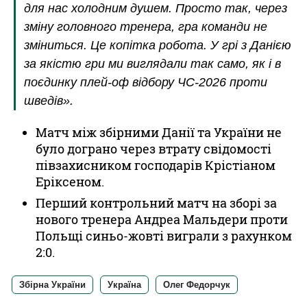
для нас холодним душем. Просто так, через
зміну головного тренера, гра команди не
зміниться. Це копітка робота. У грі з Данією
за якістю гри ми виглядали так само, як і в
поєдинку плей-оф відбору ЧС-2026 проти
шведів».
Матч між збірними Данії та України не
було дограно через втрату свідомості
півзахисником господарів Крістіаном
Еріксеном.
Перший контрольний матч на зборі за
нового тренера Андреа Мальдери проти
Польщі синьо-жовті виграли з рахунком
2:0.
Збірна України
Україна
Олег Федорчук