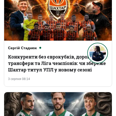
Сергій Стаднюк
Конкуренти без єврокубків, дорогі
трансфери та Ліга чемпіонів: чи збереже
Шахтар титул УПЛ у новому сезоні
3 серпня 08:14