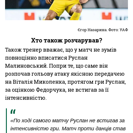
Єгор Назарина. Фото: УАФ
Хто також розчарував?
Також тренер вважає, що у матч не зумів
повноцінно вписатися Руслан
Малиновський. Попри те, що саме він
розпочав гольову атаку якісною передачею
на Віталія Миколенка, протягом гри Руслан,
за оцінкою Федорчука, не встигав за її
інтенсивністю.
«По ході самого матчу Руслан не встигав за
інтенсивністю гри. Матч проти данців став