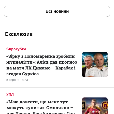
Всі новини
Ексклюзив
Єврокубки
«Зірку з Пономаренка зробили
журналісти»: Алієв дав прогноз
на матч ЛК Динамо – Карабах і
згадав Суркіса
5 серпня 18:23
УПЛ
«Маю довести, що мене тут
можуть купити»: Смоляков –
про Харків, Лос-Анджелес, Сон