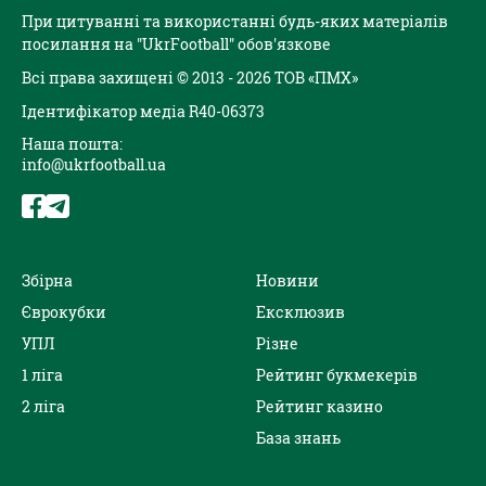
При цитуванні та використанні будь-яких матеріалів
посилання на "UkrFootball" обов'язкове
Всі права захищені © 2013 - 2026 ТОВ «ПМХ»
Ідентифікатор медіа R40-06373
Наша пошта:
info@ukrfootball.ua
Збірна
Новини
Єврокубки
Ексклюзив
УПЛ
Різне
1 ліга
Рейтинг букмекерів
2 ліга
Рейтинг казино
База знань