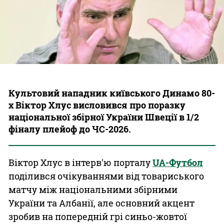
Казино
Культовий нападник київського Динамо 80-
х Віктор Хлус висловився про поразку
національної збірної України Швеції в 1/2
фіналу плейоф до ЧС-2026.
Віктор Хлус в інтерв'ю порталу
UA-Футбол
поділився очікуваннями від товариського
матчу між національними збірними
України та Албанії, але основний акцент
зробив на попередній грі синьо-жовтої