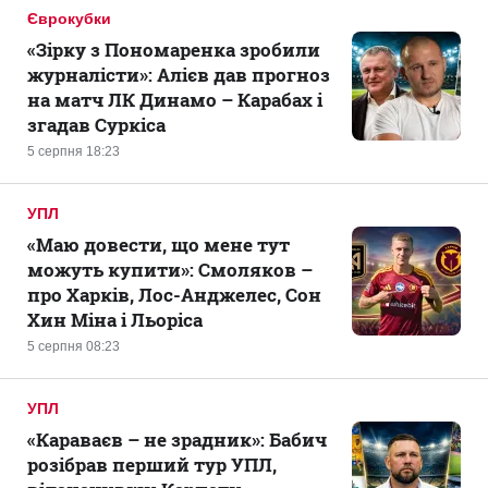
Єврокубки
«Зірку з Пономаренка зробили
журналісти»: Алієв дав прогноз
на матч ЛК Динамо – Карабах і
згадав Суркіса
5 серпня 18:23
УПЛ
«Маю довести, що мене тут
можуть купити»: Смоляков –
про Харків, Лос-Анджелес, Сон
Хин Міна і Льоріса
5 серпня 08:23
УПЛ
«Караваєв – не зрадник»: Бабич
розібрав перший тур УПЛ,