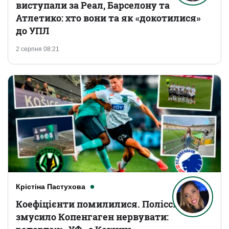
виступали за Реал, Барселону та
Атлетико: хто вони та як «докотилися»
до УПЛ
2 серпня 08:21
Крістіна Пастухова
Коефіцієнти помилилися. Полісся
змусило Копенгаген нервувати: