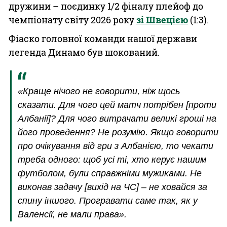
дружини – поєдинку 1/2 фіналу плейоф до
чемпіонату світу 2026 року
зі Швецією
(1:3).
Фіаско головної команди нашої держави
легенда Динамо був шокований.
«Краще нічого не говорити, ніж щось
сказати. Для чого цей матч потрібен [проти
Албанії]? Для чого витрачати великі гроші на
його проведення? Не розумію. Якщо говорити
про очікування від гри з Албанією, то чекати
треба одного: щоб усі ті, хто керує нашим
футболом, були справжніми мужиками. Не
виконав задачу [вихід на ЧС] – не ховайся за
спину іншого. Програвати саме так, як у
Валенсії, не мали права».