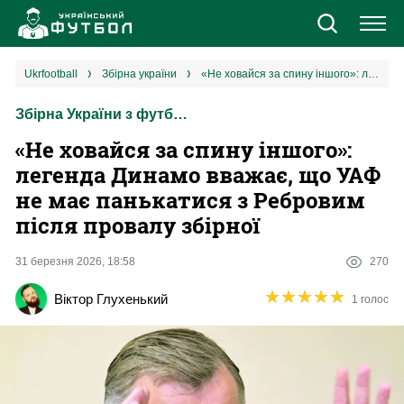
Новини
ukrfootball
збірна україни
«Не ховайся за спину іншого»: легенда Динамо вважає, що УАФ не має панькатися з Ребровим після провалу збірної
Збірна України з футболу
Збірна
«Не ховайся за спину іншого»:
Єврокубки
легенда Динамо вважає, що УАФ
не має панькатися з Ребровим
УПЛ
після провалу збірної
1 ліга
31 березня 2026, 18:58
270
★
★
★
★
★
★
★
★
★
★
Віктор Глухенький
1 голос
2 ліга
Різне
Букмекери