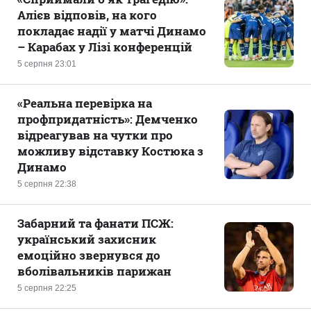
Алієв відповів, на кого
покладає надії у матчі Динамо
– Карабах у Лізі конференцій
5 серпня 23:01
«Реальна перевірка на
профпридатність»: Демченко
відреагував на чутки про
можливу відставку Костюка з
Динамо
5 серпня 22:38
Забарний та фанати ПСЖ:
український захисник
емоційно звернувся до
вболівальників парижан
5 серпня 22:25