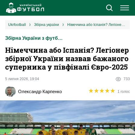
Новини
ukrfootball
збірна україни
Німеччина або Іспанія? Легіонер збірної України назвав бажаного суперника у півфіналі Євро-2025
Збірна України з футболу
Збірна
Німеччина або Іспанія? Легіонер
Єврокубки
збірної України назвав бажаного
суперника у півфіналі Євро-2025
УПЛ
5 липня 2026, 19:04
733
1 ліга
★
★
★
★
★
★
★
★
★
★
Олександр Карпенко
1 голос
2 ліга
Різне
Букмекери