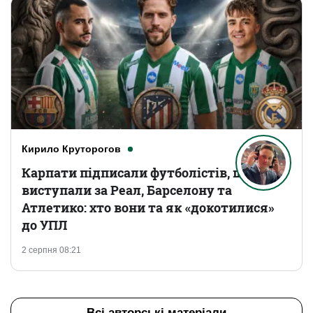
Кирило Круторогов
Карпати підписали футболістів, що
виступали за Реал, Барселону та
Атлетико: хто вони та як «докотилися»
до УПЛ
2 серпня 08:21
Всі авторські матеріали