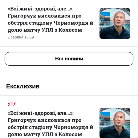
«Всі живі-здорові, але...»:
Григорчук висловився про
обстріл стадіону Чорноморця й
долю матчу УПЛ з Колосом
7 серпня 16:59
Всі новини
Ексклюзив
УПЛ
«Всі живі-здорові, але...»:
Григорчук висловився про
обстріл стадіону Чорноморця й
долю матчу УПЛ з Колосом