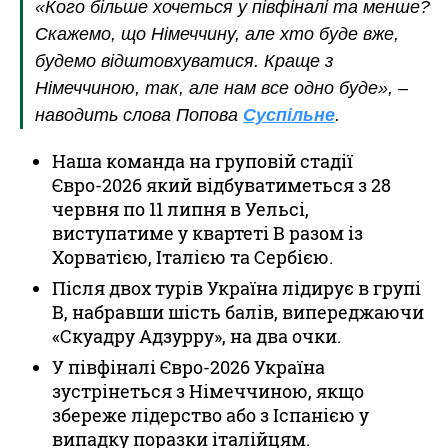
«Кого більше хочеться у півфіналі та менше?
Скажемо, що Німеччину, але хто буде вже,
будемо відштовхуватися. Краще з
Німеччиною, так, але нам все одно буде», –
наводить слова Попова
Суспільне
.
Наша команда на груповій стадії
Євро-2026 який відбуватиметься з 28
червня по 11 липня в Уельсі,
виступатиме у квартеті В разом із
Хорватією, Італією та Сербією.
Після двох турів Україна лідирує в групі
В, набравши шість балів, випереджаючи
«Скуадру Адзурру», на два очки.
У півфіналі Євро-2026 Україна
зустрінеться з Німеччиною, якщо
збереже лідерство або з Іспанією у
випадку поразки італійцям.