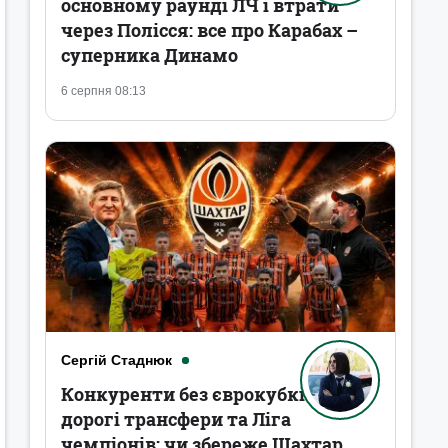
основному раунді ЛЧ і втрати
через Полісся: все про Карабах –
суперника Динамо
6 серпня 08:13
Сергій Стаднюк
Конкуренти без єврокубків,
дорогі трансфери та Ліга
чемпіонів: чи збереже Шахтар