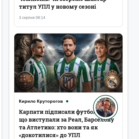
титул УПЛ у новому сезоні
3 серпня 08:14
Кирило Круторогов
Карпати підписали футболістів,
що виступали за Реал, Барселону
та Атлетико: хто вони та як
«докотилися» до УПЛ