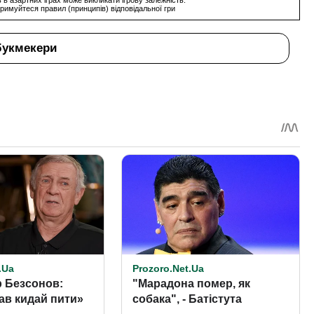
 в азартних іграх може викликати ігрову залежність.
римуйтеся правил (принципів) відповідальної гри
букмекери