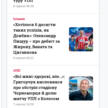
туру УПЛ
8 серпня 08:39
Іспанія
«Хотілося б досягти
таких успіхів, як
Довбик»: Олександр
Пищур – про дебют за
Жирону, Ваната та
Циганкова
8 серпня 08:22
УПЛ
«Всі живі-здорові, але...»:
Григорчук висловився
про обстріл стадіону
Чорноморця й долю
матчу УПЛ з Колосом
7 серпня 16:59