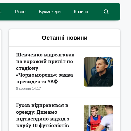
а
Різне
Букмекери
Казино
Останні новини
Шевченко відреагував
на ворожий приліт по
стадіону
«Чорноморець»: заява
президента УАФ
8 серпня 14:17
Гусєв відправився в
оренду: Динамо
підтвердило відхід з
клубу 10 футболістів