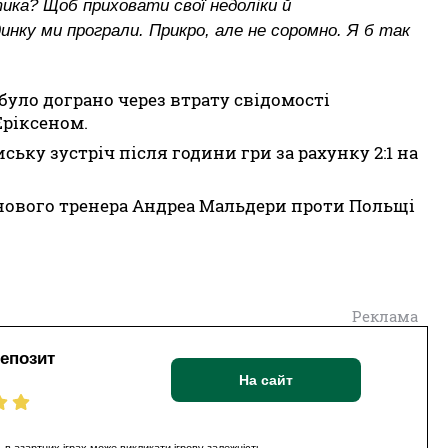
ика? Щоб приховати свої недоліки й
динку ми програли. Прикро, але не соромно. Я б так
було дограно через втрату свідомості
Еріксеном.
ку зустріч після години гри за рахунку 2:1 на
нового тренера Андреа Мальдери проти Польщі
Реклама
депозит
На сайт