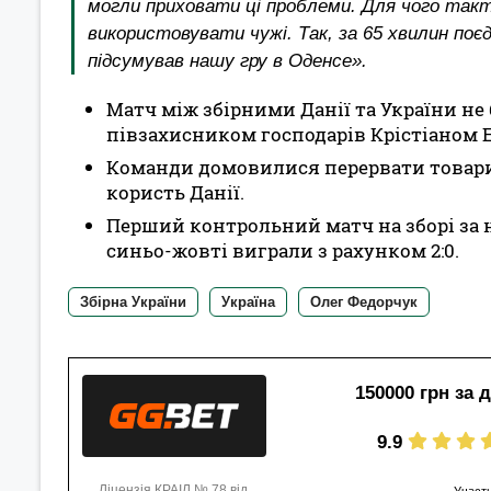
могли приховати ці проблеми. Для чого такт
використовувати чужі. Так, за 65 хвилин поє
підсумував нашу гру в Оденсе».
Матч між збірними Данії та України не 
півзахисником господарів Крістіаном 
Команди домовилися перервати товарись
користь Данії.
Перший контрольний матч на зборі за 
синьо-жовті виграли з рахунком 2:0.
Збірна України
Україна
Олег Федорчук
150000 грн за 
9.9
Ліцензія КРАІЛ № 78 від