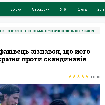
Збірна
Єврокубки
УПЛ
1 ліга
2 ліг
«Прикро, але не соромно»: фахівець зізнався, що його порадувало у грі збірної України проти скандинавів
фахівець зізнався, що його
України проти скандинавів
★
★
★
★
★
★
★
★
★
★
1 голос