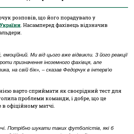
чук розповів, що його порадувало у
 України
. Насамперед фахівець відзначив
альдери.
, емоційний. Ми від цього вже відвикли. З його реакції
оти призначення іноземного фахівця, але
а, на свій бік», – сказав Федорчук в інтерв'ю
анією варто сприймати як своєрідний тест для
оголила проблеми команди, і добре, що це
е в офіційному матчі.
чі. Потрібно шукати таких футболістів, які б