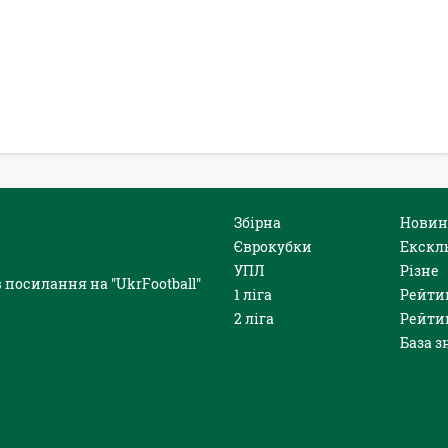
Збірна
Новин
Єврокубки
Екскл
УПЛ
Різне
 посилання на "UkrFootball"
1 ліга
Рейти
2 ліга
Рейти
База з