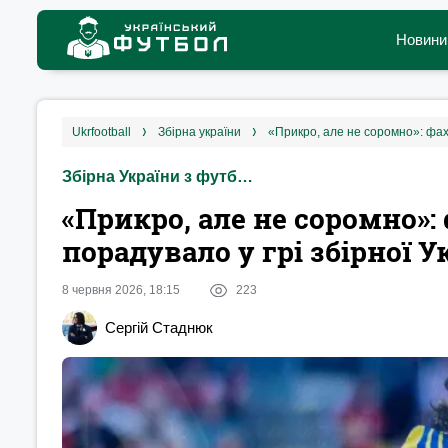
Новини
ukrfootball
збірна україни
Збірна України з футболу
«Прикро, але не соромно»: 
порадувало у грі збірної 
8 червня 2026, 18:15
223
Сергій Стаднюк