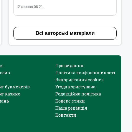
2 серпня 08:21
Всі авторські матеріали
и
Про видання
юзив
Політика конфіденційності
Використання cookies
нг букмекерів
Угода користувача
нг казино
Редакційна політика
нань
Кодекс етики
Наша редакція
Контакти