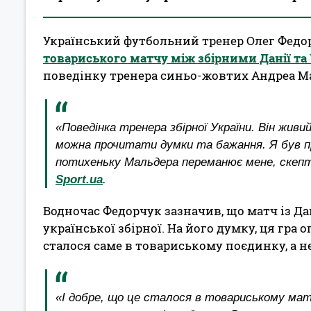
Український футбольний тренер Олег Федор
товариського матчу між збірними Данії та
поведінку тренера синьо-жовтих Андреа М
«Поведінка тренера збірної України. Він живий
можна прочитати думки та бажання. Я був пр
потихеньку Мальдера переманює мене, скептик
Sport.ua
.
Водночас Федорчук зазначив, що матч із Д
української збірної. На його думку, ця гра 
сталося саме в товариському поєдинку, а н
«І добре, що це сталося в товариському мат