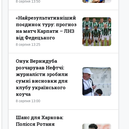
8 серпня 13:50
«Найрезультативніший
поєдинок туру: прогноз
на матч Карпати – ЛНЗ
від Федецького
8 серпня 13:25
Онук Вернидуба
розчарував Нефтчі:
журналісти зробили
сумні висновки для
клубу українського
коуча
8 серпня 13:00
Шанс для Харкова:
Полісся Ротаня