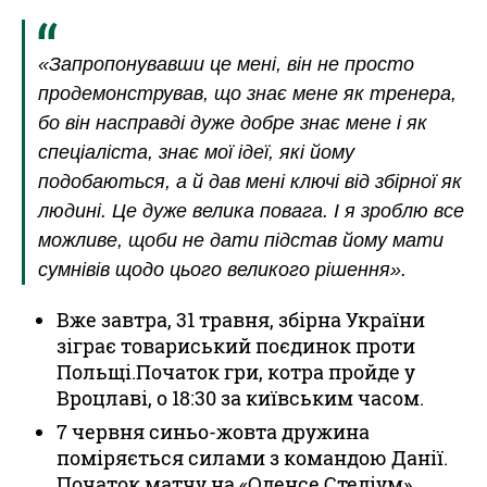
«Запропонувавши це мені, він не просто
продемонстрував, що знає мене як тренера,
бо він насправді дуже добре знає мене і як
спеціаліста, знає мої ідеї, які йому
подобаються, а й дав мені ключі від збірної як
людині. Це дуже велика повага. І я зроблю все
можливе, щоби не дати підстав йому мати
сумнівів щодо цього великого рішення».
Вже завтра, 31 травня, збірна України
зіграє товариський поєдинок проти
Польщі.Початок гри, котра пройде у
Вроцлаві, о 18:30 за київським часом.
7 червня синьо-жовта дружина
поміряється силами з командою Данії.
Початок матчу на «Оденсе Стедіум»