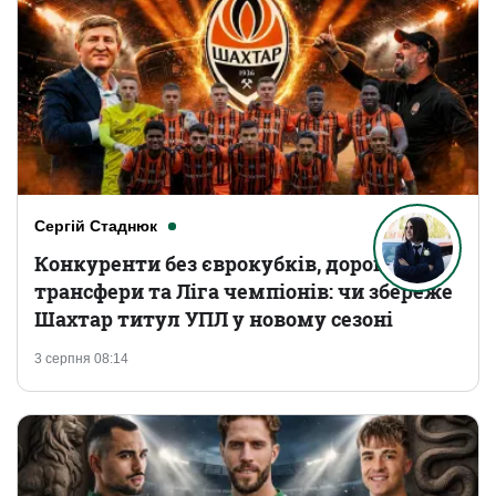
Сергій Стаднюк
Конкуренти без єврокубків, дорогі
трансфери та Ліга чемпіонів: чи збереже
Шахтар титул УПЛ у новому сезоні
3 серпня 08:14