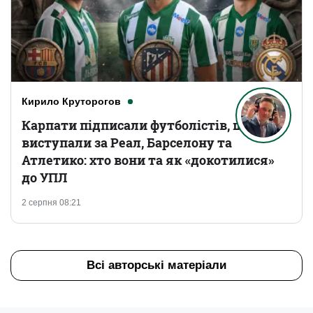
Кирило Круторогов
Карпати підписали футболістів, що
виступали за Реал, Барселону та
Атлетико: хто вони та як «докотилися»
до УПЛ
2 серпня 08:21
Всі авторські матеріали