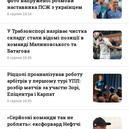
фото напруженої розмови
наставника ПСЖ з українцем
6 серпня 19:14
У Трабзонспорі назріває чистка
складу: стали відомі позиції в
команді Малиновського та
Батагова
6 серпня 18:45
Ріццолі проаналізував роботу
арбітрів у першому турі УПЛ:
розбір матчів за участю Зорі,
Епіцентра і Карпат
6 серпня 18:45
«Серйозні команди так не
роблять»: ексфорвард Нефтчі