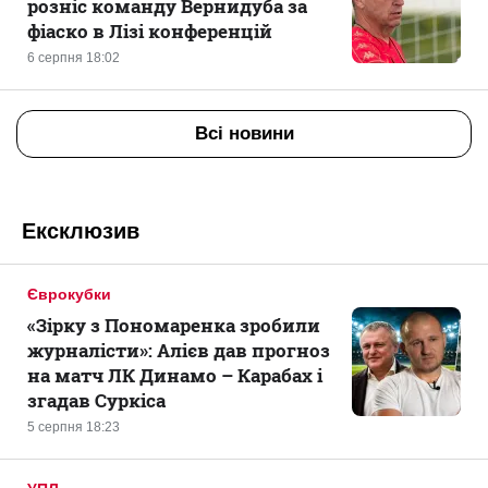
розніс команду Вернидуба за
фіаско в Лізі конференцій
6 серпня 18:02
Всі новини
Ексклюзив
Єврокубки
«Зірку з Пономаренка зробили
журналісти»: Алієв дав прогноз
на матч ЛК Динамо – Карабах і
згадав Суркіса
5 серпня 18:23