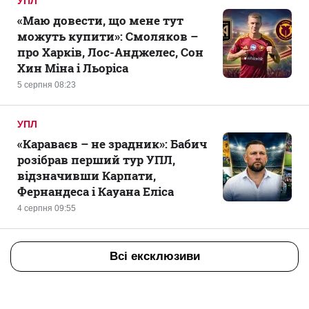
УПЛ
«Маю довести, що мене тут
можуть купити»: Смоляков –
про Харків, Лос-Анджелес, Сон
Хин Міна і Льоріса
5 серпня 08:23
УПЛ
«Караваєв – не зрадник»: Бабич
розібрав перший тур УПЛ,
відзначивши Карпати,
Фернандеса і Кауана Еліса
4 серпня 09:55
Всі ексклюзиви