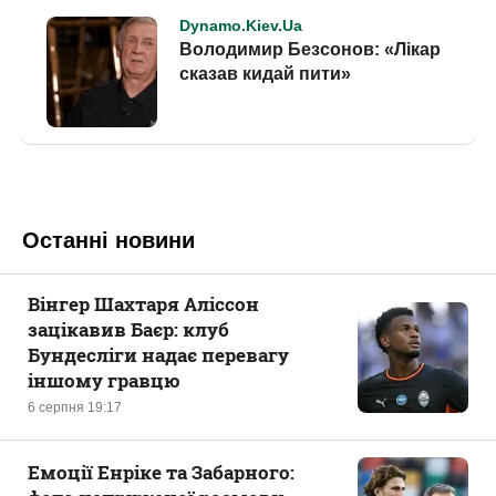
Останні новини
Вінгер Шахтаря Аліссон
зацікавив Баєр: клуб
Бундесліги надає перевагу
іншому гравцю
6 серпня 19:17
Емоції Енріке та Забарного: