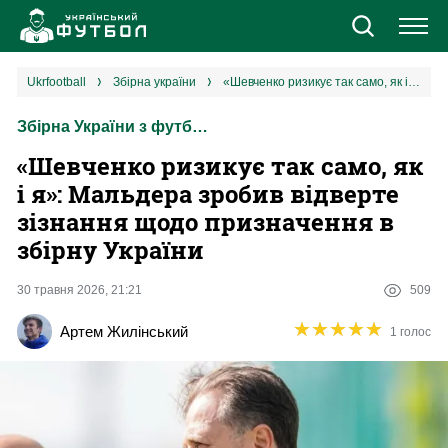
Новини
ukrfootball
збірна україни
«Шевченко ризикує так само, як і я»: Мальдера зробив відверте зізнання щодо призначення в збірну України
Збірна України з футболу
Збірна
«Шевченко ризикує так само, як
Єврокубки
і я»: Мальдера зробив відверте
зізнання щодо призначення в
УПЛ
збірну України
1 ліга
30 травня 2026, 21:21
509
★
★
★
★
★
★
★
★
★
★
Артем Жилінський
1 голос
2 ліга
Різне
Букмекери