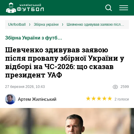
Новини
ukrfootball
збірна україни
Шевченко здивував заявою після провалу збірної України у відборі на ЧС-2026: що сказав президент УАФ
Збірна України з футболу
Збірна
Шевченко здивував заявою
Єврокубки
після провалу збірної України у
відборі на ЧС-2026: що сказав
УПЛ
президент УАФ
1 ліга
27 березня 2026, 10:43
2599
★
★
★
★
★
★
★
★
★
★
Артем Жилінський
2 голоси
2 ліга
Різне
Букмекери