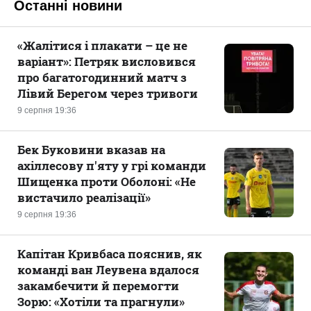
Останні новини
«Жалітися і плакати – це не
варіант»: Петряк висловився
про багатогодинний матч з
Лівий Берегом через тривоги
9 серпня 19:36
Бек Буковини вказав на
ахіллесову п'яту у грі команди
Шищенка проти Оболоні: «Не
вистачило реалізації»
9 серпня 19:36
Капітан Кривбаса пояснив, як
команді ван Леувена вдалося
закамбечити й перемогти
Зорю: «Хотіли та прагнули»