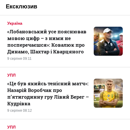
Ексклюзив
Україна
«Лобановський усе пояснював
мовою цифр – з ними не
посперечаєшся»: Ковалюк про
Динамо, Шахтар і Кварцяного
9 серпня 09:11
УПЛ
«Це був якийсь тенісний матч»:
Назарій Воробчак про
п’ятигодинну гру Лівий Берег –
Кудрівка
9 серпня 08:12
УПЛ