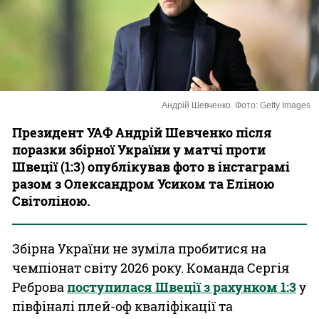
Казино
Андрій Шевченко. Фото: Getty Images
Президент УАФ Андрій Шевченко після
поразки збірної України у матчі проти
Швеції (1:3) опублікував фото в інстаграмі
разом з Олександром Усиком та Еліною
Світоліною.
Збірна України не зуміла пробитися на
чемпіонат світу 2026 року. Команда Сергія
Реброва
поступилася Швеції з рахунком 1:3
у
півфіналі плей-оф кваліфікації та