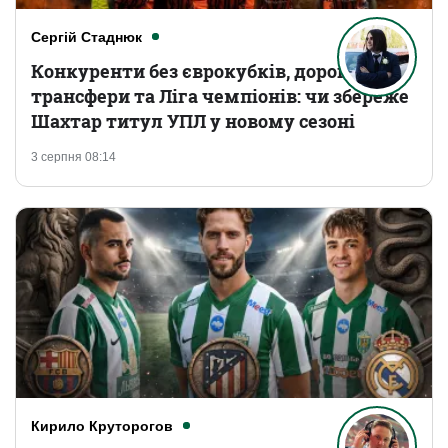
Сергій Стаднюк
Конкуренти без єврокубків, дорогі
трансфери та Ліга чемпіонів: чи збереже
Шахтар титул УПЛ у новому сезоні
3 серпня 08:14
Кирило Круторогов