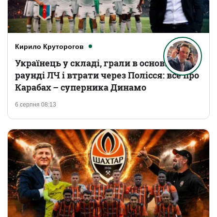
Кирило Круторогов
Українець у складі, грали в основному
раунді ЛЧ і втрати через Полісся: все про
Карабах – суперника Динамо
6 серпня 08:13