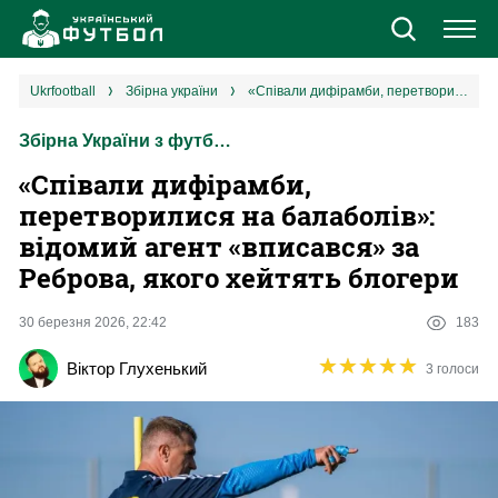
Новини
ukrfootball
збірна україни
«Співали дифірамби, перетворилися на балаболів»: відомий агент «вписався» за Реброва, якого хейтять блогери
Збірна України з футболу
Збірна
«Співали дифірамби,
Єврокубки
перетворилися на балаболів»:
відомий агент «вписався» за
УПЛ
Реброва, якого хейтять блогери
1 ліга
30 березня 2026, 22:42
183
★
★
★
★
★
★
★
★
★
★
Віктор Глухенький
3 голоси
2 ліга
Різне
Букмекери