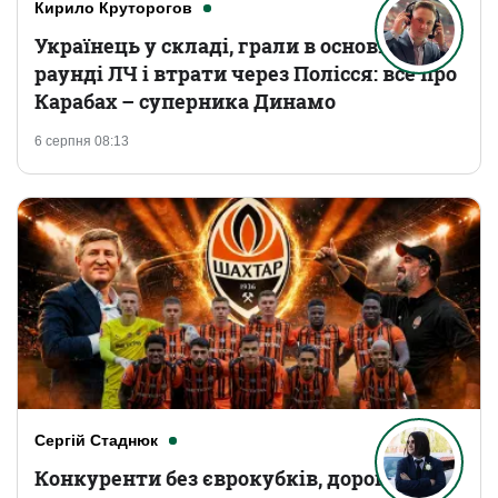
Кирило Круторогов
Українець у складі, грали в основному
раунді ЛЧ і втрати через Полісся: все про
Карабах – суперника Динамо
6 серпня 08:13
Сергій Стаднюк
Конкуренти без єврокубків, дорогі