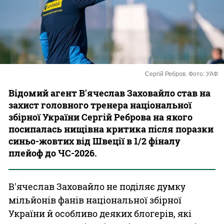
Казино
Сергій Ребров. Фото: УАФ
Відомий агент В'ячеслав Заховайло став на
захист головного тренера національної
збірної України Сергій Реброва на якого
посипалась нищівна критика після поразки
синьо-жовтих від Швеції в 1/2 фіналу
плейоф до ЧС-2026.
В'ячеслав Заховайло не поділяє думку
мільйонів фанів національної збірної
України й особливо деяких блогерів, які