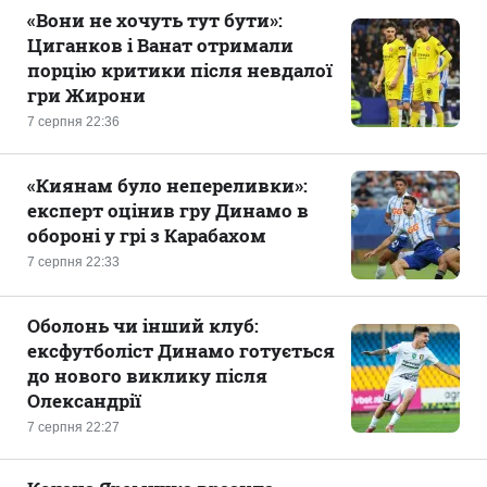
«Вони не хочуть тут бути»:
Циганков і Ванат отримали
порцію критики після невдалої
гри Жирони
7 серпня 22:36
«Киянам було непереливки»:
експерт оцінив гру Динамо в
обороні у грі з Карабахом
7 серпня 22:33
Оболонь чи інший клуб:
ексфутболіст Динамо готується
до нового виклику після
Олександрії
7 серпня 22:27