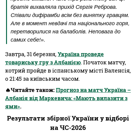
братія вихваляла прихід Сергія Реброва.
Співали дифірамби всім без винятку гравцям.
Але в момент невдачі та національного горя,
перетворилися на балаболів. Неповага до
самих себе!».
Завтра, 31 березня,
Україна проведе
товариську гру з Албанією
. Початок матчу,
котрий пройде в іспанському місті Валенсія,
о 21:45 за київським часом.
🔥Читайте також:
Прогноз на матч Україна –
Албанія від Маркевича: «Мають вилазити з
ями»
.
Результати збірної України у відборі
на ЧС-2026