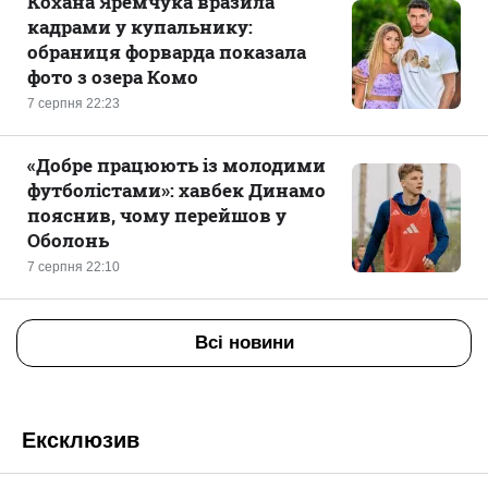
Кохана Яремчука вразила
кадрами у купальнику:
обраниця форварда показала
фото з озера Комо
7 серпня 22:23
«Добре працюють із молодими
футболістами»: хавбек Динамо
пояснив, чому перейшов у
Оболонь
7 серпня 22:10
Всі новини
Ексклюзив