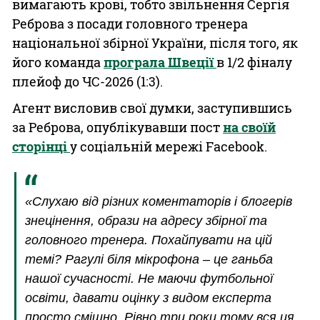
вимагають крові, тобто звільнення Сергія
Реброва з посади головного тренера
національної збірної України, після того, як
його команда
програла Швеції
в 1/2 фіналу
плейоф до ЧС-2026 (1:3).
Агент висловив свої думки, заступившись
за Реброва, опублікувавши пост
на своїй
сторінці
у соціальній мережі Facebook.
«Слухаю від різних коментаторів і блогерів
знецінення, образи на адресу збірної та
головного тренера. Похайпувати на цій
темі? Рагулі біля мікрофона – це ганьба
нашої сучасності. Не маючи футбольної
освіти, давати оцінку з видом експерта
просто смішно. Рівно три роки тому вся ця