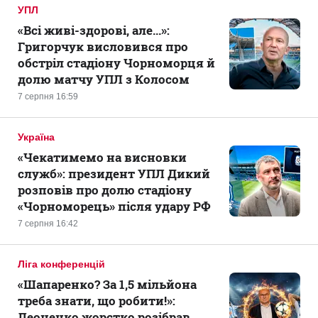
УПЛ
«Всі живі-здорові, але...»:
Григорчук висловився про
обстріл стадіону Чорноморця й
долю матчу УПЛ з Колосом
7 серпня 16:59
Україна
«Чекатимемо на висновки
служб»: президент УПЛ Дикий
розповів про долю стадіону
«Чорноморець» після удару РФ
7 серпня 16:42
Ліга конференцій
«Шапаренко? За 1,5 мільйона
треба знати, що робити!»:
Леоненко жорстко розібрав