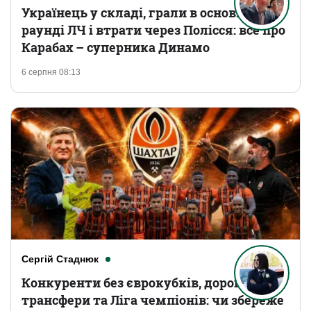
Українець у складі, грали в основному
раунді ЛЧ і втрати через Полісся: все про
Карабах – суперника Динамо
6 серпня 08:13
Сергій Стаднюк
Конкуренти без єврокубків, дорогі
трансфери та Ліга чемпіонів: чи збереже