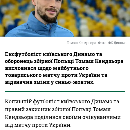
Казино
Томаш Кендзьора. Фото: ФК Динамо
Ексфутболіст київського Динамо та
оборонець збірної Польщі Томаш Кендзьора
висловився щодо майбутнього
товариського матчу проти України та
відзначив зміни у синьо-жовтих.
Колишній футболіст київського Динамо та
правий захисник збірної Польщі Томаш
Кендзьора поділився своїми очікуваннями
від матчу проти України.