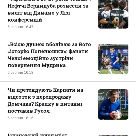
Нефтчі Вернидуба рознесли за
виліт від Динамо у Лізі
конференцій
6 серпня 16:47
«Всією душею вболіваю за його
«історію Попелюшки»: фанати
Челсі емоційно зустріли
повернення Мудрика
6 серпня 16:18
Чи претендують Карпати на
відсоток з перепродажу
Домчака? Крапку в питанні
поставив Русол
6 серпня 16:16
Іспанський журналіст