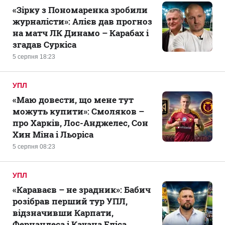
«Зірку з Пономаренка зробили
журналісти»: Алієв дав прогноз
на матч ЛК Динамо – Карабах і
згадав Суркіса
5 серпня 18:23
УПЛ
«Маю довести, що мене тут
можуть купити»: Смоляков –
про Харків, Лос-Анджелес, Сон
Хин Міна і Льоріса
5 серпня 08:23
УПЛ
«Караваєв – не зрадник»: Бабич
розібрав перший тур УПЛ,
відзначивши Карпати,
Фернандеса і Кауана Еліса