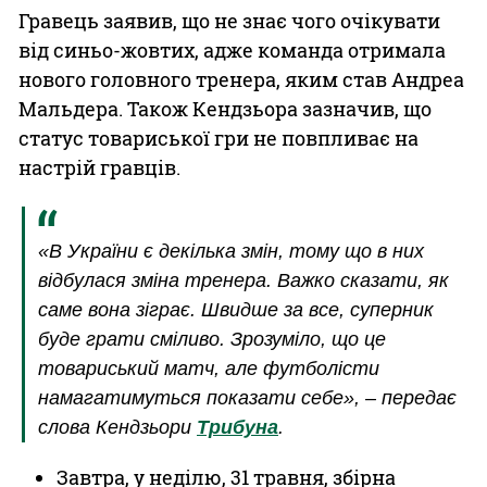
Гравець заявив, що не знає чого очікувати
від синьо-жовтих, адже команда отримала
нового головного тренера, яким став Андреа
Мальдера. Також Кендзьора зазначив, що
статус товариської гри не повпливає на
настрій гравців.
«В України є декілька змін, тому що в них
відбулася зміна тренера. Важко сказати, як
саме вона зіграє. Швидше за все, суперник
буде грати сміливо. Зрозуміло, що це
товариський матч, але футболісти
намагатимуться показати себе», – передає
слова Кендзьори
Трибуна
.
Завтра, у неділю, 31 травня, збірна