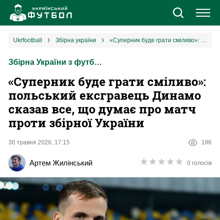
Новини
ukrfootball
збірна україни
«Суперник буде грати сміливо»: польський ексгравець Динамо сказав все, що думає про матч проти збірної України
Збірна України з футболу
Збірна
«Суперник буде грати сміливо»:
Єврокубки
польський ексгравець Динамо
сказав все, що думає про матч
УПЛ
проти збірної України
1 ліга
30 травня 2026, 17:15
196
★
★
★
★
★
★
★
★
★
★
Артем Жилінський
0 голосів
2 ліга
Різне
Букмекери