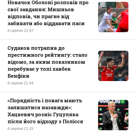
Новачок Оболоні розповів про
свої завдання: Мишньов
відповів, чи прагне від
забивати або віддавати паси
6 серпня 21:47
Судаков потрапив до
престижного рейтингу: стало
відомо, за яким показником
перебуває у топі хавбек
Бенфіки
6 серпня 21:34
«Порядність і повага мають
залишатися назавжди»:
Хацкевич розніс Гуцуляка
після його відходу з Полісся
6 серпня 21:15