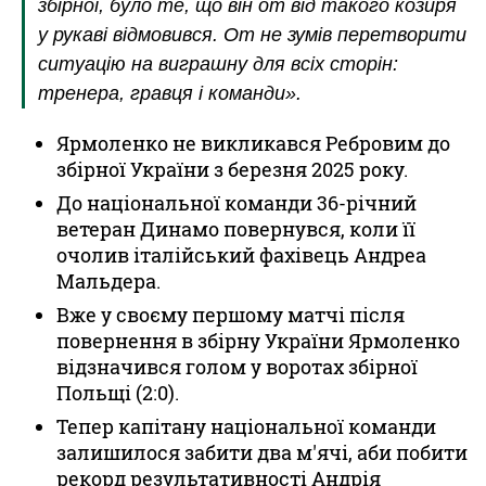
збірної, було те, що він от від такого козиря
у рукаві відмовився. От не зумів перетворити
ситуацію на виграшну для всіх сторін:
тренера, гравця і команди».
Ярмоленко не викликався Ребровим до
збірної України з березня 2025 року.
До національної команди 36-річний
ветеран Динамо повернувся, коли її
очолив італійський фахівець Андреа
Мальдера.
Вже у своєму першому матчі після
повернення в збірну України Ярмоленко
відзначився голом у воротах збірної
Польщі (2:0).
Тепер капітану національної команди
залишилося забити два м'ячі, аби побити
рекорд результативності Андрія