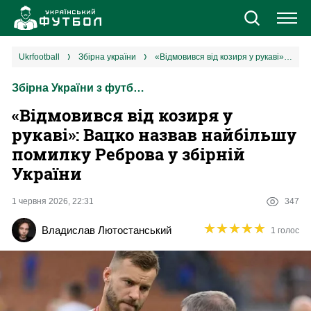
Новини
ukrfootball
збірна україни
«Відмовився від козиря у рукаві»: Вацко назвав найбільшу помилку Реброва у збірній України
Збірна України з футболу
Збірна
«Відмовився від козиря у
Єврокубки
рукаві»: Вацко назвав найбільшу
помилку Реброва у збірній
УПЛ
України
1 ліга
1 червня 2026, 22:31
347
★
★
★
★
★
★
★
★
★
★
Владислав Лютостанський
1 голос
2 ліга
Різне
Букмекери