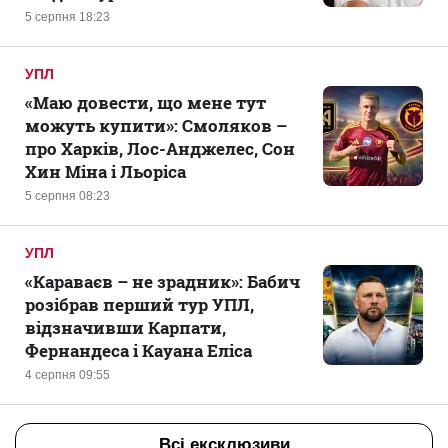
5 серпня 18:23
УПЛ
«Маю довести, що мене тут
можуть купити»: Смоляков –
про Харків, Лос-Анджелес, Сон
Хин Міна і Льоріса
5 серпня 08:23
УПЛ
«Караваєв – не зрадник»: Бабич
розібрав перший тур УПЛ,
відзначивши Карпати,
Фернандеса і Кауана Еліса
4 серпня 09:55
Всі ексклюзиви