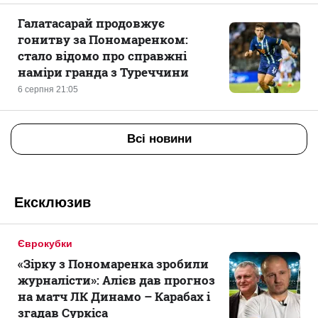
Галатасарай продовжує
гонитву за Пономаренком:
стало відомо про справжні
наміри гранда з Туреччини
6 серпня 21:05
Всі новини
Ексклюзив
Єврокубки
«Зірку з Пономаренка зробили
журналісти»: Алієв дав прогноз
на матч ЛК Динамо – Карабах і
згадав Суркіса