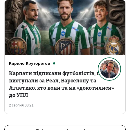
Кирило Круторогов
Карпати підписали футболістів, що
виступали за Реал, Барселону та
Атлетико: хто вони та як «докотилися»
до УПЛ
2 серпня 08:21