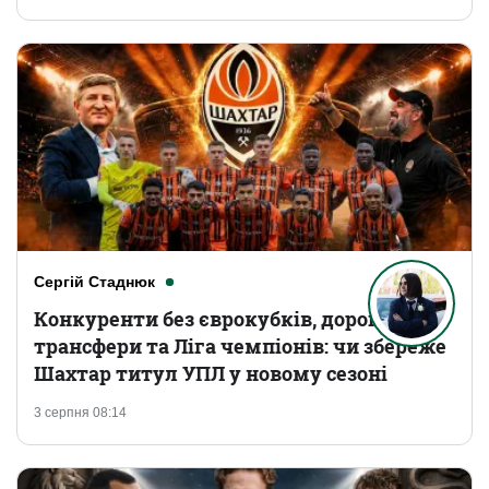
Сергій Стаднюк
Конкуренти без єврокубків, дорогі
трансфери та Ліга чемпіонів: чи збереже
Шахтар титул УПЛ у новому сезоні
3 серпня 08:14