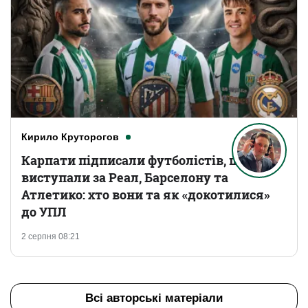
Кирило Круторогов
Карпати підписали футболістів, що
виступали за Реал, Барселону та
Атлетико: хто вони та як «докотилися»
до УПЛ
2 серпня 08:21
Всі авторські матеріали