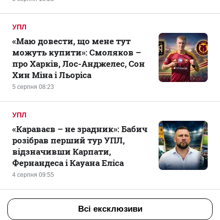
УПЛ
«Маю довести, що мене тут
можуть купити»: Смоляков –
про Харків, Лос-Анджелес, Сон
Хин Міна і Льоріса
5 серпня 08:23
УПЛ
«Караваєв – не зрадник»: Бабич
розібрав перший тур УПЛ,
відзначивши Карпати,
Фернандеса і Кауана Еліса
4 серпня 09:55
Всі ексклюзиви