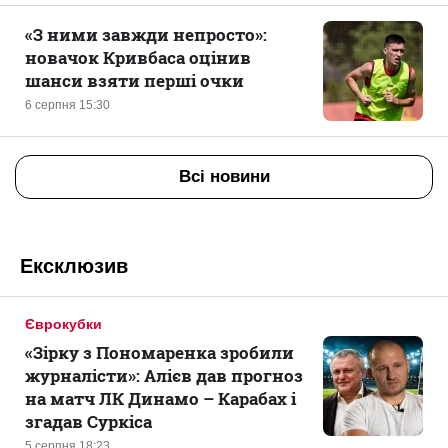
«З ними завжди непросто»:
новачок Кривбаса оцінив
шанси взяти перші очки
6 серпня 15:30
Всі новини
Ексклюзив
Єврокубки
«Зірку з Пономаренка зробили
журналісти»: Алієв дав прогноз
на матч ЛК Динамо – Карабах і
згадав Суркіса
5 серпня 18:23