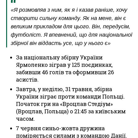
«Я розмовляв з ним, як я і казав раніше, хочу
створити сильну команду. Як на мене, він є
великим прикладом для цього. Він, передусім,
футболіст. Я впевнений, що для національної
збірної він віддасть усе, що у нього є»
За національну збірну України
Ярмоленко зіграв у 125 поєдинках,
забивши 46 голів та оформивши 26
асистів.
Завтра, у неділю, 31 травня, збірна
України зіграє проти команди Польщі.
Початок гри на «Вроцлав Стедіум»
(Вроцлав, Польща) о 21:45 за київським
часом.
7 червня синьо-жовта дружина
поміряється силами з командою Данії.