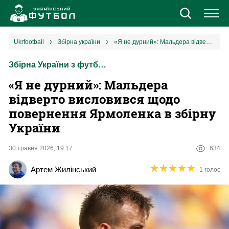
Новини
ukrfootball
збірна україни
«Я не дурний»: Мальдера відверто висловився щодо повернення Ярмоленка в збірну України
Збірна України з футболу
Збірна
«Я не дурний»: Мальдера
Єврокубки
відверто висловився щодо
повернення Ярмоленка в збірну
УПЛ
України
1 ліга
30 травня 2026, 19:17
634
★
★
★
★
★
★
★
★
★
★
Артем Жилінський
1 голос
2 ліга
Різне
Букмекери