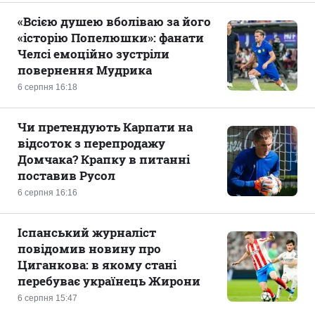
«Всією душею вболіваю за його
«історію Попелюшки»: фанати
Челсі емоційно зустріли
повернення Мудрика
6 серпня 16:18
Чи претендують Карпати на
відсоток з перепродажу
Домчака? Крапку в питанні
поставив Русол
6 серпня 16:16
Іспанський журналіст
повідомив новину про
Циганкова: в якому стані
перебуває українець Жирони
6 серпня 15:47