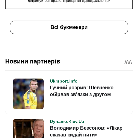
Дотримуйтеся правил (принципів) відповідальної гри
Всі букмекери