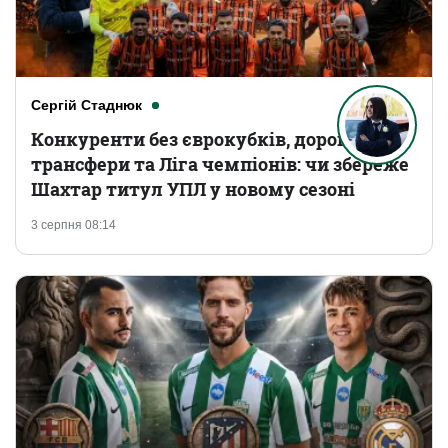
Сергій Стаднюк
Конкуренти без єврокубків, дорогі
трансфери та Ліга чемпіонів: чи збереже
Шахтар титул УПЛ у новому сезоні
3 серпня 08:14