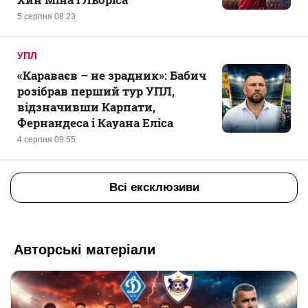
5 серпня 08:23
УПЛ
«Караваєв – не зрадник»: Бабич
розібрав перший тур УПЛ,
відзначивши Карпати,
Фернандеса і Кауана Еліса
4 серпня 09:55
Всі ексклюзиви
Авторські матеріали