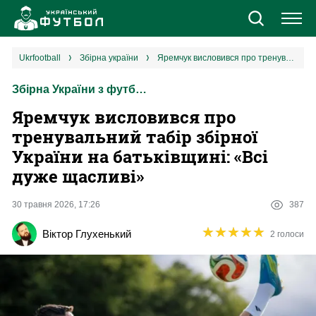
Новини
ukrfootball
збірна україни
Яремчук висловився про тренувальний табір збірної України на батьківщині: «Всі дуже щасливі»
Збірна України з футболу
Збірна
Яремчук висловився про
Єврокубки
тренувальний табір збірної
України на батьківщині: «Всі
УПЛ
дуже щасливі»
1 ліга
30 травня 2026, 17:26
387
★
★
★
★
★
★
★
★
★
★
Віктор Глухенький
2 голоси
2 ліга
Різне
Букмекери