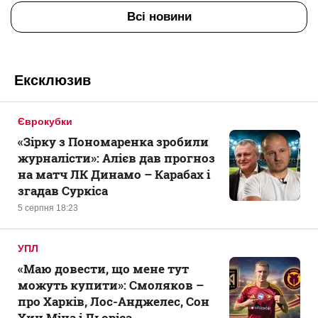
Всі новини
Ексклюзив
Єврокубки
«Зірку з Пономаренка зробили
журналісти»: Алієв дав прогноз
на матч ЛК Динамо – Карабах і
згадав Суркіса
5 серпня 18:23
УПЛ
«Маю довести, що мене тут
можуть купити»: Смоляков –
про Харків, Лос-Анджелес, Сон
Хин Міна і Льоріса