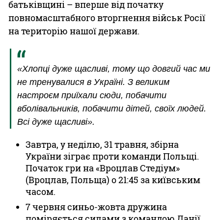
батьківщині – вперше від початку
повномасштабного вторгнення військ Росії
на територію нашої держави.
«Хлопці дуже щасливі, тому що довгий час ми
не тренувалися в Україні. З великим
настроєм приїхали сюди, побачити
вболівальників, побачити дітей, своїх людей.
Всі дуже щасливі».
Завтра, у неділю, 31 травня, збірна
України зіграє проти команди Польщі.
Початок гри на «Вроцлав Стедіум»
(Вроцлав, Польща) о 21:45 за київським
часом.
7 червня синьо-жовта дружина
поміряється силами з командою Данії.