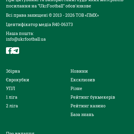
посилання на "UkrFootball" обов'язкове
Всі права захищені © 2013 - 2026 ТОВ «ПМХ»
Ідентифікатор медіа R40-06373
Наша пошта:
info@ukrfootball.ua
Збірна
Новини
Єврокубки
Ексклюзив
УПЛ
Різне
1 ліга
Рейтинг букмекерів
2 ліга
Рейтинг казино
База знань
Про видання