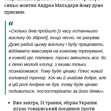
синьо-жовтих Андреа Мальдери йому дуже
приємне.
«Скільки днів пройшло [з часу останнього
виклику до збірної], якщо чесно, не рахував.
Дуже радий цьому виклику і буду працювати,
віддавати максимум на кожному тренуванні,
в кожній грі. Напевно, трохи змінилось все, бо
є деякі молоді хлопці, з якими тільки
познайомився. Тому буде цікаво. Плюс новий
головний тренер. Хоч ми й знайомі добре, але
в цій ролі Андреа не був, тому буде цікаво
подивитися, поспостерігати за його діями».
Вже завтра, 31 травня, збірна України
зіграє товариський поєдинок проти