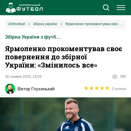
Новини
ukrfootball
збірна україни
Ярмоленко прокоментував своє повернення до збірної України: «Змінилось все»
Збірна України з футболу
Збірна
Ярмоленко прокоментував своє
Єврокубки
повернення до збірної
України: «Змінилось все»
УПЛ
30 травня 2026, 19:09
385
1 ліга
★
★
★
★
★
★
★
★
★
★
Віктор Глухенький
2 голоси
2 ліга
Різне
Букмекери