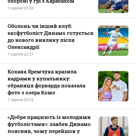
обороні у грі з Карабахом
7 серпня 22:33
Оболонь чи інший клуб:
ексфутболіст Динамо готується
до нового виклику після
Олександрії
7 серпня 22:27
Кохана Яремчука вразила
кадрами у купальнику:
обраниця форварда показала
фото з озера Комо
7 серпня 22:23
«Добре працюють із молодими
футболістами»: хавбек Динамо
пояснив, чому перейшов у