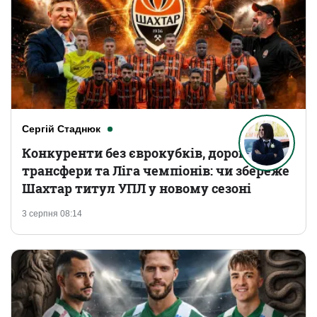
Сергій Стаднюк
Конкуренти без єврокубків, дорогі
трансфери та Ліга чемпіонів: чи збереже
Шахтар титул УПЛ у новому сезоні
3 серпня 08:14