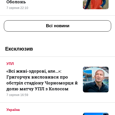
Оболонь
7 серпня 22:10
Всі новини
Ексклюзив
УПЛ
«Всі живі-здорові, але...»:
Григорчук висловився про
обстріл стадіону Чорноморця й
долю матчу УПЛ з Колосом
7 серпня 16:59
Україна