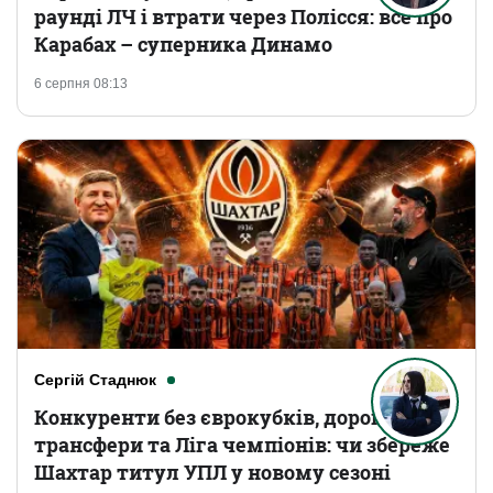
раунді ЛЧ і втрати через Полісся: все про
Карабах – суперника Динамо
6 серпня 08:13
Сергій Стаднюк
Конкуренти без єврокубків, дорогі
трансфери та Ліга чемпіонів: чи збереже
Шахтар титул УПЛ у новому сезоні