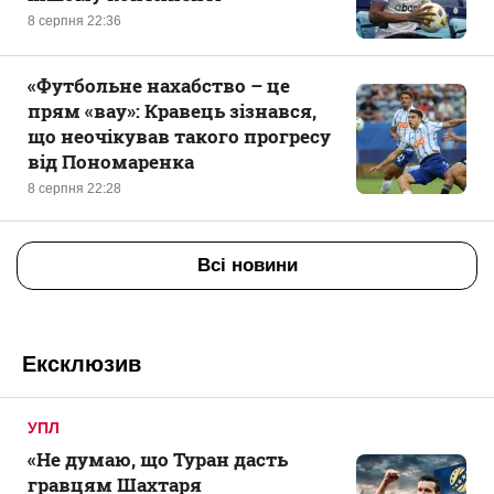
8 серпня 22:36
«Футбольне нахабство – це
прям «вау»: Кравець зізнався,
що неочікував такого прогресу
від Пономаренка
8 серпня 22:28
Всі новини
Ексклюзив
УПЛ
«Не думаю, що Туран дасть
гравцям Шахтаря