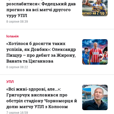
розслабитися»: Федецький дав
прогноз на всі матчі другого
туру УПЛ
8 серпня 08:39
Іспанія
«Хотілося б досягти таких
успіхів, як Довбик»: Олександр
Пищур – про дебют за Жирону,
Ваната та Циганкова
8 серпня 08:22
УПЛ
«Всі живі-здорові, але...»:
Григорчук висловився про
обстріл стадіону Чорноморця й
долю матчу УПЛ з Колосом
7 серпня 16:59