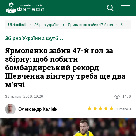
Новини
ukrfootball
збірна україни
Ярмоленко забив 47-й гол за збірну: щоб побити бомбардирський рекорд Шевченка вінгеру треба ще два м'ячі
Збірна України з футболу
Збірна
Ярмоленко забив 47-й гол за
Єврокубки
збірну: щоб побити
бомбардирський рекорд
УПЛ
Шевченка вінгеру треба ще два
м'ячі
1 ліга
31 травня 2026, 19:26
1476
2 ліга
★
★
★
★
★
★
★
★
★
★
Олександр Калінін
2 голоси
Різне
Букмекери