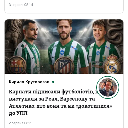
3 серпня 08:14
Кирило Круторогов
Карпати підписали футболістів, що
виступали за Реал, Барселону та
Атлетико: хто вони та як «докотилися»
до УПЛ
2 серпня 08:21