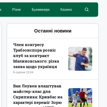
а
Різне
Букмекери
Казино
Останні новини
Член конгресу
Трабзонспора розніс
клуб за контракт
Малиновського: різка
заява щодо українця
9 серпня 15:04
Ван Леувен влаштував
майстер-клас для
Скрипника: Кривбас на
характері переміг Зорю