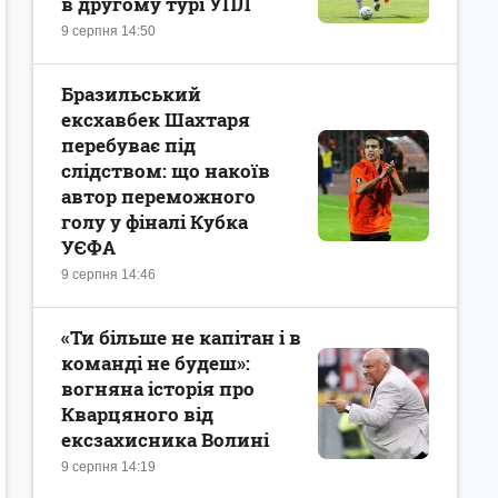
в другому турі УПЛ
9 серпня 14:50
Бразильський
ексхавбек Шахтаря
перебуває під
слідством: що накоїв
автор переможного
голу у фіналі Кубка
УЄФА
9 серпня 14:46
«Ти більше не капітан і в
команді не будеш»:
вогняна історія про
Кварцяного від
ексзахисника Волині
9 серпня 14:19