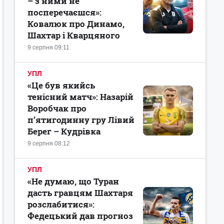
– з ними не
посперечаєшся»:
Ковалюк про Динамо,
Шахтар і Кварцяного
9 серпня 09:11
УПЛ
«Це був якийсь
тенісний матч»: Назарій
Воробчак про
п’ятигодинну гру Лівий
Берег – Кудрівка
9 серпня 08:12
УПЛ
«Не думаю, що Туран
дасть гравцям Шахтаря
розслабитися»:
Федецький дав прогноз