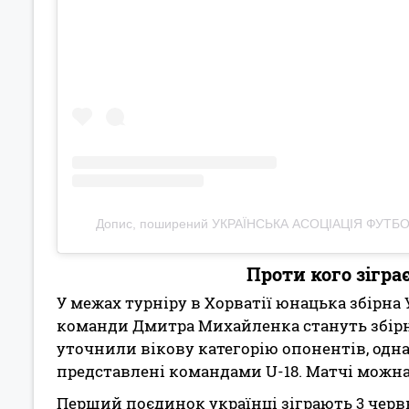
Допис, поширений УКРАЇНСЬКА АСОЦІАЦІЯ ФУТБОЛ
Проти кого зіграє
У межах турніру в Хорватії юнацька збірна
команди Дмитра Михайленка стануть збірні 
уточнили вікову категорію опонентів, одна
представлені командами U-18. Матчі можна
Перший поєдинок українці зіграють 3 червня