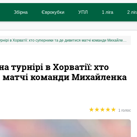
Збірна
Єврокубки
УПЛ
1 ліга
2 ліг
Збірна України U-18 зіграє на турнірі в Хорватії: хто суперники та де дивитися матчі команди Михайленка онлайн
на турнірі в Хорватії: хто
я матчі команди Михайленка
★
★
★
★
★
★
★
★
★
★
1 голос