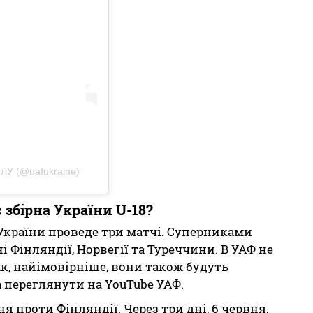
У (@uafukraine)
 збірна України U-18?
 України проведе три матчі. Суперниками
Фінляндії, Норвегії та Туреччини. В УАФ не
к, найімовірніше, вони також будуть
 переглянути на YouTube УАФ.
 проти Фінляндії. Через три дні, 6 червня,