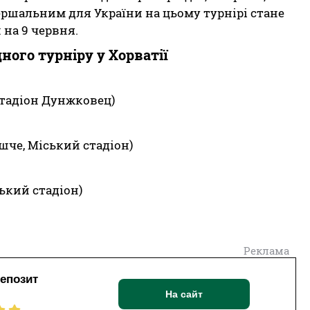
ершальним для України на цьому турнірі стане
на 9 червня.
ого турніру у Хорватії
 стадіон Дунжковец)
ишче, Міський стадіон)
ський стадіон)
Реклама
депозит
На сайт