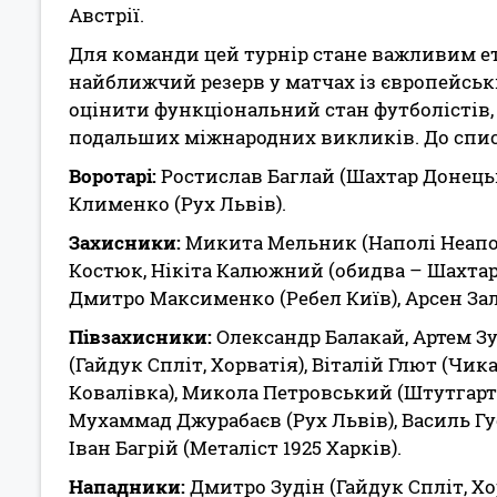
Австрії.
Для команди цей турнір стане важливим е
найближчий резерв у матчах із європейсь
оцінити функціональний стан футболістів, 
подальших міжнародних викликів. До спи
Воротарі:
Ростислав Баглай (Шахтар Донецьк)
Клименко (Рух Львів).
Захисники:
Микита Мельник (Наполі Неаполь,
Костюк, Нікіта Калюжний (обидва – Шахтар 
Дмитро Максименко (Ребел Київ), Арсен Зал
Півзахисники:
Олександр Балакай, Артем Зу
(Гайдук Спліт, Хорватія), Віталій Глют (Чик
Ковалівка), Микола Петровський (Штутгарт,
Мухаммад Джурабаєв (Рух Львів), Василь Г
Іван Багрій (Металіст 1925 Харків).
Нападники:
Дмитро Зудін (Гайдук Спліт, Хо