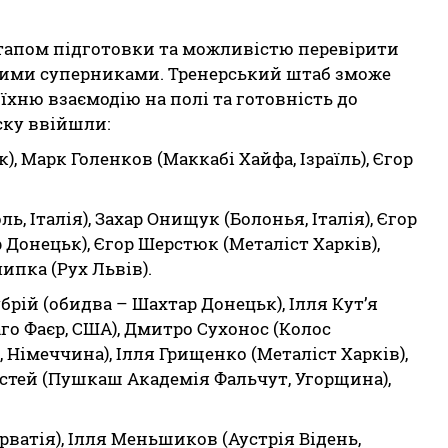
тапом підготовки та можливістю перевірити
кими суперниками. Тренерський штаб зможе
їхню взаємодію на полі та готовність до
ску ввійшли:
, Марк Голенков (Маккабі Хайфа, Ізраїль), Єгор
 Італія), Захар Онищук (Болонья, Італія), Єгор
Донецьк), Єгор Шерстюк (Металіст Харків),
ипка (Рух Львів).
брій (обидва – Шахтар Донецьк), Ілля Кут’я
аго Фаєр, США), Дмитро Сухонос (Колос
 Німеччина), Ілля Грищенко (Металіст Харків),
устей (Пушкаш Академія Фальчут, Угорщина),
рватія), Ілля Меньшиков (Аустрія Відень,