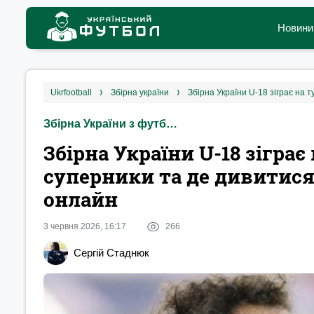
Новини
ukrfootball
збірна україни
Збірна України з футболу
Збірна України U-18 зіграє 
суперники та де дивитис
онлайн
3 червня 2026, 16:17
266
Сергій Стаднюк