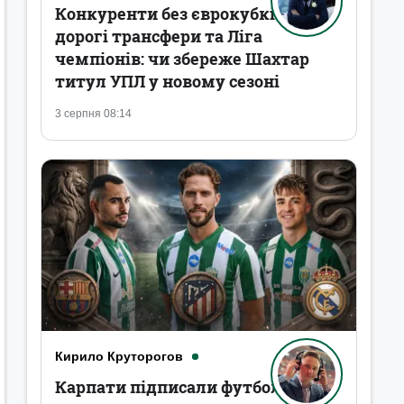
Конкуренти без єврокубків,
дорогі трансфери та Ліга
чемпіонів: чи збереже Шахтар
титул УПЛ у новому сезоні
3 серпня 08:14
Кирило Круторогов
Карпати підписали футболістів,