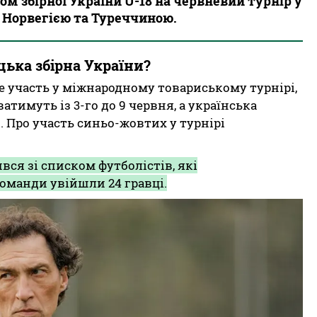
м збірної України U-18 на червневий турнір у
, Норвегією та Туреччиною.
ька збірна України?
ме участь у міжнародному товариському турнірі,
атимуть із 3-го до 9 червня, а українська
 Про участь синьо-жовтих у турнірі
я зі списком футболістів, які
команди увійшли 24 гравці.