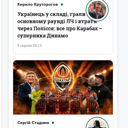
Кирило Круторогов
Українець у складі, грали в
основному раунді ЛЧ і втрати
через Полісся: все про Карабах –
суперника Динамо
6 серпня 08:13
Сергій Стаднюк