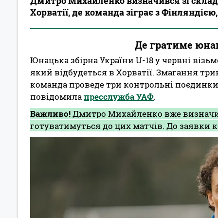
Дмитро Михайленко визначився зі складо
Хорватії, де команда зіграє з Фінляндією
Де гратиме юнац
Юнацька збірна України U-18 у червні візь
який відбудеться в Хорватії. Змагання трив
команда проведе три контрольні поєдинки.
повідомила
пресслужба УАФ
.
Важливо!
Дмитро Михайленко вже визначивс
готуватимуться до цих матчів. До заявки 