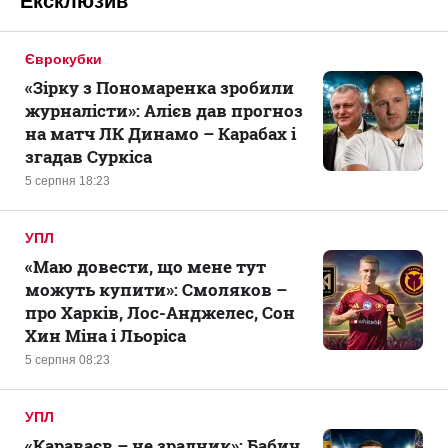
Ексклюзив
Єврокубки
«Зірку з Пономаренка зробили
журналісти»: Алієв дав прогноз
на матч ЛК Динамо – Карабах і
згадав Суркіса
5 серпня 18:23
УПЛ
«Маю довести, що мене тут
можуть купити»: Смоляков –
про Харків, Лос-Анджелес, Сон
Хин Міна і Льоріса
5 серпня 08:23
УПЛ
«Караваєв – не зрадник»: Бабич