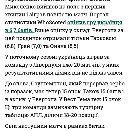
Миколенко вийшов на поле з перших
хвилин і зіграв повністю матч. Портал
статистики WhoScored
оцінив гру українця
в 6,7 балів.
Вище оцінку у складі Евертона за
цей поєдинок отримали тільки Тарковскі
(6,8), Грей (7,0) та Онана (8,5).
У поточному сезоні українець зіграв за
команду з Ліверпуля вже 20 матчів, у яких
результативними діями він не відзначався.
До слова, Саутгемптон, який перервав серію
із поразок, має тепер 15 очок. Також 15 балів і
в активі у Евертона. У Вест Гема теж 15 очок.
Ці три команди замикають турнірну
таблицю АПЛ, ділячи 18-20 позиції.
Свій наступний матч в рамках битви