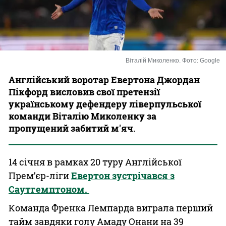
Казино
Віталій Миколенко. Фото: Google
Англійський воротар Евертона Джордан
Пікфорд висловив свої претензії
українському дефендеру ліверпульської
команди Віталію Миколенку за
пропущений забитий м'яч.
14 січня в рамках 20 туру Англійської
Прем’єр-ліги
Евертон зустрічався з
Саутгемптоном.
Команда Френка Лемпарда виграла перший
тайм завдяки голу Амаду Онани на 39