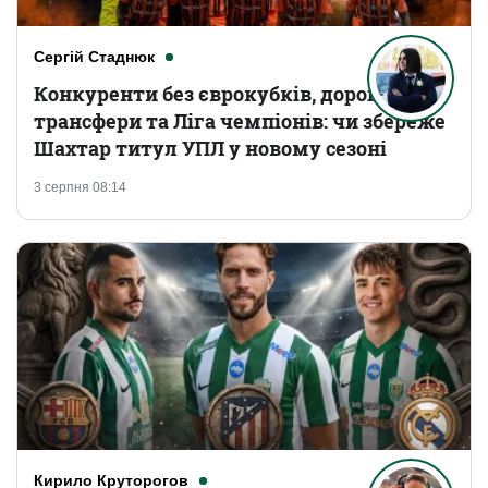
Сергій Стаднюк
Конкуренти без єврокубків, дорогі
трансфери та Ліга чемпіонів: чи збереже
Шахтар титул УПЛ у новому сезоні
3 серпня 08:14
Кирило Круторогов