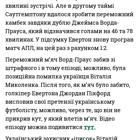
хвилині зустрічі. Але в другому таймі
Саутгемптону вдалося зробити переможний
камбек завдяки дублю Джеймса Ворда-
Прауса, який відзначився голами на 46 та 78
хвилинах. У підсумку Евертон знову програв
матч АПЛ, на цей раз з рахунком 1:2.
Переможний м’яч Ворд-Праус забив зі
штрафного і в тому епізоді, можливо, була
позиційна помилка українця Віталія
Миколенка. Після того, як м’яч було забито,
голкіпер Евертона Джордан Пікфорд
висловив свої претензії українському
футболісту, можливо, через те, що він не
прикрив кут, у який влетів м’яч. Відео
епізоду можна подивитися
тут.
Український захисник «ірисок» Віталій