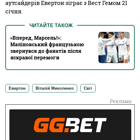
аутсайдерів Евертон зіграє з Вест Гемом 21
січня.
ЧИТАЙТЕ ТАКОЖ
«Вперед, Марсель!»:
Маліновський французькою
звернувся до фанатів після
яскравої перемоги
Евертон
Віталій Миколенко
Світ
Реклама