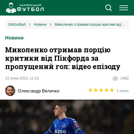
Новини
ukrfootball
новини
Миколенко отримав порцію критики від Пікфорда за пропущений гол: відео епізоду
Новини
Збірна
Миколенко отримав порцію
Єврокубки
критики від Пікфорда за
пропущений гол: відео епізоду
УПЛ
15 січня 2023, 11:53
2482
1 ліга
★
★
★
★
★
★
★
★
★
★
Олександр Величко
1 голос
2 ліга
Різне
Букмекери