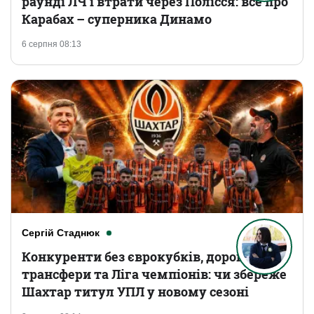
раунді ЛЧ і втрати через Полісся: все про
Карабах – суперника Динамо
6 серпня 08:13
Сергій Стаднюк
Конкуренти без єврокубків, дорогі
трансфери та Ліга чемпіонів: чи збереже
Шахтар титул УПЛ у новому сезоні