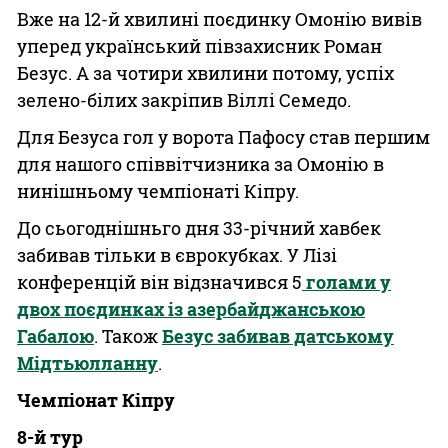
Вже на 12-й хвилині поєдинку Омонію вивів
уперед український півзахисник Роман
Безус. А за чотири хвилини потому, успіх
зелено-білих закріпив Віллі Семедо.
Для Безуса гол у ворота Пафосу став першим
для нашого співвітчизника за Омонію в
нинішньому чемпіонаті Кіпру.
До сьогоднішньго дня 33-річний хавбек
забивав тільки в єврокубках. У Лізі
конференцій він відзначився 5
голами у
двох поєдинках із азербайджанською
Габалою
. Також
Безус забивав датському
Мідтьюлланну
.
Чемпіонат Кіпру
8-й тур