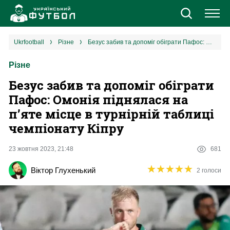
Новини
ukrfootball
різне
Безус забив та допоміг обіграти Пафос: Омонія піднялася на п’яте місце в турнірній таблиці чемпіонату Кіпру
Різне
Збірна
Безус забив та допоміг обіграти
Єврокубки
Пафос: Омонія піднялася на
п’яте місце в турнірній таблиці
УПЛ
чемпіонату Кіпру
1 ліга
23 жовтня 2023, 21:48
681
★
★
★
★
★
★
★
★
★
★
Віктор Глухенький
2 голоси
2 ліга
Різне
Букмекери