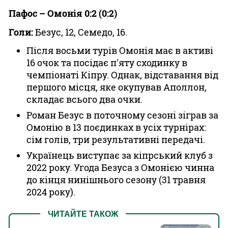
Пафос – Омонія 0:2 (0:2)
Голи:
Безус, 12, Семедо, 16.
Після восьми турів Омонія має в активі
16 очок та посідає п'яту сходинку в
чемпіонаті Кіпру. Однак, відставання від
першого місця, яке окупував Аполлон,
складає всього два очки.
Роман Безус в поточному сезоні зіграв за
Омонію в 13 поєдинках в усіх турнірах:
сім голів, три результативні передачі.
Українець виступає за кіпрський клуб з
2022 року. Угода Безуса з Омонією чинна
до кінця нинішнього сезону (31 травня
2024 року).
ЧИТАЙТЕ ТАКОЖ