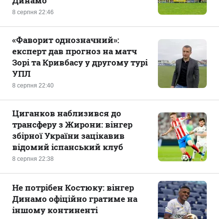
Динамо
8 серпня 22:46
«Фаворит однозначний»:
експерт дав прогноз на матч
Зорі та Кривбасу у другому турі
УПЛ
8 серпня 22:40
Циганков наблизився до
трансферу з Жирони: вінгер
збірної України зацікавив
відомий іспанський клуб
8 серпня 22:38
Не потрібен Костюку: вінгер
Динамо офіційно гратиме на
іншому континенті