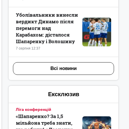
Уболівальники винесли
вердикт Динамо після
перемоги над
Карабахом: дісталося
Шапаренку і Волошину
7 серпня 12:37
Всі новини
Ексклюзив
Ліга конференцій
«Шапаренко? За 1,5
мільйона треба знати,