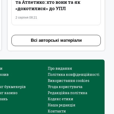
та Атлетико: хто вони та як
«докотилися» до УПЛ
2 серпня 08:21
Всі авторські матеріали
и
Про видання
юзив
Політика конфіденційності
Використання cookies
нг букмекерів
Угода користувача
нг казино
Редакційна політика
нань
Кодекс етики
Наша редакція
Контакти