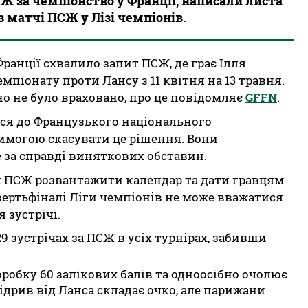
Ж за чемпіонство у Франції, написали листа
 матчі ПСЖ у Лізі чемпіонів.
ранції схвалило запит ПСЖ, де грає Ілля
мпіонату проти Лансу з 11 квітня на 13 травня.
о не було враховано, про це повідомляє
GFFN
.
ся до Французького національного
вимогою скасувати це рішення. Вони
 за справді виняткових обставин.
я ПСЖ розвантажити календар та дати гравцям
ертьфіналі Ліги чемпіонів не може вважатися
зустрічі.
29 зустрічах за ПСЖ в усіх турнірах, забивши
оробку 60 залікових балів та одноосібно очолює
ідрив від Ланса складає очко, але парижани