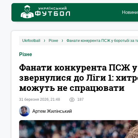
Новини
ukrfootball
різне
Різне
Фанати конкурента ПСЖ у 
звернулися до Ліги 1: хит
можуть не спрацювати
31 березня 2026, 21:48
187
Артем Жилінський