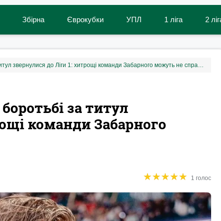
Збірна
Єврокубки
УПЛ
1 ліга
2 ліг
Фанати конкурента ПСЖ у боротьбі за титул звернулися до Ліги 1: хитрощі команди Забарного можуть не спрацювати
боротьбі за титул
рощі команди Забарного
★
★
★
★
★
★
★
★
★
★
1 голос