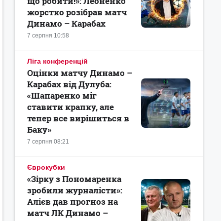
що робити!»: Леоненко
жорстко розібрав матч
Динамо – Карабах
7 серпня 10:58
Ліга конференцій
Оцінки матчу Динамо –
Карабах від Дулуба:
«Шапаренко міг
ставити крапку, але
тепер все вирішиться в
Баку»
7 серпня 08:21
Єврокубки
«Зірку з Пономаренка
зробили журналісти»:
Алієв дав прогноз на
матч ЛК Динамо –