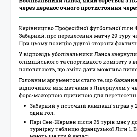
Вболівальники Ланса, який бореться з ПС
через перенос очного протистояння через
Керівництво Професійної футбольної ліги Ф
Забарний, про перенесення матчу 29 туру че
При цьому позицію другої сторони фактичн
У відповідь уболівальники Ланса звернули
олімпійського та спортивного комітету з 
наполягають, що зміна дати можлива лише
Головним аргументом стало те, що бажанн
відпочинок між матчами з Ліверпулем у чв
форс-мажорною причиною для перенесення 
Забарний у поточній кампанії зіграв у 
один гол.
Парі Сен-Жермен після 26 турів має у д
турнірну таблицю французької Ліги 1. В
мають ще гру й запасі.