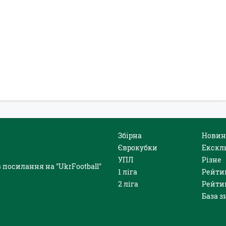
Збірна
Новин
Єврокубки
Екскл
УПЛ
Різне
 посилання на "UkrFootball"
1 ліга
Рейти
2 ліга
Рейти
База з