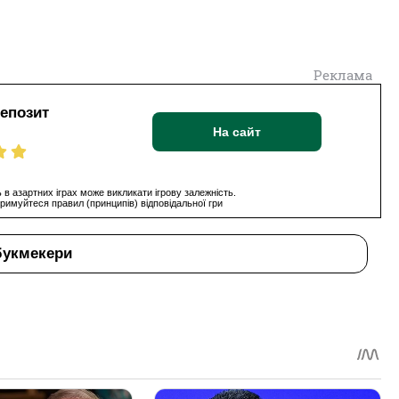
Реклама
депозит
На сайт
 в азартних іграх може викликати ігрову залежність.
римуйтеся правил (принципів) відповідальної гри
букмекери