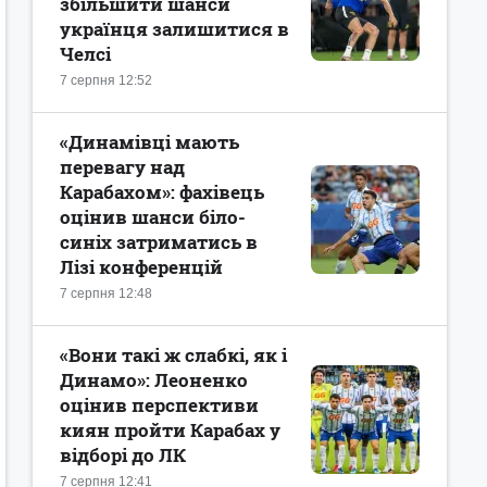
збільшити шанси
українця залишитися в
Челсі
7 серпня 12:52
«Динамівці мають
перевагу над
Карабахом»: фахівець
оцінив шанси біло-
синіх затриматись в
Лізі конференцій
7 серпня 12:48
«Вони такі ж слабкі, як і
Динамо»: Леоненко
оцінив перспективи
киян пройти Карабах у
відборі до ЛК
7 серпня 12:41