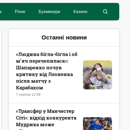
а
Різне
Букмекери
Казино
Останні новини
«Людина бігла-бігла і об
м'яч перечепилася»:
Шапаренко почув
критику від Леоненка
після матчу з
Карабахом
7 серпня 12:58
«Трансфер у Манчестер
Сіті»: відхід конкурента
Мудрика може