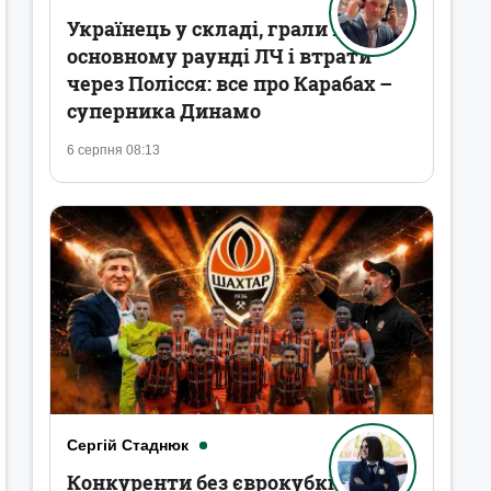
Українець у складі, грали в
основному раунді ЛЧ і втрати
через Полісся: все про Карабах –
суперника Динамо
6 серпня 08:13
Сергій Стаднюк
Конкуренти без єврокубків,