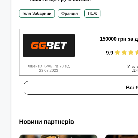
Ілля Забарний
Франція
ПСЖ
150000 грн за 
9.9
Ліцензія КРАІЛ № 78 від
Участь
23.08.2023
Дот
Всі 