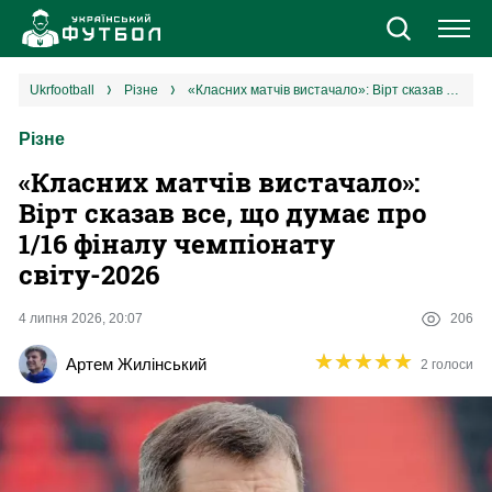
Новини
ukrfootball
різне
«Класних матчів вистачало»: Вірт сказав все, що думає про 1/16 фіналу чемпіонату світу-2026
Різне
Збірна
«Класних матчів вистачало»:
Єврокубки
Вірт сказав все, що думає про
1/16 фіналу чемпіонату
УПЛ
світу-2026
1 ліга
4 липня 2026, 20:07
206
★
★
★
★
★
★
★
★
★
★
Артем Жилінський
2 голоси
2 ліга
Різне
Букмекери