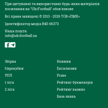
При цитуванні та використанні будь-яких матеріалів
посилання на "UkrFootball" обов'язкове
Всі права захищені © 2013 - 2026 ТОВ «ПМХ»
Ідентифікатор медіа R40-06373
Наша пошта:
info@ukrfootball.ua
Збірна
Новини
Єврокубки
Ексклюзив
УПЛ
Різне
1 ліга
Рейтинг букмекерів
2 ліга
Рейтинг казино
База знань