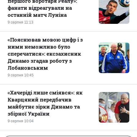
першого воротаря Реалу»:
фанати відреагували на
останній матч Луніна
9 серпня 11:13
«Пояснював мовою цифр і з
ними неможливо було
сперечатися»: ексзахисник
Динамо згадав роботу з
Лобановським
9 серпня 10:45
«Хачеріді лише сміявся»: як
Кварцяний передбачив
майбутнє зірки Динамо та
збірної України
9 серпня 10:04