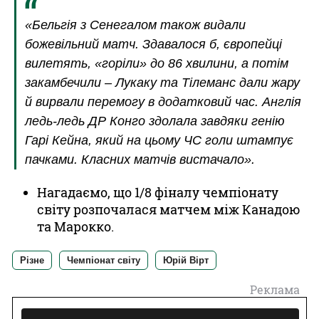
«Бельгія з Сенегалом також видали
божевільний матч. Здавалося б, європейці
вилетять, «горіли» до 86 хвилини, а потім
закамбечили – Лукаку та Тілеманс дали жару
й вирвали перемогу в додатковий час. Англія
ледь-ледь ДР Конго здолала завдяки генію
Гарі Кейна, який на цьому ЧС голи штампує
пачками. Класних матчів вистачало».
Нагадаємо, що 1/8 фіналу чемпіонату
світу розпочалася матчем між Канадою
та Марокко.
Різне
Чемпіонат світу
Юрій Вірт
Реклама