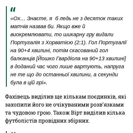
«Ох… Знаєте, я б ледь не з десяток таких
матчів назвав би. Якщо вже й
виокремлювати, то шикарну гру видали
Португалія з Хорватією (2:1). Гол Португалії
на 90+4 хвилині, потім скасований гол
балканців [Йошко Гвардіола на 90+13 хвилині]
в доданий час чого лише вартують, напруга
не те що до останньої хвилини, а секунди
була в цій грі».
Фахівець виділив ще кількам поєдинків, які
захопили його не очікуваними розв’язками
та чудовою грою. Також Вірт виділив кілька
футболістів провідних збірних.