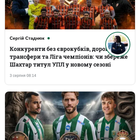
Сергій Стаднюк
Конкуренти без єврокубків, дорогі
трансфери та Ліга чемпіонів: чи збереже
Шахтар титул УПЛ у новому сезоні
3 серпня 08:14