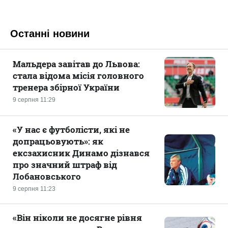
Останні новини
Мальдера завітав до Львова:
стала відома місія головного
тренера збірної України
9 серпня 11:29
«У нас є футболісти, які не
допрацьовують»: як
ексзахисник Динамо дізнався
про значний штраф від
Лобановського
9 серпня 11:23
«Він ніколи не досягне рівня