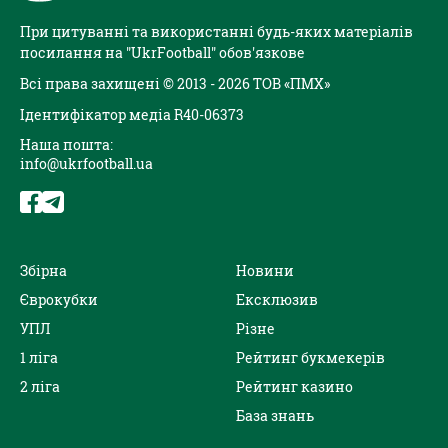
При цитуванні та використанні будь-яких матеріалів
посилання на "UkrFootball" обов'язкове
Всі права захищені © 2013 - 2026 ТОВ «ПМХ»
Ідентифікатор медіа R40-06373
Наша пошта:
info@ukrfootball.ua
Збірна
Новини
Єврокубки
Ексклюзив
УПЛ
Різне
1 ліга
Рейтинг букмекерів
2 ліга
Рейтинг казино
База знань