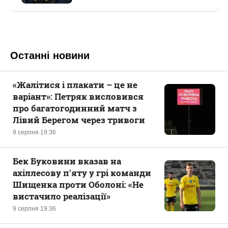
Останні новини
«Жалітися і плакати – це не
варіант»: Петряк висловився
про багатогодинний матч з
Лівий Берегом через тривоги
9 серпня 19:36
Бек Буковини вказав на
ахіллесову п'яту у грі команди
Шищенка проти Оболоні: «Не
вистачило реалізації»
9 серпня 19:36