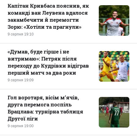
Капітан Кривбаса пояснив, як
команді ван Леувена вдалося
закамбечити й перемогти
Зорю: «Хотіли та прагнули»
9 серпня 19:10
«Думав, буде гірше і не
витримаю»: Петряк після
переходу до Кудрівки відіграв
перший матч за два роки
9 серпня 19:09
Гол воротаря, вісім м’ячів,
друга перемога поспіль
Брацлава: турнірна таблиця
Другої ліги
9 серпня 19:00