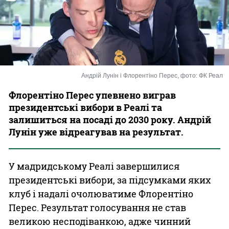
Казино
Андрій Лунін і Флорентіно Перес, фото: ФК Реал
Флорентіно Перес упевнено виграв
президентські вибори в Реалі та
залишиться на посаді до 2030 року. Андрій
Лунін уже відреагував на результат.
У мадридському Реалі завершилися
президентські вибори, за підсумками яких
клуб і надалі очолюватиме Флорентіно
Перес. Результат голосування не став
великою несподіванкою, адже чинний