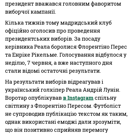
президент вважався головним фаворитом
виборчої кампанії.
Кілька тижнів тому мадридський клуб
офіційно оголосив про проведення
президентських виборів. За посаду
керівника Реала боролися Флорентіно Перес
та Енріке Рікельме. Голосування відбулося у
неділю, 7 червня, а вже наступного дня
стали відомі остаточні результати.
На результати виборів відреагував і
український голкіпер Реала Андрій Лунін.
Воротар опублікував
в Instagram
спільну
світлину з Флорентіно Пересом. Футболіст
не супроводив публікацію текстом як таким,
однак використані емоджі дали зрозуміти,
що він позитивно сприйняв перемогу