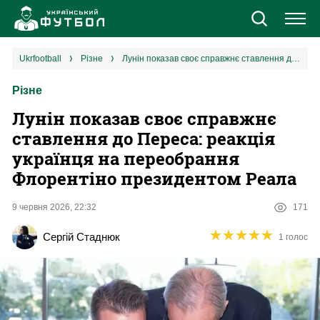
Новини
ukrfootball
різне
Лунін показав своє справжнє ставлення до Переса: реакція українця на переобрання Флорентіно президентом Реала
Різне
Збірна
Лунін показав своє справжнє
Єврокубки
ставлення до Переса: реакція
українця на переобрання
УПЛ
Флорентіно президентом Реала
1 ліга
9 червня 2026, 22:32
171
★
★
★
★
★
★
★
★
★
★
Сергій Стаднюк
1 голос
2 ліга
Різне
Букмекери