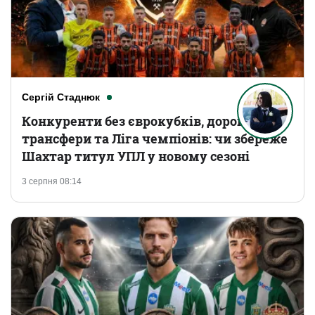
Сергій Стаднюк
Конкуренти без єврокубків, дорогі
трансфери та Ліга чемпіонів: чи збереже
Шахтар титул УПЛ у новому сезоні
3 серпня 08:14