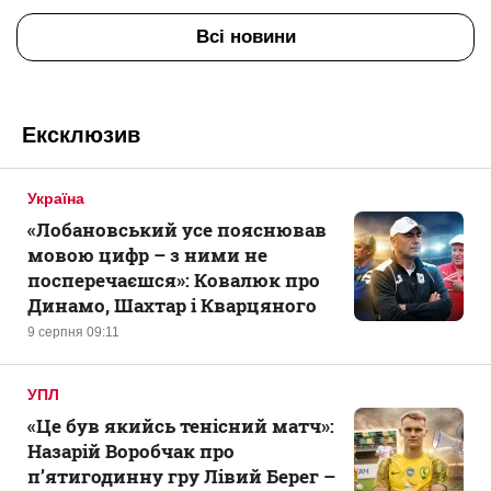
Всі новини
Ексклюзив
Україна
«Лобановський усе пояснював
мовою цифр – з ними не
посперечаєшся»: Ковалюк про
Динамо, Шахтар і Кварцяного
9 серпня 09:11
УПЛ
«Це був якийсь тенісний матч»:
Назарій Воробчак про
п’ятигодинну гру Лівий Берег –