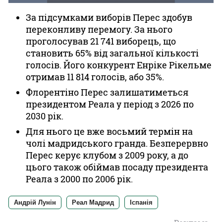
За підсумками виборів Перес здобув
переконливу перемогу. За нього
проголосував 21 741 виборець, що
становить 65% від загальної кількості
голосів. Його конкурент Енріке Рікельме
отримав 11 814 голосів, або 35%.
Флорентіно Перес залишатиметься
президентом Реала у період з 2026 по
2030 рік.
Для нього це вже восьмий термін на
чолі мадридського гранда. Безперервно
Перес керує клубом з 2009 року, а до
цього також обіймав посаду президента
Реала з 2000 по 2006 рік.
Андрій Лунін
Реал Мадрид
Іспанія