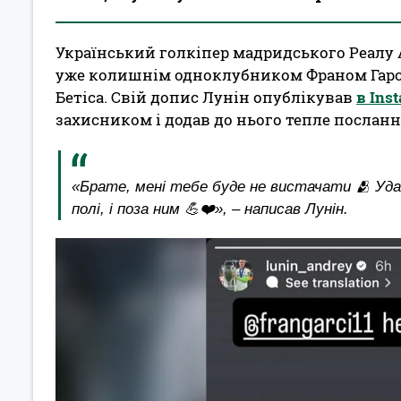
Український голкіпер мадридського Реалу 
уже колишнім одноклубником Франом Гарсі
Бетіса. Свій допис Лунін опублікував
в Ins
захисником і додав до нього тепле посланн
«Брате, мені тебе буде не вистачати 🫂 Удачі
полі, і поза ним 💪❤️», – написав Лунін.