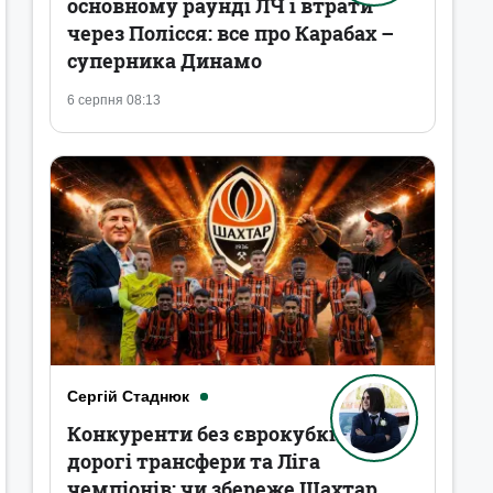
основному раунді ЛЧ і втрати
через Полісся: все про Карабах –
суперника Динамо
6 серпня 08:13
Сергій Стаднюк
Конкуренти без єврокубків,
дорогі трансфери та Ліга
чемпіонів: чи збереже Шахтар