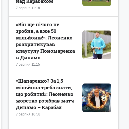
над Карабахом
7 серпня 11:18
«Він ще нічого не
зробив, а вже 50
мільйонів!»: Леоненко
розкритикував
клаусулу Пономаренка
в Динамо
7 серпня 11:15
«Шапаренко? За 1,5
мільйона треба знати,
що робити!»: Леоненко
жорстко розібрав матч
Динамо – Карабах
7 серпня 10:58