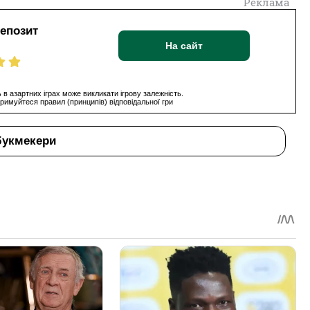
Реклама
депозит
На сайт
 в азартних іграх може викликати ігрову залежність.
римуйтеся правил (принципів) відповідальної гри
букмекери