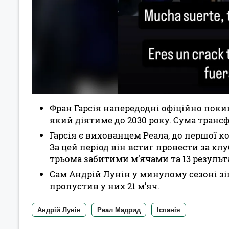
Фран Гарсія напередодні офіційно поки
який діятиме до 2030 року. Сума трансф
Гарсія є вихованцем Реала, до першої к
За цей період він встиг провести за клу
трьома забитими м’ячами та 13 резуль
Сам Андрій Лунін у минулому сезоні зігр
пропустив у них 21 м’яч.
Андрій Лунін
Реал Мадрид
Іспанія