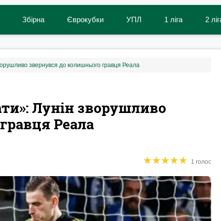
Збірна
Єврокубки
УПЛ
1 ліга
2 ліг
зворушливо звернувся до колишнього гравця Реала
чати»: Лунін зворушливо
гравця Реала
★
★
★
★
★
★
★
★
★
★
1 голос