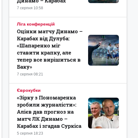
Динамо – Карабах
7 серпня 10:58
Ліга конференцій
Оцінки матчу Динамо –
Карабах від Дулуба:
«Шапаренко міг
ставити крапку, але
тепер все вирішиться в
Баку»
7 серпня 08:21
Єврокубки
«Зірку з Пономаренка
зробили журналісти»:
Алієв дав прогноз на
матч ЛК Динамо –
Карабах і згадав Суркіса
5 серпня 18:23