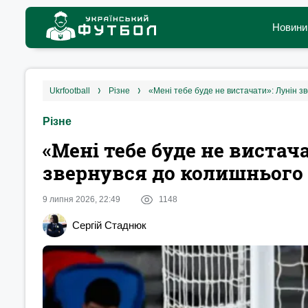
Новини
ukrfootball
різне
«‎Мені тебе буде не вистачати»: Лунін 
Різне
«‎Мені тебе буде не виста
звернувся до колишнього 
9 липня 2026, 22:49
1148
Сергій Стаднюк