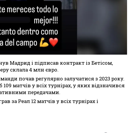
нув Мадрид і підписав контракт із Бетісом,
еру склала 4 млн євро.
оманди почав регулярно залучатися з 2023 року.
б 109 матчів у всіх турнірах, у яких відзначився
тативними передачами.
ав за Реал 12 матчів у всіх турнірах і