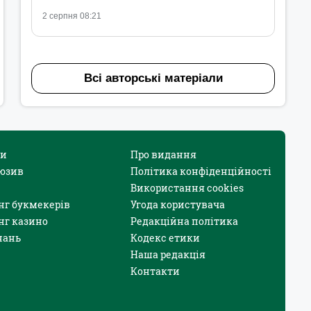
2 серпня 08:21
Всі авторські матеріали
и
Про видання
юзив
Політика конфіденційності
Використання cookies
нг букмекерів
Угода користувача
нг казино
Редакційна політика
нань
Кодекс етики
Наша редакція
Контакти