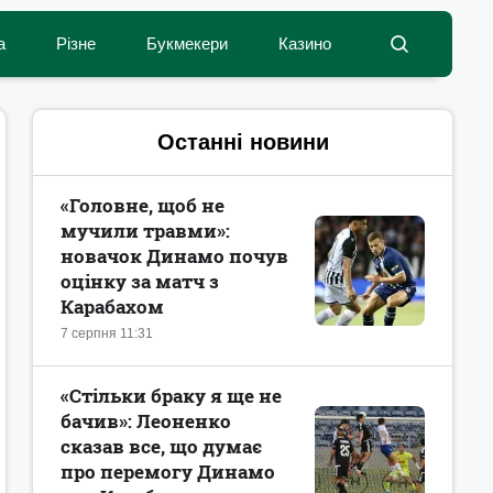
а
Різне
Букмекери
Казино
Останні новини
«Головне, щоб не
мучили травми»:
новачок Динамо почув
оцінку за матч з
Карабахом
7 серпня 11:31
«Стільки браку я ще не
бачив»: Леоненко
сказав все, що думає
про перемогу Динамо