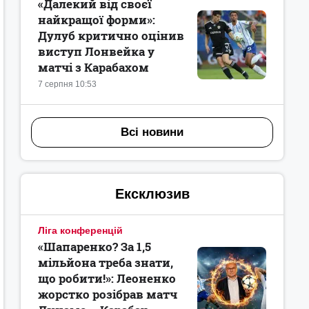
«Далекий від своєї
найкращої форми»:
Дулуб критично оцінив
виступ Лонвейка у
матчі з Карабахом
7 серпня 10:53
Всі новини
Ексклюзив
Ліга конференцій
«Шапаренко? За 1,5
мільйона треба знати,
що робити!»: Леоненко
жорстко розібрав матч