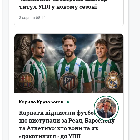
титул УПЛ у новому сезоні
3 серпня 08:14
Кирило Круторогов
Карпати підписали футболістів,
що виступали за Реал, Барселону
та Атлетико: хто вони та як
«докотилися» до УПЛ