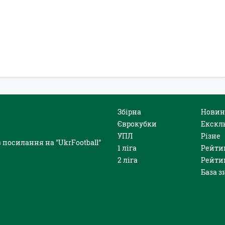
Збірна
Новин
Єврокубки
Екскл
УПЛ
Різне
 посилання на "UkrFootball"
1 ліга
Рейти
2 ліга
Рейти
База з