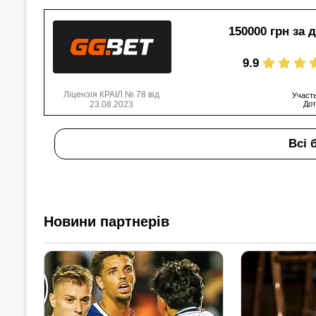
150000 грн за 
9.9
Ліцензія КРАІЛ № 78 від
Участь
23.08.2023
Дот
Всі 