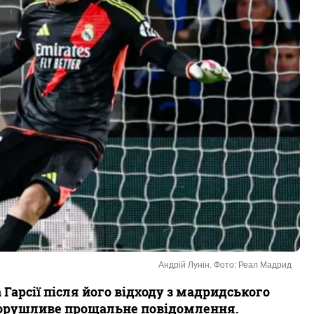
Андрій Лунін. Фото: Реал Мадрид
Гарсії після його відходу з мадридського
зворушливе прощальне повідомлення.