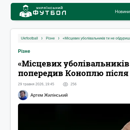
Новини
ukrfootball
різне
«Місцевих уболівальників ти не обдури
Різне
«Місцевих уболівальників
попередив Коноплю після 
29 травня 2026, 19:45
256
Артем Жилінський