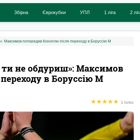
Збірна
Єврокубки
УПЛ
1 ліга
2 ліг
ш»: Максимов попередив Коноплю після переходу в Боруссію М
 ти не обдуриш»: Максимов
переходу в Боруссію М
★
★
★
★
★
★
★
★
★
★
1 голос