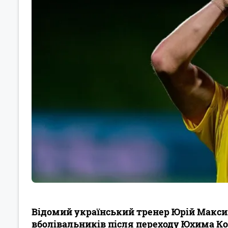
Відомий український тренер Юрій Макс
вболівальників після переходу Юхима Кон