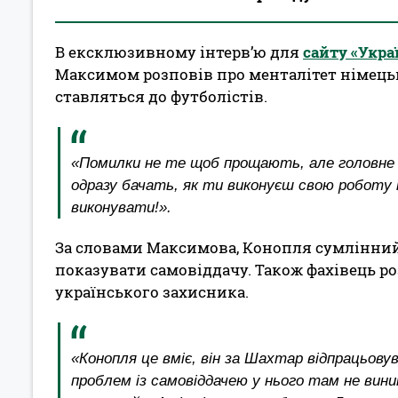
В ексклюзивному інтерв’ю для
сайту «Укра
Максимом розповів про менталітет німецьк
ставляться до футболістів.
«Помилки не те щоб прощають, але головне і
одразу бачать, як ти виконуєш свою роботу і
виконувати!».
За словами Максимова, Конопля сумлінний 
показувати самовіддачу. Також фахівець ро
українського захисника.
«Конопля це вміє, він за Шахтар відпрацьовув
проблем із самовіддачею у нього там не виник