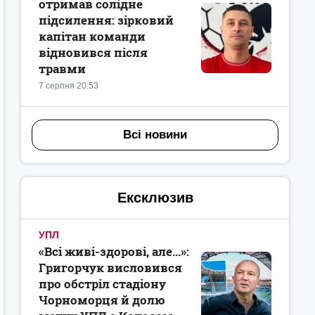
отримав солідне
підсилення: зірковий
капітан команди
відновився після
травми
7 серпня 20:53
Всі новини
Ексклюзив
УПЛ
«Всі живі-здорові, але...»:
Григорчук висловився
про обстріл стадіону
Чорноморця й долю