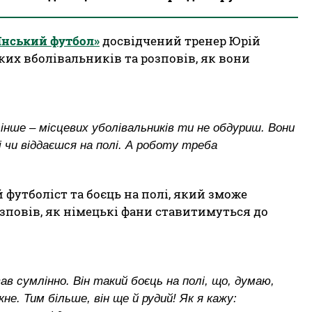
їнський футбол»
досвідчений тренер Юрій
их вболівальників та розповів, як вони
нше – місцевих уболівальників ти не обдуриш. Вони
 чи віддаєшся на полі. А роботу треба
футболіст та боєць на полі, який зможе
зповів, як німецькі фани ставитимуться до
ав сумлінно. Він такий боєць на полі, що, думаю,
не. Тим більше, він ще й рудий! Як я кажу: