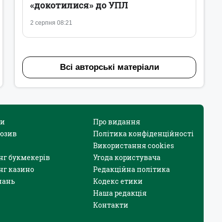
«докотилися» до УПЛ
2 серпня 08:21
Всі авторські матеріали
и
Про видання
юзив
Політика конфіденційності
Використання cookies
нг букмекерів
Угода користувача
нг казино
Редакційна політика
нань
Кодекс етики
Наша редакція
Контакти