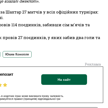
це взагалі джекпот».
 за Шахтар 27 матчів у всіх офіційних турнірах:
і.
овів 114 поєдинків, забивши сім м'ячів та
 провів 27 поєдинків, у яких забив два голи та
Юхим Конопля
Реклама
депозит
На сайт
 в азартних іграх може викликати ігрову залежність.
римуйтеся правил (принципів) відповідальної гри