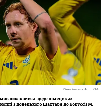
Юхим Конопля. Фото: УАФ
имов висловився щодо німецьких
оплі з донецького Шахтаря до Боруссії М.