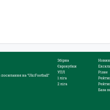
Збірна
Новин
Єврокубки
Екскл
УПЛ
Різне
 посилання на "UkrFootball"
1 ліга
Рейти
2 ліга
Рейти
База з