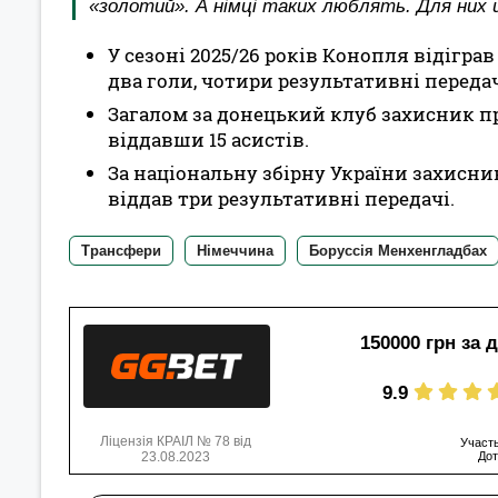
«золотий». А німці таких люблять. Для них 
У сезоні 2025/26 років Конопля відіграв
два голи, чотири результативні передач
Загалом за донецький клуб захисник пр
віддавши 15 асистів.
За національну збірну України захисник
віддав три результативні передачі.
Трансфери
Німеччина
Боруссія Менхенгладбах
150000 грн за 
9.9
Ліцензія КРАІЛ № 78 від
Участь
23.08.2023
Дот