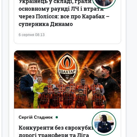
Українець у складі, грали в
основному раунді ЛЧ і втрати
через Полісся: все про Карабах –
суперника Динамо
6 серпня 08:13
Сергій Стаднюк
Конкуренти без єврокубків,
дорогі трансфери та Ліга