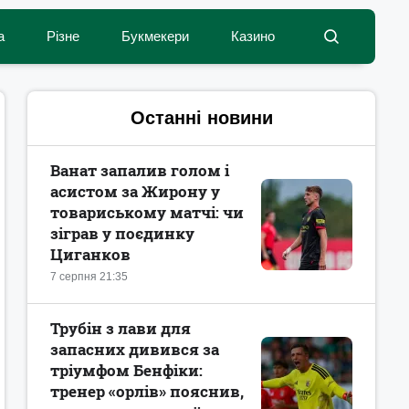
а
Різне
Букмекери
Казино
Останні новини
Ванат запалив голом і
асистом за Жирону у
товариському матчі: чи
зіграв у поєдинку
Циганков
7 серпня 21:35
Трубін з лави для
запасних дивився за
тріумфом Бенфіки:
тренер «орлів» пояснив,