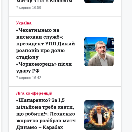
матчу УПЛ з Колосом
7 серпня 16:59
Україна
«Чекатимемо на
висновки служб»:
президент УПЛ Дикий
розповів про долю
стадіону
«Чорноморець» після
удару РФ
7 серпня 16:42
Ліга конференцій
«Шапаренко? За 1,5
мільйона треба знати,
що робити!»: Леоненко
жорстко розібрав матч
Динамо – Карабах