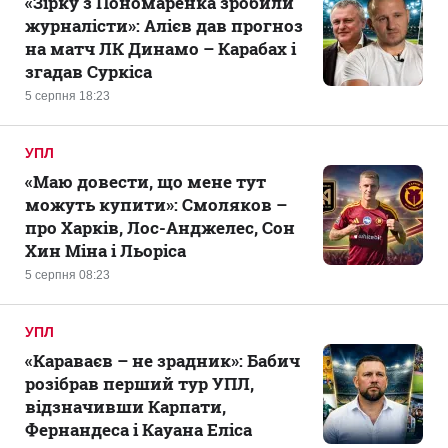
«Зірку з Пономаренка зробили
журналісти»: Алієв дав прогноз
на матч ЛК Динамо – Карабах і
згадав Суркіса
5 серпня 18:23
УПЛ
«Маю довести, що мене тут
можуть купити»: Смоляков –
про Харків, Лос-Анджелес, Сон
Хин Міна і Льоріса
5 серпня 08:23
УПЛ
«Караваєв – не зрадник»: Бабич
розібрав перший тур УПЛ,
відзначивши Карпати,
Фернандеса і Кауана Еліса