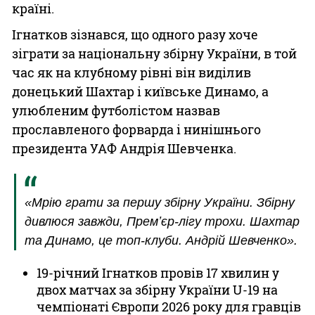
країні.
Ігнатков зізнався, що одного разу хоче
зіграти за національну збірну України, в той
час як на клубному рівні він виділив
донецький Шахтар і київське Динамо, а
улюбленим футболістом назвав
прославленого форварда і нинішнього
президента УАФ Андрія Шевченка.
«Мрію грати за першу збірну України. Збірну
дивлюся завжди, Премʼєр-лігу трохи. Шахтар
та Динамо, це топ-клуби. Андрій Шевченко».
19-річний Ігнатков провів 17 хвилин у
двох матчах за збірну України U-19 на
чемпіонаті Європи 2026 року для гравців