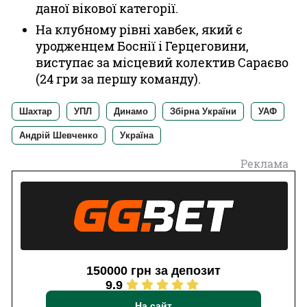
даної вікової категорії.
На клубному рівні хавбек, який є
уродженцем Боснії і Герцеговини,
виступає за місцевий колектив Сараєво
(24 гри за першу команду).
Шахтар
УПЛ
Динамо
Збірна України
УАФ
Андрій Шевченко
Україна
Реклама
150000 грн за депозит
9.9
На сайт