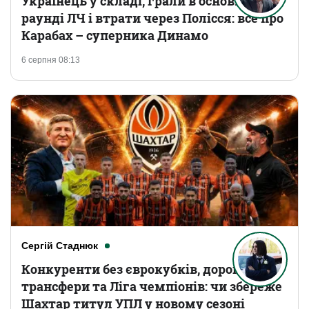
Українець у складі, грали в основному
раунді ЛЧ і втрати через Полісся: все про
Карабах – суперника Динамо
6 серпня 08:13
Сергій Стаднюк
Конкуренти без єврокубків, дорогі
трансфери та Ліга чемпіонів: чи збереже
Шахтар титул УПЛ у новому сезоні