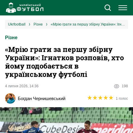
Новини
ukrfootball
різне
«Мрію грати за першу збірну України»: Ігнатков розповів, хто йому подобається в українському футболі
Різне
Збірна
«Мрію грати за першу збірну
Єврокубки
України»: Ігнатков розповів, хто
йому подобається в
УПЛ
українському футболі
1 ліга
4 липня 2026, 14:36
198
★
★
★
★
★
★
★
★
★
★
Богдан Чернишевський
1 голос
2 ліга
Різне
Букмекери