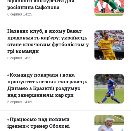
зіркового конкурента для
росіянина Сафонова
6 серпня 14:25
Названо клуб, в якому Ванат
продовжить кар’єру: українець
стане ключовим футболістом у
грі команди
6 серпня 14:21
«Команду покарали і вона
пропустить сезон»: ексгравець
Динамо з Бразилії роздумує
над завершенням кар'єри
6 серпня 14:09
«Працюємо над новими
ідеями»: тренер Оболоні