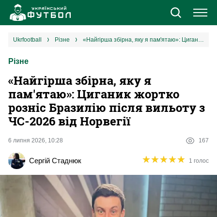
Новини
ukrfootball
різне
«Найгірша збірна, яку я пам'ятаю»: Циганик жортко розніс Бразилію після вильоту з ЧС-2026 від Норвегії
Різне
Збірна
«Найгірша збірна, яку я
Єврокубки
пам'ятаю»: Циганик жортко
розніс Бразилію після вильоту з
УПЛ
ЧС-2026 від Норвегії
1 ліга
6 липня 2026, 10:28
167
★
★
★
★
★
★
★
★
★
★
Сергій Стаднюк
1 голос
2 ліга
Різне
Букмекери