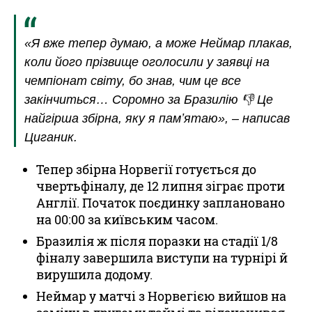
«Я вже тепер думаю, а може Неймар плакав,
коли його прізвище оголосили у заявці на
чемпіонат світу, бо знав, чим це все
закінчиться… Соромно за Бразилію 👎 Це
найгірша збірна, яку я памʼятаю», – написав
Циганик.
Тепер збірна Норвегії готується до
чвертьфіналу, де 12 липня зіграє проти
Англії. Початок поєдинку заплановано
на 00:00 за київським часом.
Бразилія ж після поразки на стадії 1/8
фіналу завершила виступи на турнірі й
вирушила додому.
Неймар у матчі з Норвегією вийшов на