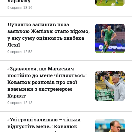
Карабаху
9 серпня 13:16
Лупашко залишив поза
заявкою Желізка: стало відомо,
у яку суму оцінюють хавбека
Лехії
9 серпня 12:58
«Здавалося, що Маркевич
постійно до мене чіпляється»:
Ковалюк розповів про свої
взаємини з екстренером
Карпат
9 серпня 12:18
«Усі гроші залишаю – тільки
відпустіть мене»: Ковалюк