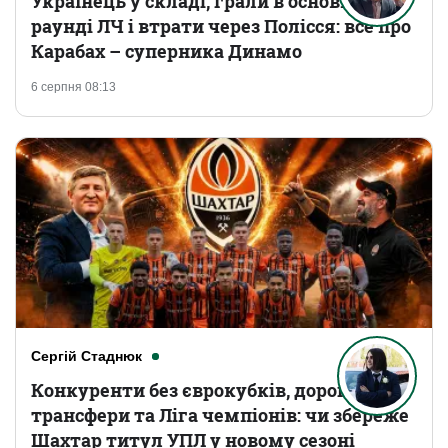
Українець у складі, грали в основному
раунді ЛЧ і втрати через Полісся: все про
Карабах – суперника Динамо
6 серпня 08:13
Сергій Стаднюк
Конкуренти без єврокубків, дорогі
трансфери та Ліга чемпіонів: чи збереже
Шахтар титул УПЛ у новому сезоні