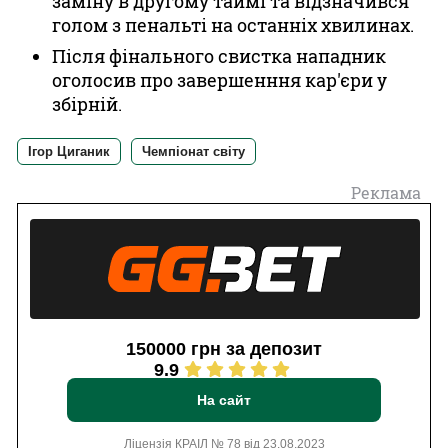
заміну в другому таймі та відзначився
голом з пенальті на останніх хвилинах.
Після фінального свистка нападник
оголосив про завершенння кар'єри у
збірній.
Ігор Циганик
Чемпіонат світу
Реклама
150000 грн за депозит
9.9
На сайт
Ліцензія КРАІЛ № 78 від 23.08.2023