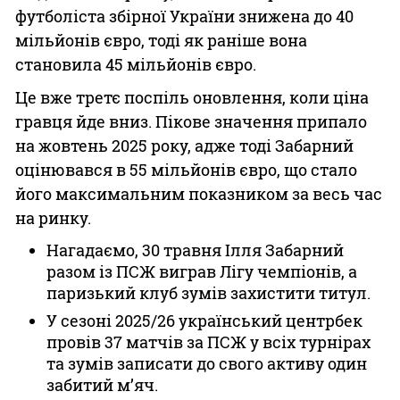
футболіста збірної України знижена до 40
мільйонів євро, тоді як раніше вона
становила 45 мільйонів євро.
Це вже третє поспіль оновлення, коли ціна
гравця йде вниз. Пікове значення припало
на жовтень 2025 року, адже тоді Забарний
оцінювався в 55 мільйонів євро, що стало
його максимальним показником за весь час
на ринку.
Нагадаємо, 30 травня Ілля Забарний
разом із ПСЖ виграв Лігу чемпіонів, а
паризький клуб зумів захистити титул.
У сезоні 2025/26 український центрбек
провів 37 матчів за ПСЖ у всіх турнірах
та зумів записати до свого активу один
забитий м’яч.