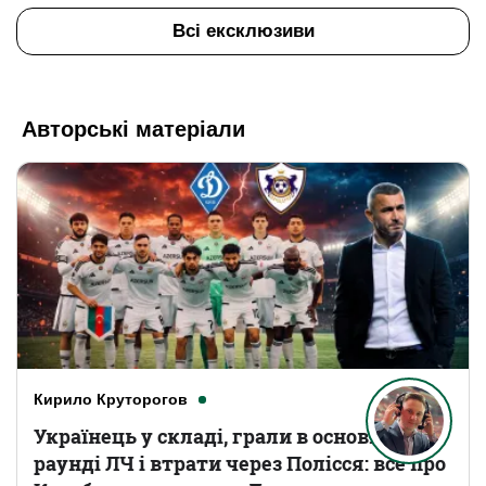
Всі ексклюзиви
Авторські матеріали
Кирило Круторогов
Українець у складі, грали в основному
раунді ЛЧ і втрати через Полісся: все про