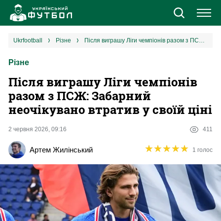
Новини
ukrfootball
різне
Після виграшу Ліги чемпіонів разом з ПСЖ: Забарний неочікувано втратив у своїй ціні
Різне
Збірна
Після виграшу Ліги чемпіонів
Єврокубки
разом з ПСЖ: Забарний
неочікувано втратив у своїй ціні
УПЛ
2 червня 2026, 09:16
411
1 ліга
★
★
★
★
★
★
★
★
★
★
Артем Жилінський
1 голос
2 ліга
Різне
Букмекери