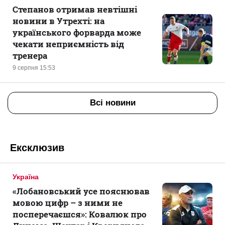
Степанов отримав невтішні
новини в Утрехті: на
українського форварда може
чекати неприємність від
тренера
9 серпня 15:53
Всі новини
Ексклюзив
Україна
«Лобановський усе пояснював
мовою цифр – з ними не
посперечаєшся»: Ковалюк про