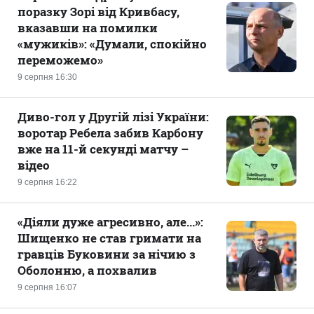
поразку Зорі від Кривбасу,
вказавши на помилки
«мужиків»: «Думали, спокійно
переможемо»
9 серпня 16:30
Диво-гол у Другій лізі України:
воротар Ребела забив Карбону
вже на 11-й секунді матчу –
відео
9 серпня 16:22
«Діяли дуже агресивно, але...»:
Шищенко не став гримати на
гравців Буковини за нічию з
Оболонню, а похвалив
9 серпня 16:07