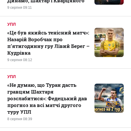
Динамо, Шахтар і Кварцяного
9 серпня 09:11
УПЛ
«Це був якийсь тенісний матч»:
Назарій Воробчак про
п’ятигодинну гру Лівий Берег –
Кудрівка
9 серпня 08:12
УПЛ
«Не думаю, що Туран дасть
гравцям Шахтаря
розслабитися»: Федецький дав
прогноз на всі матчі другого
туру УПЛ
8 серпня 08:39