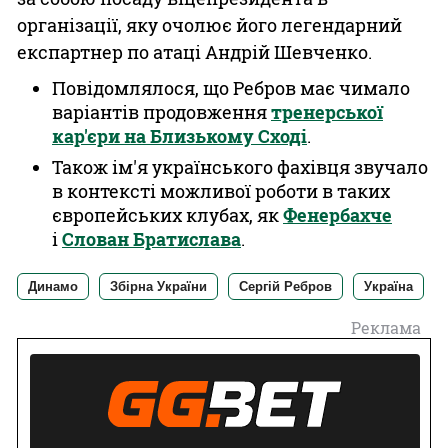
організації, яку очолює його легендарний
експартнер по атаці Андрій Шевченко.
Повідомлялося, що Ребров має чимало
варіантів продовження
тренерської
кар'єри на Близькому Сході
.
Також ім'я українського фахівця звучало
в контексті можливої роботи в таких
європейських клубах, як
Фенербахче
і
Слован Братислава
.
Динамо
Збірна України
Сергій Ребров
Україна
Реклама