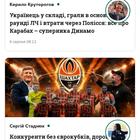
Кирило Круторогов
Українець у складі, грали в основному
раунді ЛЧ і втрати через Полісся: все про
Карабах – суперника Динамо
6 серпня 08:13
Сергій Стаднюк
Конкуренти без єврокубків, дорогі