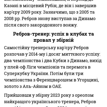
Казані в місцевий Рубін, де він і завершив
кар'єру 2009 року. Зазначимо, що з 2005 та
2008 рр. Ребров знову виступав за Динамо
після свого закородонного вояжу.
Ребров-тренер: успіх в клубах та
провал у збірній
Самостійну тренерську кар'єру Ребров
розпочав у 2014-му і досяг миттєвого успіху:
два чемпіонства і два Кубки з Динамо, вихід
у плей-оф Ліги чемпіонів та перемога в
Суперкубку України. Потім були три
чемпіонства з Ференцварошем в Угорщині,
золото з Аль-Айном в ОАЕ.
Прийшовши у збірну 2023 року з ореолом
найкращого українського тренера, Ребров