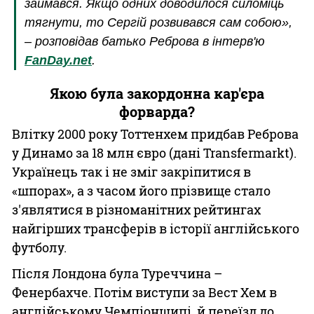
займався. Якщо одних доводилося силоміць
тягнути, то Сергій розвивався сам собою»,
– розповідав батько Реброва в інтерв'ю
FanDay.net
.
Якою була закордонна кар'єра
форварда?
Влітку 2000 року Тоттенхем придбав Реброва
у Динамо за 18 млн євро (дані Transfermarkt).
Українець так і не зміг закріпитися в
«шпорах», а з часом його прізвище стало
з'являтися в різноманітних рейтингах
найгірших трансферів в історії англійського
футболу.
Після Лондона була Туреччина –
Фенербахче. Потім виступи за Вест Хем в
англійському Чемпіоншипі, й переїзд до