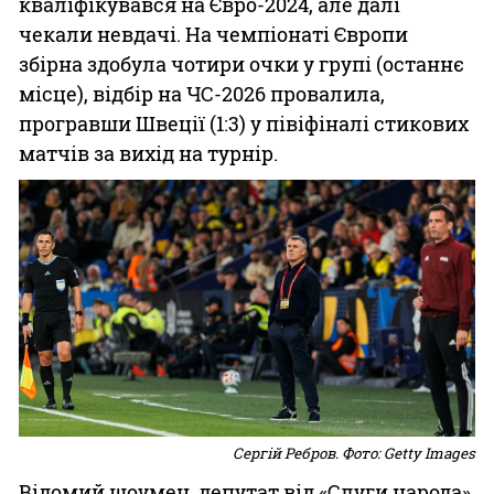
кваліфікувався на Євро-2024, але далі
чекали невдачі. На чемпіонаті Європи
збірна здобула чотири очки у групі (останнє
місце), відбір на ЧС-2026 провалила,
програвши Швеції (1:3) у півіфіналі стикових
матчів за вихід на турнір.
Сергій Ребров. Фото: Getty Images
Відомий шоумен, депутат від «Слуги народа»