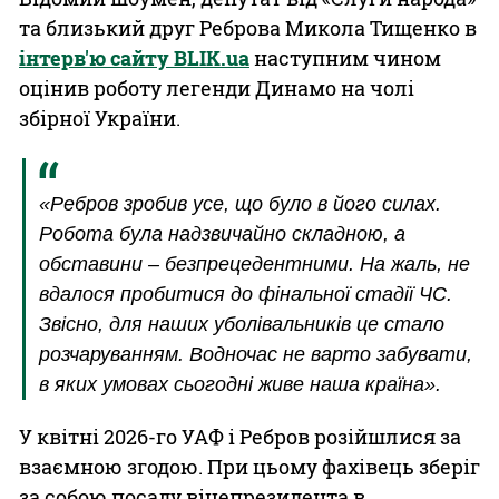
та близький друг Реброва Микола Тищенко в
інтерв'ю сайту BLIK.ua
наступним чином
оцінив роботу легенди Динамо на чолі
збірної України.
«Ребров зробив усе, що було в його силах.
Робота була надзвичайно складною, а
обставини – безпрецедентними. На жаль, не
вдалося пробитися до фінальної стадії ЧС.
Звісно, для наших уболівальників це стало
розчаруванням. Водночас не варто забувати,
в яких умовах сьогодні живе наша країна».
У квітні 2026-го УАФ і Ребров розійшлися за
взаємною згодою. При цьому фахівець зберіг
за собою посаду віцепрезидента в