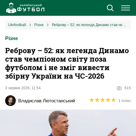
Новини
ukrfootball
різне
Реброву – 52: як легенда Динамо став чемпіоном світу поза футболом і не зміг вивести збірну України на ЧС-2026
Різне
Збірна
Реброву – 52: як легенда Динамо
Єврокубки
став чемпіоном світу поза
футболом і не зміг вивести
УПЛ
збірну України на ЧС-2026
1 ліга
3 червня 2026, 11:54
615
★
★
★
★
★
★
★
★
★
★
Владислав Лютостанський
1 голос
2 ліга
Різне
Букмекери