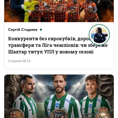
Сергій Стаднюк
Конкуренти без єврокубків, дорогі
трансфери та Ліга чемпіонів: чи збереже
Шахтар титул УПЛ у новому сезоні
3 серпня 08:14