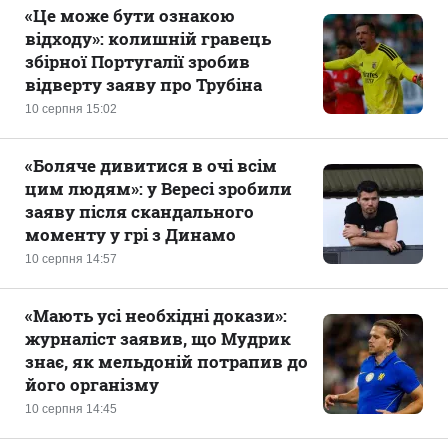
«Це може бути ознакою
відходу»: колишній гравець
збірної Португалії зробив
відверту заяву про Трубіна
10 серпня 15:02
«Боляче дивитися в очі всім
цим людям»: у Вересі зробили
заяву після скандального
моменту у грі з Динамо
10 серпня 14:57
«Мають усі необхідні докази»:
журналіст заявив, що Мудрик
знає, як мельдоній потрапив до
його організму
10 серпня 14:45