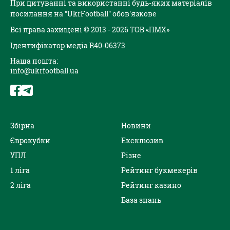
При цитуванні та використанні будь-яких матеріалів
посилання на "UkrFootball" обов'язкове
Всі права захищені © 2013 - 2026 ТОВ «ПМХ»
Ідентифікатор медіа R40-06373
Наша пошта:
info@ukrfootball.ua
Збірна
Новини
Єврокубки
Ексклюзив
УПЛ
Різне
1 ліга
Рейтинг букмекерів
2 ліга
Рейтинг казино
База знань