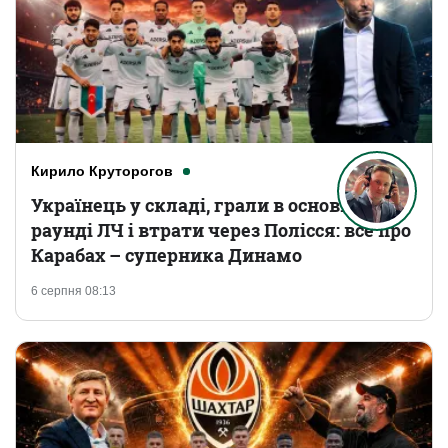
Кирило Круторогов
Українець у складі, грали в основному
раунді ЛЧ і втрати через Полісся: все про
Карабах – суперника Динамо
6 серпня 08:13