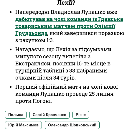
Лехії?
Напередодні Владислав Лупашко вже
дебютував на чолі команди із Гданська
товариським матчем проти Олімпії
Грудзьондз
, який завершився поразкою
з рахунком 1:3.
Нагадаємо, що Лехія за підсумками
минулого сезону вилетіла з
Екстракляси, посівши 16-те місце в
турнірній таблиці з 38 набраними
очками після 34 турів.
Перший офіційний матч на чолі нової
команди Лупашко проведе 25 липня
проти Погоні.
Польща
Сергій Кравченко
Різне
Юрій Максимов
Олександр Шовковський