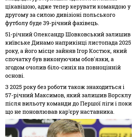
цікавішою, адже тепер керувати командою у
другому за силою дивізіоні польського
футболу буде 39-річний фахівець.
51-річний Олександр Шовковський залишив
київське Динамо наприкінці листопада 2025
року, а його місце зайняв Ігор Костюк, який
спочатку був виконуючим обов'язки, а
згодом очолив біло-синіх на повноцінній
основі.
З 2025 року без роботи також знаходиться і
57-річний Максимов, який залишив Ворсклу
після вильоту команди до Першої ліги і поки
що не поновлював кар'єру наставника.