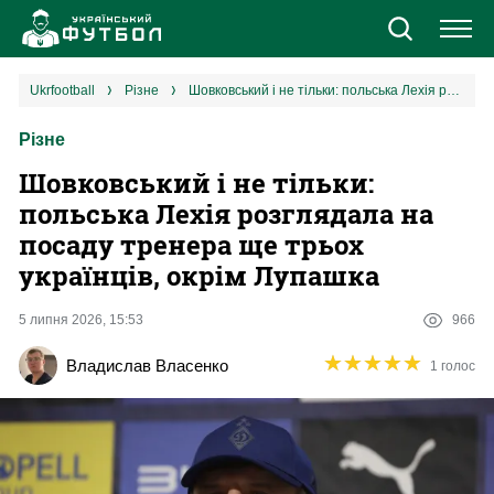
Новини
ukrfootball
різне
Шовковський і не тільки: польська Лехія розглядала на посаду тренера ще трьох українців, окрім Лупашка
Різне
Збірна
Шовковський і не тільки:
Єврокубки
польська Лехія розглядала на
посаду тренера ще трьох
УПЛ
українців, окрім Лупашка
1 ліга
5 липня 2026, 15:53
966
★
★
★
★
★
★
★
★
★
★
Владислав Власенко
1 голос
2 ліга
Різне
Букмекери