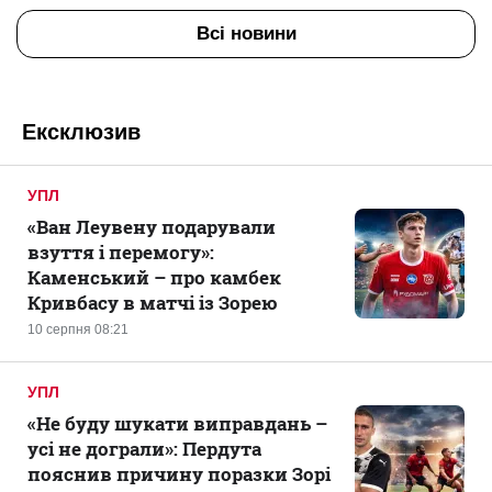
Всі новини
Ексклюзив
УПЛ
«Ван Леувену подарували
взуття і перемогу»:
Каменський – про камбек
Кривбасу в матчі із Зорею
10 серпня 08:21
УПЛ
«Не буду шукати виправдань –
усі не дограли»: Пердута
пояснив причину поразки Зорі