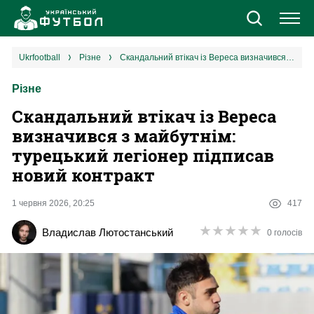
Новини
ukrfootball
різне
Скандальний втікач із Вереса визначився з майбутнім: турецький легіонер підписав новий контракт
Різне
Збірна
Скандальний втікач із Вереса
Єврокубки
визначився з майбутнім:
турецький легіонер підписав
УПЛ
новий контракт
1 ліга
1 червня 2026, 20:25
417
★
★
★
★
★
★
★
★
★
★
Владислав Лютостанський
0 голосів
2 ліга
Різне
Букмекери