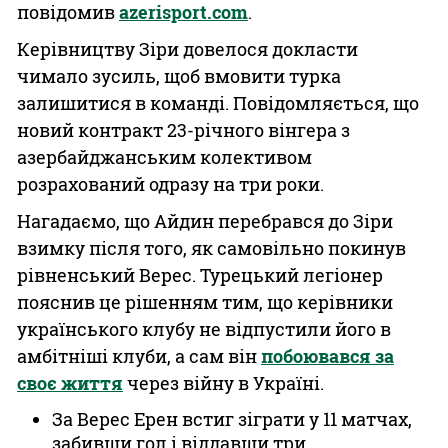
повідомив
azerisport.com
.
Керівництву Зіри довелося докласти
чимало зусиль, щоб вмовити турка
залишитися в команді. Повідомляється, що
новий контракт 23-річного вінгера з
азербайджанським колективом
розрахований одразу на три роки.
Нагадаємо, що Айдин перебрався до Зіри
взимку після того, як самовільно покинув
рівненський Верес. Турецький легіонер
пояснив це рішенням тим, що керівники
українського клубу не відпустили його в
амбітніші клуби, а сам він
побоювався за
своє життя
через війну в Україні.
За Верес Ерен встиг зіграти у 11 матчах,
забивши гол і віддавши три