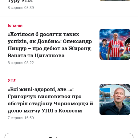
туру УПЛ
8 серпня 08:39
Іспанія
«Хотілося б досягти таких
успіхів, як Довбик»: Олександр
Пищур – про дебют за Жирону,
Ваната та Циганкова
8 серпня 08:22
УПЛ
«Всі живі-здорові, але...»:
Григорчук висловився про
обстріл стадіону Чорноморця й
долю матчу УПЛ з Колосом
7 серпня 16:59