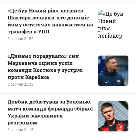
«Це був Новий рік»: легіонер
Шахтаря розкрив, хто допоміг
йому остаточно наважитися на
трансфер в УПЛ
8 серпня 21:52
«Динамо порадувало»: син
Маркевича оцінив успіх
команди Костюка у зустрічі
проти Карабаха
8 серпня 21:33
Довбик дебютував за Болонью:
матч команди форварда збірної
України завершився
розгромом
8 серпня 21:15