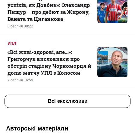
успіхів, як Довбик»: Олександр
Пищур – про дебют за Жирону,
Ваната та Циганкова
8 серпня 08:22
УПЛ
«Всі живі-здорові, але...»:
Григорчук висловився про
обстріл стадіону Чорноморця й
долю матчу УПЛ з Колосом
7 серпня 16:59
Всі ексклюзиви
Авторські матеріали