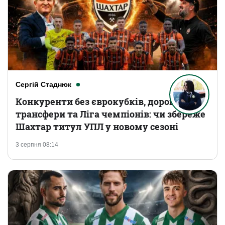
Сергій Стаднюк
Конкуренти без єврокубків, дорогі
трансфери та Ліга чемпіонів: чи збереже
Шахтар титул УПЛ у новому сезоні
3 серпня 08:14