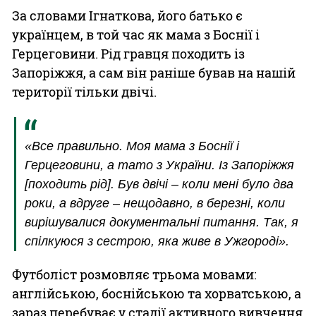
За словами Ігнаткова, його батько є
українцем, в той час як мама з Боснії і
Герцеговини. Рід гравця походить із
Запоріжжя, а сам він раніше бував на нашій
території тільки двічі.
«Все правильно. Моя мама з Боснії і
Герцеговини, а тато з України. Із Запоріжжя
[походить рід]. Був двічі – коли мені було два
роки, а вдруге – нещодавно, в березні, коли
вирішувалися документальні питання. Так, я
спілкуюся з сестрою, яка живе в Ужгороді».
Футболіст розмовляє трьома мовами:
англійською, боснійською та хорватською, а
зараз перебуває у стадії активного вивчення