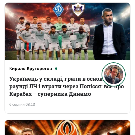
Кирило Круторогов
Українець у складі, грали в основному
раунді ЛЧ і втрати через Полісся: все про
Карабах – суперника Динамо
6 серпня 08:13