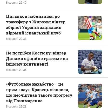
8 серпня 22:40
Циганков наблизився до
трансферу з Жирони: вінгер
збірної України зацікавив
відомий іспанський клуб
8 серпня 22:38
Не потрібен Костюку: вінгер
Динамо офіційно гратиме на
іншому континенті
8 серпня 22:36
«Футбольне нахабство – це
прям «вау»: Кравець зізнався,
що неочікував такого прогресу
від Пономаренка
8 серпня 22:28