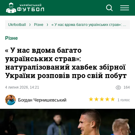
Новини
ukrfootball
різне
« У нас вдома багато українських страв»: натуралізований хавбек збірної України розповів про свій побут
Різне
Збірна
« У нас вдома багато
Єврокубки
українських страв»:
натуралізований хавбек збірної
УПЛ
України розповів про свій побут
1 ліга
4 липня 2026, 14:21
164
★
★
★
★
★
★
★
★
★
★
Богдан Чернишевський
1 голос
2 ліга
Різне
Букмекери