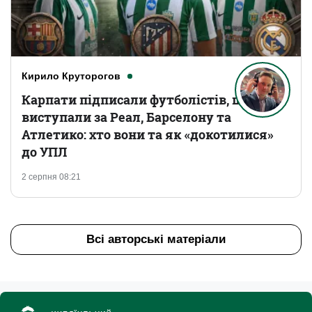
Кирило Круторогов
Карпати підписали футболістів, що
виступали за Реал, Барселону та
Атлетико: хто вони та як «докотилися»
до УПЛ
2 серпня 08:21
Всі авторські матеріали