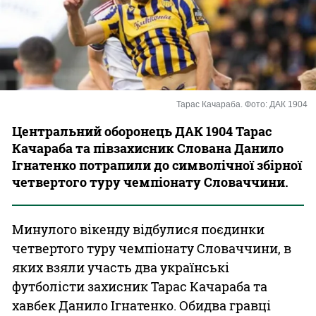
Казино
Тарас Качараба. Фото: ДАК 1904
Центральний оборонець ДАК 1904 Тарас
Качараба та півзахисник Слована Данило
Ігнатенко потрапили до символічної збірної
четвертого туру чемпіонату Словаччини.
Минулого вікенду відбулися поєдинки
четвертого туру чемпіонату Словаччини, в
яких взяли участь два українські
футболісти захисник Тарас
Качараба
та
хавбек Данило Ігнатенко.
Обидва гравці