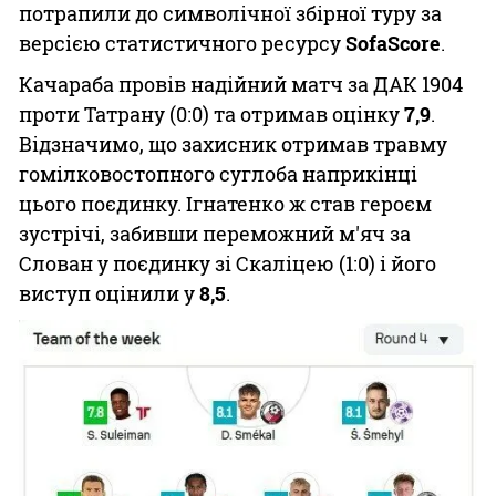
потрапили до символічної збірної туру за
версією статистичного ресурсу
SofaScore
.
Качараба
провів надійний матч за ДАК 1904
проти
Татрану
(0:0) та отримав оцінку
7,9
.
Відзначимо, що захисник отримав травму
гомілковостопного суглоба наприкінці
цього поєдинку. Ігнатенко ж став героєм
зустрічі, забивши переможний м'яч за
Слован
у поєдинку зі
Скаліцею
(1:0) і його
виступ оцінили у
8,5
.