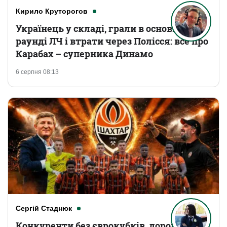
Кирило Круторогов
Українець у складі, грали в основному
раунді ЛЧ і втрати через Полісся: все про
Карабах – суперника Динамо
6 серпня 08:13
Сергій Стаднюк
Конкуренти без єврокубків, дорогі