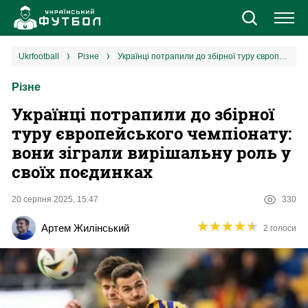
Новини
ukrfootball
різне
Українці потрапили до збірної туру європейського чемпіонату: вони зіграли вирішальну роль у своїх поєдинках
Різне
Збірна
Українці потрапили до збірної
Єврокубки
туру європейського чемпіонату:
вони зіграли вирішальну роль у
УПЛ
своїх поєдинках
1 ліга
20 серпня 2025, 15:47
330
★
★
★
★
★
★
★
★
★
★
Артем Жилінський
2 голоси
2 ліга
Різне
Букмекери