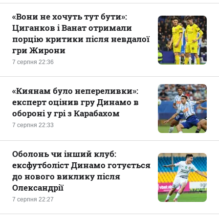
«Вони не хочуть тут бути»:
Циганков і Ванат отримали
порцію критики після невдалої
гри Жирони
7 серпня 22:36
«Киянам було непереливки»:
експерт оцінив гру Динамо в
обороні у грі з Карабахом
7 серпня 22:33
Оболонь чи інший клуб:
ексфутболіст Динамо готується
до нового виклику після
Олександрії
7 серпня 22:27