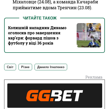
Міхаловце
(24.08), а команда
Качараби
прийматиме вдома
Тренчин
(23.08).
ЧИТАЙТЕ ТАКОЖ
Колишній нападник Динамо
оголосив про завершення
кар’єри: форвард пішов з
футболу у віці 36 років
Світ
Різне
Данило Ігнатенко
Реклама