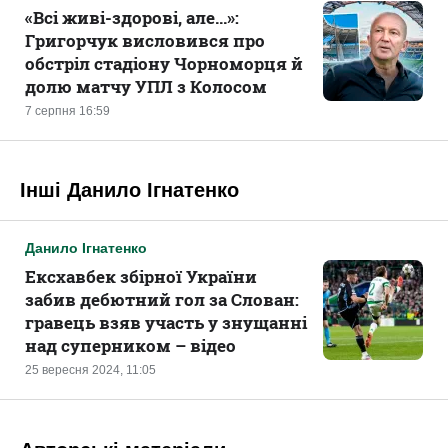
«Всі живі-здорові, але...»:
Григорчук висловився про
обстріл стадіону Чорноморця й
долю матчу УПЛ з Колосом
7 серпня 16:59
Інші Данило Ігнатенко
Данило Ігнатенко
Ексхавбек збірної України
забив дебютний гол за Слован:
гравець взяв участь у знущанні
над суперником – відео
25 вересня 2024, 11:05