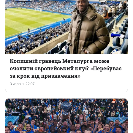
Колишній гравець Металурга може
очолити європейський клуб: «Перебуває
за крок від призначення‎»
3 червня 22:07