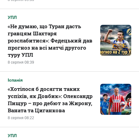
УПЛ
«Не думаю, що Туран дасть
гравцям Шахтаря
розслабитися»: Федецький дав
прогноз на всі матчі другого
туру УПЛ
8 серпня 08:39
Іспанія
«Хотілося б досягти таких
успіхів, як Довбик»: Олександр
Пищур – про дебют за Жирону,
Ваната та Циганкова
8 серпня 08:22
УПЛ