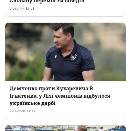
Словану перемогти шведів
5 серпня 12:51
Казино
Демченко проти Кухаревича й
Ігнатенка: у Лізі чемпіонів відбулося
українське дербі
22 липня 08:35