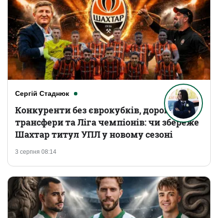
Сергій Стаднюк
Конкуренти без єврокубків, дорогі
трансфери та Ліга чемпіонів: чи збереже
Шахтар титул УПЛ у новому сезоні
3 серпня 08:14