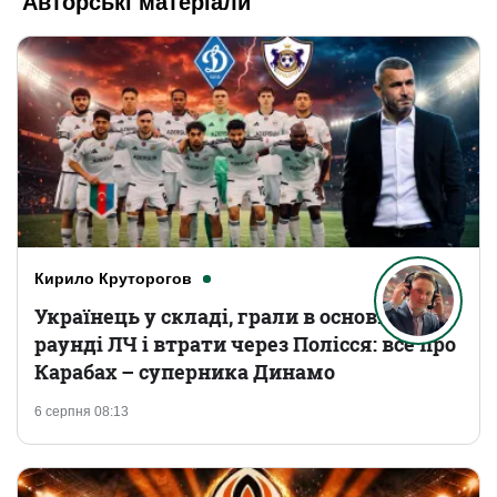
Авторські матеріали
Кирило Круторогов
Українець у складі, грали в основному
раунді ЛЧ і втрати через Полісся: все про
Карабах – суперника Динамо
6 серпня 08:13