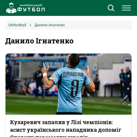
Новини
ukrfootball
Данило Ігнатенко
Данило Ігнатенко
Збірна
Єврокубки
УПЛ
1 ліга
2 ліга
Різне
Кухаревич запалив у Лізі чемпіонів:
асист українського нападника допоміг
Букмекери