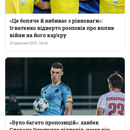
«Це боляче й вибиває з рівноваги»:
Ігнатенко відверто розповів про вплив
війни на його кар’єру
25 вересня 2025, 18:46
«Було багато пропозицій»: хавбек
Слована Ігнатенко відповів, чому він